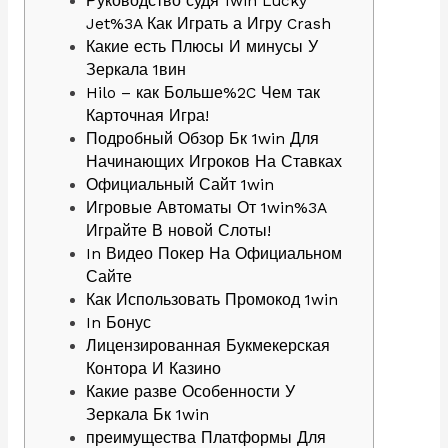
Руководство судя 1win Lucky
Jet%3A Как Играть а Игру Crash
Какие есть Плюсы И минусы У
Зеркала 1вин
Hilo – как Больше%2C Чем так
Карточная Игра!
Подробный Обзор Бк 1win Для
Начинающих Игроков На Ставках
Официальный Сайт 1win
Игровые Автоматы От 1win%3A
Играйте В новой Слоты!
In Видео Покер На Официальном
Сайте
Как Использовать Промокод 1win
In Бонус
Лицензированная Букмекерская
Контора И Казино
Какие разве Особенности У
Зеркала Бк 1win
преимущества Платформы Для