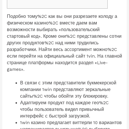
Подобно тому%2C как вы они разрезаете колоду а
физическом казино%2C вместе даем вам
возможности выбирать «пользовательский
стартовый код». Кроме они%2C представлены сотни
других продуктов%2C над ними трудились
разработчики. Найти весь ассортимент можно%2C
если перейти на официальный сайт 1vin. На главной
странице платформы находится раздел «Live-
games».
В связи с этим представители букмекерской
компании 1win представляют зеркальные
сайты%2C чтобы обойти эту блокировку.
Адаптируем продукт под каждое гео%2C
чтобы пользователь видел привычный
интерфейс с быстрой загрузкой.
1win казино предлагает виттерли 10 вариантов