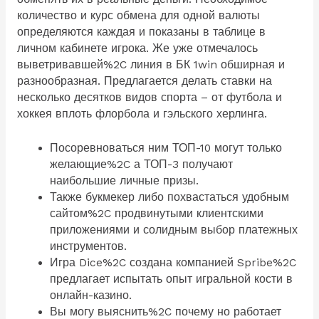
количество и курс обмена для одной валюты
определяются каждая и показаны в таблице в
личном кабинете игрока. Же уже отмечалось
выветривавшей%2C линия в БК 1win обширная и
разнообразная. Предлагается делать ставки на
несколько десятков видов спорта – от футбола и
хоккея вплоть флорбола и гэльского херлинга.
Посоревноваться ним ТОП-10 могут только
желающие%2C а ТОП-3 получают
наибольшие личные призы.
Также букмекер либо похвастаться удобным
сайтом%2C продвинутыми клиентскими
приложениями и солидным выбор платежных
инструментов.
Игра Dice%2C создана компанией Spribe%2C
предлагает испытать опыт игральной кости в
онлайн-казино.
Вы могу выяснить%2C почему но работает