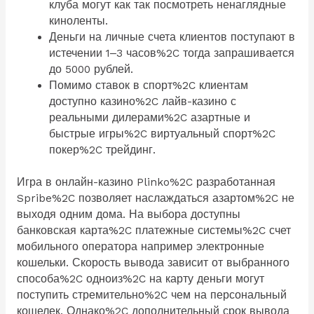
клуба могут как так посмотреть ненаглядные
киноленты.
Деньги на личные счета клиентов поступают в
истечении 1‒3 часов%2C тогда запрашивается
до 5000 рублей.
Помимо ставок в спорт%2C клиентам
доступно казино%2C лайв-казино с
реальными дилерами%2C азартные и
быстрые игры%2C виртуальный спорт%2C
покер%2C трейдинг.
Игра в онлайн-казино Plinko%2C разработанная
Spribe%2C позволяет наслаждаться азартом%2C не
выходя одним дома. На выбора доступны
банковская карта%2C платежные системы%2C счет
мобильного оператора например электронные
кошельки. Скорость вывода зависит от выбранного
способа%2C одноиз%2C на карту деньги могут
поступить стремительно%2C чем на персональный
кошелек. Однако%2C дополнительный срок вывода