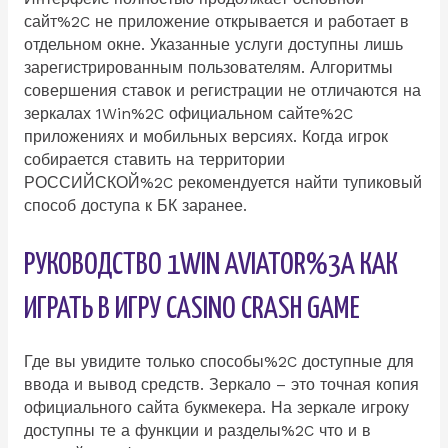
сайт%2C не приложение открывается и работает в
отдельном окне. Указанные услуги доступны лишь
зарегистрированным пользователям. Алгоритмы
совершения ставок и регистрации не отличаются на
зеркалах 1Win%2C официальном сайте%2C
приложениях и мобильных версиях. Когда игрок
собирается ставить на территории
РОССИЙСКОЙ%2C рекомендуется найти тупиковый
способ доступа к БК заранее.
РУКОВОДСТВО 1WIN AVIATOR%3A КАК
ИГРАТЬ В ИГРУ CASINO CRASH GAME
Где вы увидите только способы%2C доступные для
ввода и вывод средств. Зеркало – это точная копия
официального сайта букмекера. На зеркале игроку
доступны те а функции и разделы%2C что и в