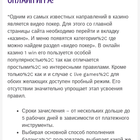
ОНЛАЙН ИГРА!
“Одним из самых известных направлений в казино
является видео покер. Для этого со главной
страницы сайта необходимо перейти и вкладку
«казино». И меню появятся категории%2C где
можно найдем раздел «видео покер». В онлайн
казино 1 win его пользуется особой
популярностью%2C так как отличается
простыми%2C но интересными правилами. Кроме
только%2C как и и случае с live games%2C для
обоих желающих доступен пробный режим. Его
отсутствии значительно упрощает этап усвоения
правил.
Сроки зачисления – от нескольких дольше до
5 рабочих дней в зависимости от платежного
инструменты.
Выбирая основной способ пополнения
баланса%2C пользователь выбирает какой же