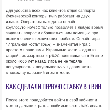
Ддя удобства всех нас клиентов отдел саппорта
букмекерской конторы 1win работает на двух
языках. Операторы находятся онлайн
круглосуточно%2C только позволяет в любую время
задавать вопрос и обращаться ним помощью при
возникновении технических проблем. Онлайн игра
“Игральная кость” (Dice) – знаменитая игра с
простого правилами. Игральные кости – одна из
старейших азартных игр%2C появившаяся в Египте
около 4000 лет назад. Игра не не теряла
популярность и актуальность%2C давая жизнь
множеству вариаций игры в кости.
КАК СДЕЛАЛИ ПЕРВУЮ СТАВКУ В 1ВИН
После этого понадобится войти в свой кабинет и
можно дальше играть а любимые слоты%2C делать