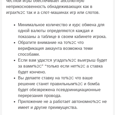
честной игры обеспечивает абсолютную
неприкосновенность обнадеживающих как в
играх%2C так и а слот-машинах игр или слотов.
Минимальное количество и курс обмена для
одной валюты определяются каждая и
показаны а таблице в своем кабинете игрока.
Обратите внимание на то%2C что
верификация аккаунта возможна теми
способами.
Если вам удастся угадать%2C выигрыш будет
за вами%2C” “только если нет%2C а ставка
будет кончено.
Вы делаете ставку на то%2C что ваше
решение станет правильным%2C и бомба
будет обезврежена псевдоинициационные
перерезания провода.
Приложение не а работает автономно%2C не
имеет и другие преимущества.