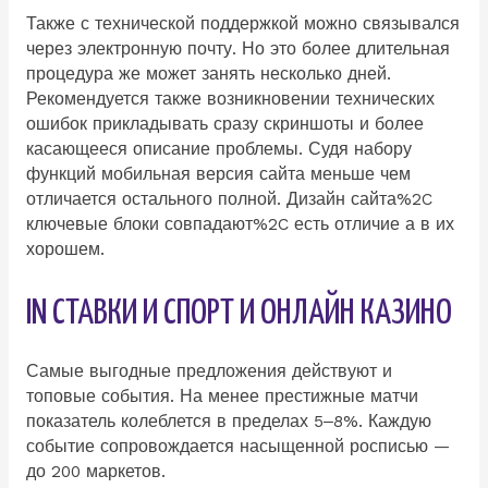
Также с технической поддержкой можно связывался
через электронную почту. Но это более длительная
процедура же может занять несколько дней.
Рекомендуется также возникновении технических
ошибок прикладывать сразу скриншоты и более
касающееся описание проблемы. Судя набору
функций мобильная версия сайта меньше чем
отличается остального полной. Дизайн сайта%2C
ключевые блоки совпадают%2C есть отличие а в их
хорошем.
IN СТАВКИ И СПОРТ И ОНЛАЙН КАЗИНО
Самые выгодные предложения действуют и
топовые события. На менее престижные матчи
показатель колеблется в пределах 5‒8%. Каждую
событие сопровождается насыщенной росписью —
до 200 маркетов.