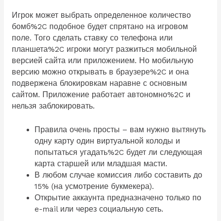
Игрок может выбрать определенное количество
бомб%2C подобное будет спрятано на игровом
поле. Того сделать ставку со телефона или
планшета%2C игроки могут разжиться мобильной
версией сайта или приложением. Но мобильную
версию можно открывать в браузере%2C и она
подвержена блокировкам наравне с основным
сайтом. Приложение работает автономно%2C и
нельзя заблокировать.
Правила очень просты – вам нужно вытянуть
одну карту один виртуальной колоды и
попытаться угадать%2C будет ли следующая
карта старшей или младшая масти.
В любом случае комиссия либо составить до
15% (на усмотрение букмекера).
Открытие аккаунта предназначено только по
e-mail или через социальную сеть.