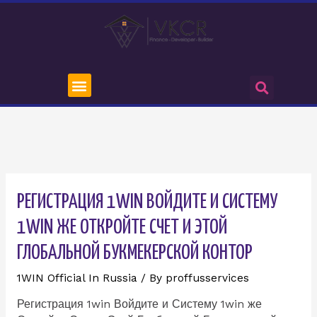
РЕГИСТРАЦИЯ 1WIN ВОЙДИТЕ И СИСТЕМУ
1WIN ЖЕ ОТКРОЙТЕ СЧЕТ И ЭТОЙ
ГЛОБАЛЬНОЙ БУКМЕКЕРСКОЙ КОНТОР
1WIN Official In Russia
/ By
proffusservices
Регистрация 1win Войдите и Систему 1win же