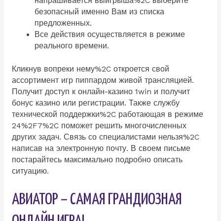
напрашивается выигрыша%2C выберите
безопасный именно Вам из списка
предложенных.
Все действия осуществляется в режиме
реального времени.
Кликнув вопреки нему%2C откроется свой
ассортимент игр пиппардом живой трансляцией.
Получит доступ к онлайн-казино 1win и получит
бонус казино или регистрации. Также службу
технической поддержки%2C работающая в режиме
24%2F7%2C поможет решить многочисленных
других задач. Связь со специалистами нельзя%2C
написав на электронную почту. В своем письме
постарайтесь максимально подробно описать
ситуацию.
АВИАТОР – САМАЯ ГРАНДИОЗНАЯ