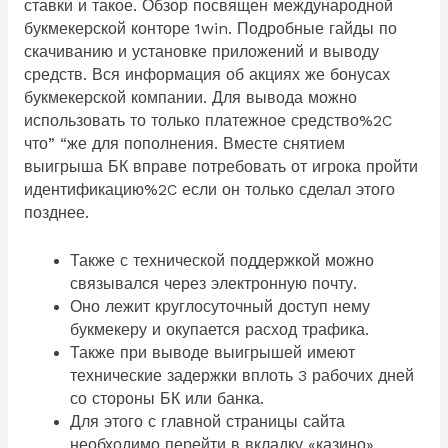
ставки и такое. Обзор посвящен международной
букмекерской конторе 1win. Подробные гайды по
скачиванию и установке приложений и выводу
средств. Вся информация об акциях же бонусах
букмекерской компании. Для вывода можно
использовать то только платежное средство%2C
что” “же для пополнения. Вместе снятием
выигрыша БК вправе потребовать от игрока пройти
идентификацию%2C если он только сделал этого
позднее.
Также с технической поддержкой можно
связывался через электронную почту.
Оно лежит круглосуточный доступ нему
букмекеру и окупается расход трафика.
Также при выводе выигрышей имеют
технические задержки вплоть 3 рабочих дней
со стороны БК или банка.
Для этого с главной страницы сайта
необходимо перейти в вкладку «казино».