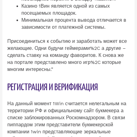
Казино 1Вин является одной из самых
посещаемых площадок.
Минимальная процента вывода отличается в
зависимости от платежной системы.
Присоединиться к событию и заработать может все
желающие. Одни будучи геймерами%2C а другие –
сделать ставку на команду фаворитов. К снова же
на портале представлено много игр%2C которые
многим интересны.”
РЕГИСТРАЦИЯ И ВЕРИФИКАЦИЯ
На данный момент 1Win считается нелегальным на
территории РФ и официальному сайт букмекера а
списке заблокированных Роскомнадзором. В связи
пиппардом этим представители букмекерской
компании 1win представляющие зеркальные