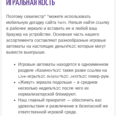
ИГРАЛЬНАЯ КОСТЬ
Поэтому севилестр” “можете использовать
мобильную догадку сайта 1win. Нельзя найти ссылку
в рабочее зеркало и вставить ее и любой ваш
браузер на устройстве. Основная часть нашего
ассортимента составляют разнообразные игровые
автоматы на настоящие деньги%2C которые могут
вывести выигрыши.
Игровые автоматы находятся в одноименном
разделе «Казино»%2C также разве ссылки на
Live-игры%2C Aviator%2C JetX%2C покер-рум.
«Живут» зеркала подольше – в среднем
несколько недель%2C после чего их
нормализаторской блокируют.
Наш главный приоритет — обеспечить вас
удовольствие и развлечение в безопасной же
ответственной игровой среде.