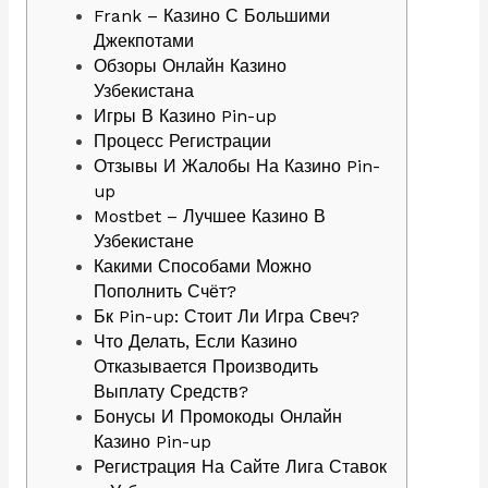
Frank – Казино С Большими
Джекпотами
Обзоры Онлайн Казино
Узбекистана
Игры В Казино Pin-up
Процесс Регистрации
Отзывы И Жалобы На Казино Pin-
up
Mostbet – Лучшее Казино В
Узбекистане
Какими Способами Можно
Пополнить Счёт?
Бк Pin-up: Стоит Ли Игра Свеч?
Что Делать, Если Казино
Отказывается Производить
Выплату Средств?
Бонусы И Промокоды Онлайн
Казино Pin-up
Регистрация На Сайте Лига Ставок