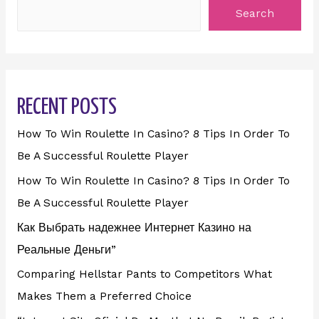
Search
RECENT POSTS
How To Win Roulette In Casino? 8 Tips In Order To
Be A Successful Roulette Player
How To Win Roulette In Casino? 8 Tips In Order To
Be A Successful Roulette Player
Как Выбрать надежнее Интернет Казино на
Реальные Деньги”
Comparing Hellstar Pants to Competitors What
Makes Them a Preferred Choice