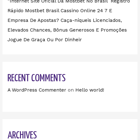
“Internet Site Oficial Da Mostbet No Brasil ️ Registro
Rápido Mostbet Brasil Cassino Online 24 7 E
Empresa De Apostas? Caça-níqueis Licenciados,
Elevados Chances, Bônus Generosos E Promoções ️
Jogue De Graça Ou Por Dinheir
RECENT COMMENTS
A WordPress Commenter
on
Hello world!
ARCHIVES