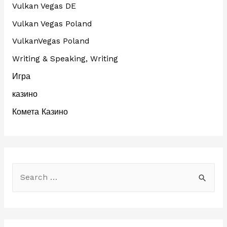
Vulkan Vegas DE
Vulkan Vegas Poland
VulkanVegas Poland
Writing & Speaking, Writing
Игра
казино
Комета Казино