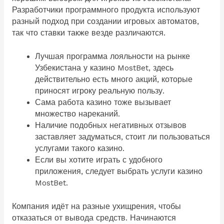
Разработчики программного продукта используют
разный подход при создании игровых автоматов,
так что ставки также везде различаются.
Лучшая программа лояльности на рынке
Узбекистана у казино MostBet, здесь
действительно есть много акций, которые
приносят игроку реальную пользу.
Сама работа казино тоже вызывает
множество нареканий.
Наличие подобных негативных отзывов
заставляет задуматься, стоит ли пользоваться
услугами такого казино.
Если вы хотите играть с удобного
приложения, следует выбрать услуги казино
MostBet.
Компания идёт на разные ухищрения, чтобы
отказаться от вывода средств. Начинаются