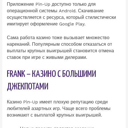
Приложение Pin-Up доступно только для
операционной системы Android. Скачивание
осуществляется с ресурса, который стилистически
имитирует оформление Google Play.
Сама работа казино тоже вызывает множество
нареканий. Популярным способом отказаться от
выплаты крупных выигрышей становится отмена
ставок при игре с живыми дилерами.
FRANK – КАЗИНО С БОЛЬШИМИ
ДЖЕКПОТАМИ
Казино Pin-Up имеет плохую репутацию среди
любителей азартных игр. Чаще всего проблемы
возникают с выплатой крупных выигрышей.