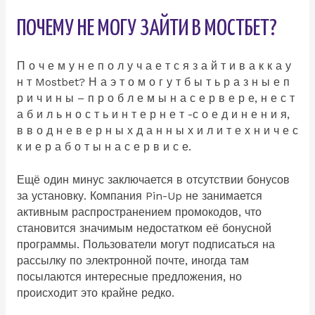
ПОЧЕМУ НЕ МОГУ ЗАЙТИ В МОСТБЕТ?
П о ч е м у н е п о л у ч а е т с я з а й т и в а к к а у
н т Mostbet? Н а э т о м о г у т б ы т ь р а з н ы е п
р и ч и н ы – п р о б л е м ы н а с е р в е р е, н е с т
а б и л ь н о с т ь и н т е р н е т -с о е д и н е н и я,
в в о д н е в е р н ы х д а н н ы х и л и т е х н и ч е с
к и е р а б о т ы н а с е р в и с е.
Ещё один минус заключается в отсутствии бонусов
за установку. Компания Pin-Up не занимается
активным распространением промокодов, что
становится значимым недостатком её бонусной
программы. Пользователи могут подписаться на
рассылку по электронной почте, иногда там
посылаются интересные предложения, но
происходит это крайне редко.