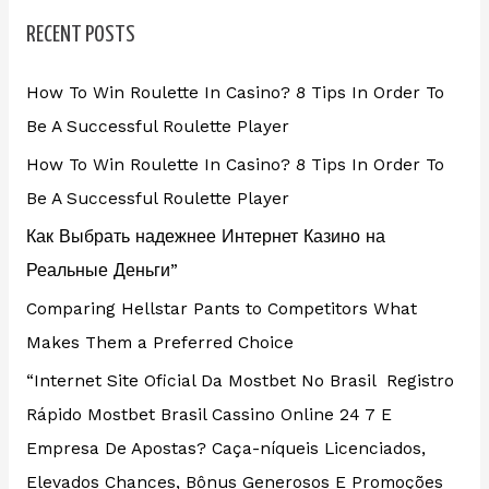
RECENT POSTS
How To Win Roulette In Casino? 8 Tips In Order To
Be A Successful Roulette Player
How To Win Roulette In Casino? 8 Tips In Order To
Be A Successful Roulette Player
Как Выбрать надежнее Интернет Казино на
Реальные Деньги”
Comparing Hellstar Pants to Competitors What
Makes Them a Preferred Choice
“Internet Site Oficial Da Mostbet No Brasil ️ Registro
Rápido Mostbet Brasil Cassino Online 24 7 E
Empresa De Apostas? Caça-níqueis Licenciados,
Elevados Chances, Bônus Generosos E Promoções ️