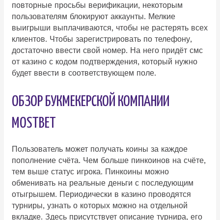
повторные просьбы верификации, некоторым
пользователям блокируют аккаунты. Мелкие
выигрыши выплачиваются, чтобы не растерять всех
клиентов. Чтобы зарегистрировать по телефону,
достаточно ввести свой номер. На него придёт смс
от казино с кодом подтверждения, который нужно
будет ввести в соответствующем поле.
ОБЗОР БУКМЕКЕРСКОЙ КОМПАНИИ
MOSTBET
Пользователь может получать коины за каждое
пополнение счёта. Чем больше пинкоинов на счёте,
тем выше статус игрока. Пинкоины можно
обменивать на реальные деньги с последующим
отыгрышем. Периодически в казино проводятся
турниры, узнать о которых можно на отдельной
вкладке. Здесь присутствует описание турнира, его