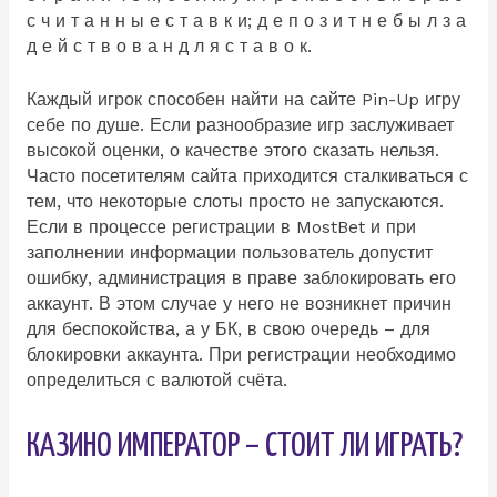
с ч и т а н н ы е с т а в к и; д е п о з и т н е б ы л з а
д е й с т в о в а н д л я с т а в о к.
Каждый игрок способен найти на сайте Pin-Up игру
себе по душе. Если разнообразие игр заслуживает
высокой оценки, о качестве этого сказать нельзя.
Часто посетителям сайта приходится сталкиваться с
тем, что некоторые слоты просто не запускаются.
Если в процессе регистрации в MostBet и при
заполнении информации пользователь допустит
ошибку, администрация в праве заблокировать его
аккаунт. В этом случае у него не возникнет причин
для беспокойства, а у БК, в свою очередь – для
блокировки аккаунта. При регистрации необходимо
определиться с валютой счёта.
КАЗИНО ИМПЕРАТОР – СТОИТ ЛИ ИГРАТЬ?