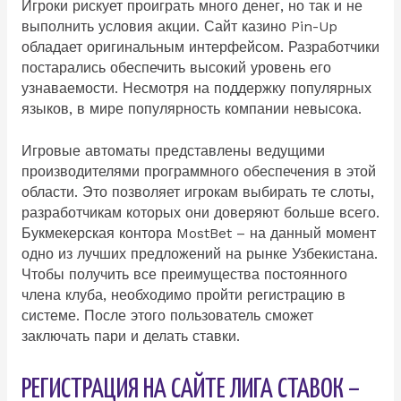
Игроки рискует проиграть много денег, но так и не
выполнить условия акции. Сайт казино Pin-Up
обладает оригинальным интерфейсом. Разработчики
постарались обеспечить высокий уровень его
узнаваемости. Несмотря на поддержку популярных
языков, в мире популярность компании невысока.
Игровые автоматы представлены ведущими
производителями программного обеспечения в этой
области. Это позволяет игрокам выбирать те слоты,
разработчикам которых они доверяют больше всего.
Букмекерская контора MostBet – на данный момент
одно из лучших предложений на рынке Узбекистана.
Чтобы получить все преимущества постоянного
члена клуба, необходимо пройти регистрацию в
системе. После этого пользователь сможет
заключать пари и делать ставки.
РЕГИСТРАЦИЯ НА САЙТЕ ЛИГА СТАВОК –