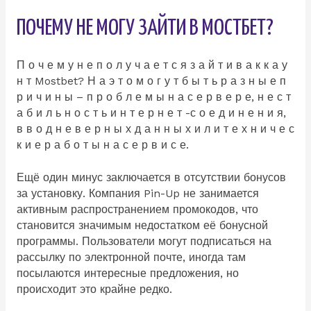
ПОЧЕМУ НЕ МОГУ ЗАЙТИ В МОСТБЕТ?
П о ч е м у н е п о л у ч а е т с я з а й т и в а к к а у
н т Mostbet? Н а э т о м о г у т б ы т ь р а з н ы е п
р и ч и н ы – п р о б л е м ы н а с е р в е р е, н е с т
а б и л ь н о с т ь и н т е р н е т -с о е д и н е н и я,
в в о д н е в е р н ы х д а н н ы х и л и т е х н и ч е с
к и е р а б о т ы н а с е р в и с е.
Ещё один минус заключается в отсутствии бонусов
за установку. Компания Pin-Up не занимается
активным распространением промокодов, что
становится значимым недостатком её бонусной
программы. Пользователи могут подписаться на
рассылку по электронной почте, иногда там
посылаются интересные предложения, но
происходит это крайне редко.