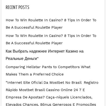
RECENT POSTS
How To Win Roulette In Casino? 8 Tips In Order To
Be A Successful Roulette Player
How To Win Roulette In Casino? 8 Tips In Order To
Be A Successful Roulette Player
Как Выбрать надежнее Интернет Казино на
Реальные Деньги”
Comparing Hellstar Pants to Competitors What
Makes Them a Preferred Choice
“Internet Site Oficial Da Mostbet No Brasil ️ Registro
Rápido Mostbet Brasil Cassino Online 24 7 E
Empresa De Apostas? Caça-níqueis Licenciados,
Elevados Chances, Bônus Generosos E Promoções ️