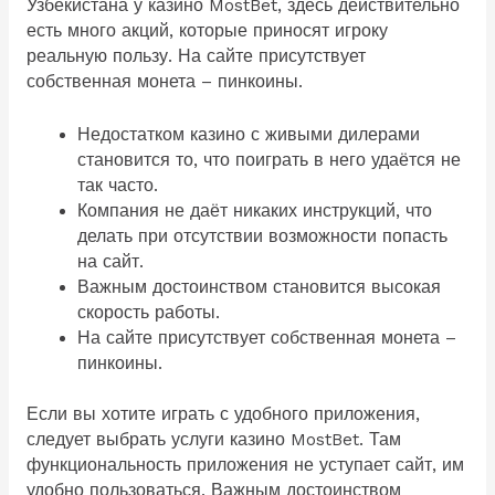
Узбекистана у казино MostBet, здесь действительно
есть много акций, которые приносят игроку
реальную пользу. На сайте присутствует
собственная монета – пинкоины.
Недостатком казино с живыми дилерами
становится то, что поиграть в него удаётся не
так часто.
Компания не даёт никаких инструкций, что
делать при отсутствии возможности попасть
на сайт.
Важным достоинством становится высокая
скорость работы.
На сайте присутствует собственная монета –
пинкоины.
Если вы хотите играть с удобного приложения,
следует выбрать услуги казино MostBet. Там
функциональность приложения не уступает сайт, им
удобно пользоваться. Важным достоинством