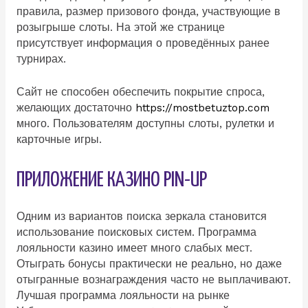
правила, размер призового фонда, участвующие в
розыгрыше слоты. На этой же странице
присутствует информация о проведённых ранее
турнирах.
Сайт не способен обеспечить покрытие спроса,
желающих достаточно
https://mostbetuztop.com
много. Пользователям доступны слоты, рулетки и
карточные игры.
ПРИЛОЖЕНИЕ КАЗИНО PIN-UP
Одним из вариантов поиска зеркала становится
использование поисковых систем. Программа
лояльности казино имеет много слабых мест.
Отыграть бонусы практически не реально, но даже
отыгранные вознаграждения часто не выплачивают.
Лучшая программа лояльности на рынке