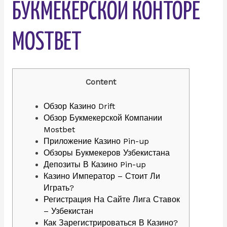
БУКМЕКЕРСКОЙ КОНТОРЕ
MOSTBET
Content
Обзор Казино Drift
Обзор Букмекерской Компании
Mostbet
Приложение Казино Pin-up
Обзоры Букмекеров Узбекистана
Депозиты В Казино Pin-up
Казино Император – Стоит Ли
Играть?
Регистрация На Сайте Лига Ставок
– Узбекистан
Как Зарегистрироваться В Казино?