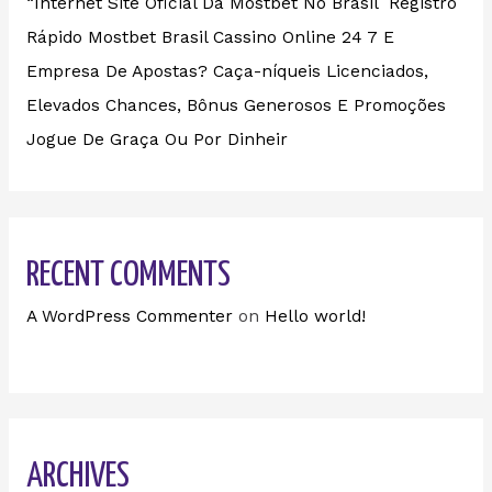
“Internet Site Oficial Da Mostbet No Brasil ️ Registro
Rápido Mostbet Brasil Cassino Online 24 7 E
Empresa De Apostas? Caça-níqueis Licenciados,
Elevados Chances, Bônus Generosos E Promoções ️
Jogue De Graça Ou Por Dinheir
RECENT COMMENTS
A WordPress Commenter
on
Hello world!
ARCHIVES