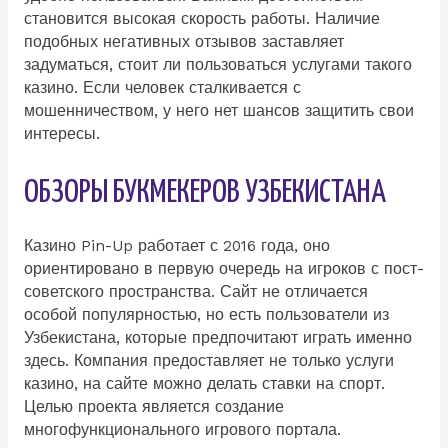
становится высокая скорость работы. Наличие
подобных негативных отзывов заставляет
задуматься, стоит ли пользоваться услугами такого
казино. Если человек сталкивается с
мошенничеством, у него нет шансов защитить свои
интересы.
ОБЗОРЫ БУКМЕКЕРОВ УЗБЕКИСТАНА
Казино Pin-Up работает с 2016 года, оно
ориентировано в первую очередь на игроков с пост-
советского пространства. Сайт не отличается
особой популярностью, но есть пользователи из
Узбекистана, которые предпочитают играть именно
здесь. Компания предоставляет не только услуги
казино, на сайте можно делать ставки на спорт.
Целью проекта является создание
многофункционального игрового портала.