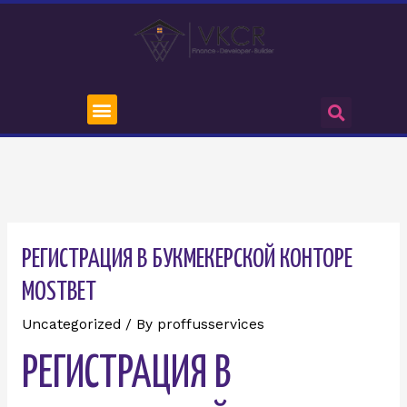
РЕГИСТРАЦИЯ В БУКМЕКЕРСКОЙ КОНТОРЕ
MOSTBET
Uncategorized
/ By
proffusservices
РЕГИСТРАЦИЯ В