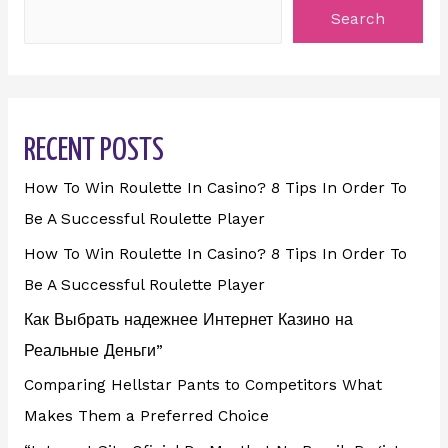
Search
RECENT POSTS
How To Win Roulette In Casino? 8 Tips In Order To
Be A Successful Roulette Player
How To Win Roulette In Casino? 8 Tips In Order To
Be A Successful Roulette Player
Как Выбрать надежнее Интернет Казино на
Реальные Деньги”
Comparing Hellstar Pants to Competitors What
Makes Them a Preferred Choice