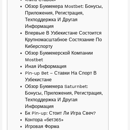
Обзор Букмекера Mostbet: Бонусы,
Приложения, Регистрация,
Техподдержка И Другая
Информация
Впервые В Узбекистане Состоится
Крупномасштабное Состязание По
Киберспорту
Обзор Букмекерской Компании
Mostbet
Иная Информация
Pin-up Bet – Ставки На Спорт В
Узбекистане
Обзор Букмекера Saturnbet:
Бонусы, Приложения, Регистрация,
Техподдержка И Другая
Информация
Бк Pin-up: Стоит Ли Игра Свеч?
Контора «бет365»
Игровая Форма