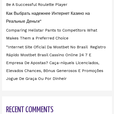
Be A Successful Roulette Player
Как Выбрать надежнее Интернет Казино на
Реальные Деньги”
Comparing Hellstar Pants to Competitors What
Makes Them a Preferred Choice
“Internet Site Oficial Da Mostbet No Brasil ️ Registro
Rápido Mostbet Brasil Cassino Online 24 7 E
Empresa De Apostas? Caça-níqueis Licenciados,
Elevados Chances, Bônus Generosos E Promoções ️
Jogue De Graça Ou Por Dinheir
RECENT COMMENTS