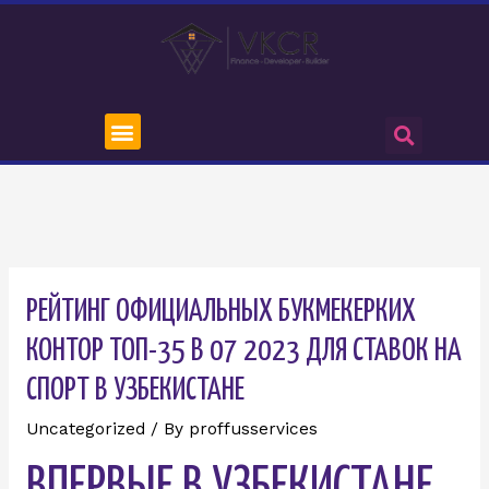
РЕЙТИНГ ОФИЦИАЛЬНЫХ БУКМЕКЕРКИХ
КОНТОР ТОП-35 В 07 2023 ДЛЯ СТАВОК НА
СПОРТ В УЗБЕКИСТАНЕ
Uncategorized
/ By
proffusservices