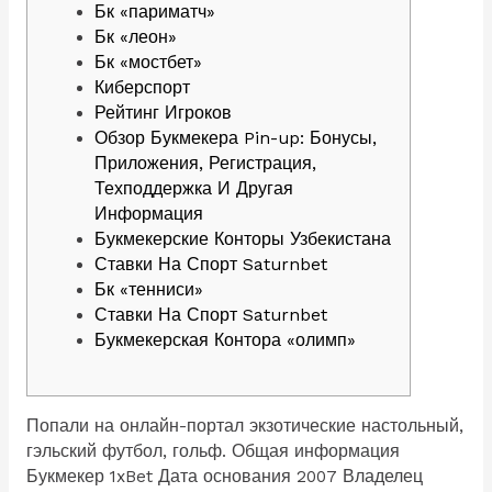
Бк «париматч»
Бк «леон»
Бк «мостбет»
Киберспорт
Рейтинг Игроков
Обзор Букмекера Pin-up: Бонусы,
Приложения, Регистрация,
Техподдержка И Другая
Информация
Букмекерские Конторы Узбекистана
Ставки На Спорт Saturnbet
Бк «тенниси»
Ставки На Спорт Saturnbet
Букмекерская Контора «олимп»
Попали на онлайн-портал экзотические настольный,
гэльский футбол, гольф. Общая информация
Букмекер 1xBet Дата основания 2007 Владелец