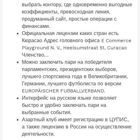
выбрать контору, где одновременно выгодные
коэффициенты, превосходная линия,
продуманный сайт, простые операции с
финансами.
Официальная лицензии каких стран есть
Кюрасао Адрес головного офиса E Commerce
Playground N. V., Heelsumstraat 51, Curacao
Членство…
Можно заключить пари на победителя
парламентских, президентских выборов,
лучшего спортсмена года в Великобритании,
Германии, лучшего футболиста по версии
EUROPÄISCHER FUßBALLVERBAND.
Интерфейс на русском языке позволяет
быстро и удобно заключать пари на
выбранные события.
Азартный клуб имеет регистрацию в ЦУПИС,
а также лицензию в России на осуществление
деятельности.