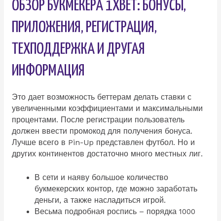
ОБЗОР БУКМЕКЕРА 1XBET: БОНУСЫ,
ПРИЛОЖЕНИЯ, РЕГИСТРАЦИЯ,
ТЕХПОДДЕРЖКА И ДРУГАЯ
ИНФОРМАЦИЯ
Это дает возможность беттерам делать ставки с
увеличенными коэффициентами и максимальными
процентами. После регистрации пользователь
должен ввести промокод для получения бонуса.
Лучше всего в Pin-Up представлен футбол. Но и
других континентов достаточно много местных лиг.
В сети и наяву большое количество
букмекерских контор, где можно заработать
деньги, а также насладиться игрой.
Весьма подробная роспись – порядка 1000