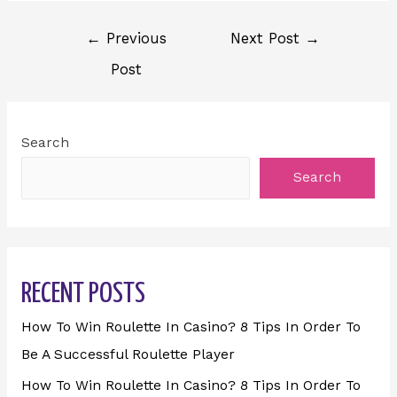
←
Previous
Next Post
→
Post
Search
Search
RECENT POSTS
How To Win Roulette In Casino? 8 Tips In Order To
Be A Successful Roulette Player
How To Win Roulette In Casino? 8 Tips In Order To