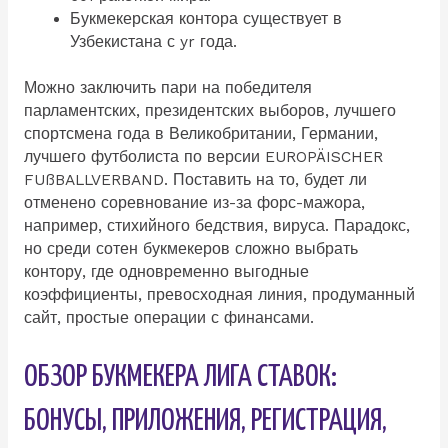
Букмекерская контора существует в
Узбекистана с yr года.
Можно заключить пари на победителя
парламентских, президентских выборов, лучшего
спортсмена года в Великобритании, Германии,
лучшего футболиста по версии EUROPÄISCHER
FUßBALLVERBAND. Поставить на то, будет ли
отменено соревнование из-за форс-мажора,
например, стихийного бедствия, вируса. Парадокс,
но среди сотен букмекеров сложно выбрать
контору, где одновременно выгодные
коэффициенты, превосходная линия, продуманный
сайт, простые операции с финансами.
ОБЗОР БУКМЕКЕРА ЛИГА СТАВОК:
БОНУСЫ, ПРИЛОЖЕНИЯ, РЕГИСТРАЦИЯ,