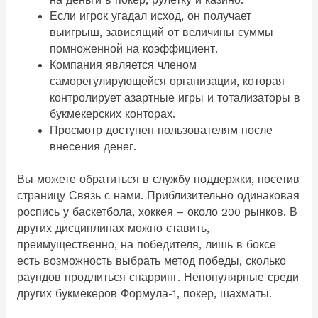
Если игрок угадал исход, он получает
выигрыш, зависящий от величины суммы
помноженной на коэффициент.
Компания является членом
саморегулирующейся организации, которая
контролирует азартные игры и тотализаторы в
букмекерских конторах.
Просмотр доступен пользователям после
внесения денег.
Вы можете обратиться в службу поддержки, посетив
страницу Связь с нами. Приблизительно одинаковая
роспись у баскетбола, хоккея – около 200 рынков. В
других дисциплинах можно ставить,
преимущественно, на победителя, лишь в боксе
есть возможность выбрать метод победы, сколько
раундов продлиться спарринг. Непопулярные среди
других букмекеров Формула-1, покер, шахматы.