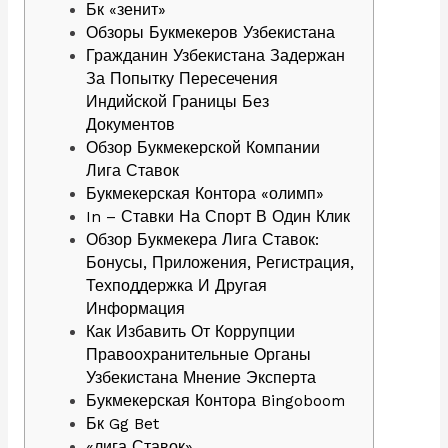
Бк «зенит»
Обзоры Букмекеров Узбекистана
Гражданин Узбекистана Задержан
За Попытку Пересечения
Индийской Границы Без
Документов
Обзор Букмекерской Компании
Лига Ставок
Букмекерская Контора «олимп»
In – Ставки На Спорт В Один Клик
Обзор Букмекера Лига Ставок:
Бонусы, Приложения, Регистрация,
Техподдержка И Другая
Информация
Как Избавить От Коррупции
Правоохранительные Органы
Узбекистана Мнение Эксперта
Букмекерская Контора Bingoboom
Бк Gg Bet
«лига Ставок»