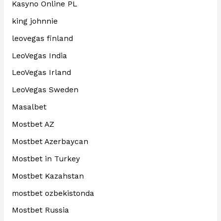
Kasyno Online PL
king johnnie
leovegas finland
LeoVegas India
LeoVegas Irland
LeoVegas Sweden
Masalbet
Mostbet AZ
Mostbet Azerbaycan
Mostbet in Turkey
Mostbet Kazahstan
mostbet ozbekistonda
Mostbet Russia