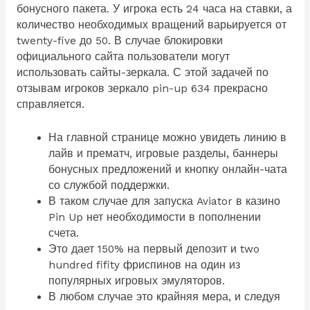
бонусного пакета. У игрока есть 24 часа на ставки, а
количество необходимых вращений варьируется от
twenty-five до 50. В случае блокировки
официального сайта пользователи могут
использовать сайты-зеркала. С этой задачей по
отзывам игроков зеркало pin-up 634 прекрасно
справляется.
На главной странице можно увидеть линию в
лайв и прематч, игровые разделы, баннеры
бонусных предложений и кнопку онлайн-чата
со службой поддержки.
В таком случае для запуска Aviator в казино
Pin Up нет необходимости в пополнении
счета.
Это дает 150% на первый депозит и two
hundred fifity фриспинов на один из
популярных игровых эмуляторов.
В любом случае это крайняя мера, и следуя