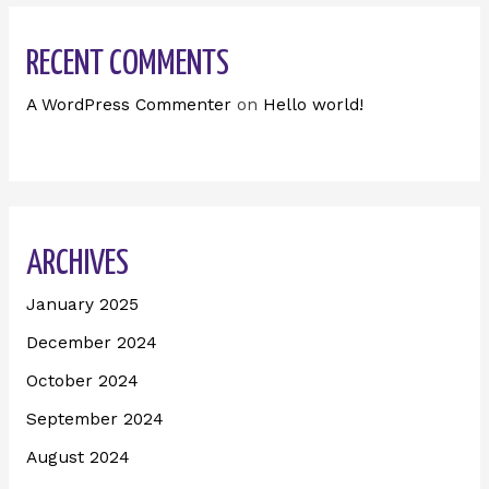
RECENT COMMENTS
A WordPress Commenter
on
Hello world!
ARCHIVES
January 2025
December 2024
October 2024
September 2024
August 2024