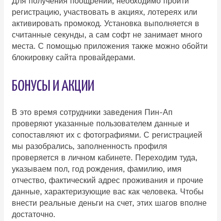
Для получения поощрений, необходимо пройти
регистрацию, участвовать в акциях, лотереях или
активировать промокод. Установка выполняется в
считанные секунды, а сам софт не занимает много
места. С помощью приложения также можно обойти
блокировку сайта провайдерами.
БОНУСЫ И АКЦИИ
В это время сотрудники заведения Пин-Ап
проверяют указанные пользователем данные и
сопоставляют их с фотографиями. С регистрацией
мы разобрались, заполненность профиля
проверяется в личном кабинете. Переходим туда,
указываем пол, год рождения, фамилию, имя
отчество, фактический адрес проживания и прочие
данные, характеризующие вас как человека. Чтобы
внести реальные деньги на счет, этих шагов вполне
достаточно.