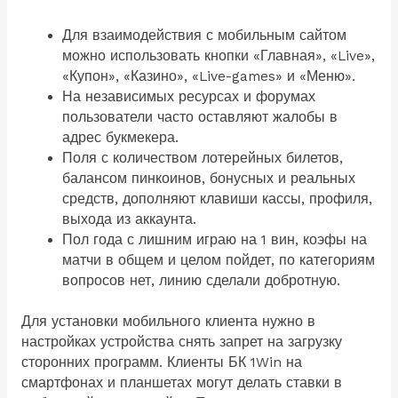
Для взаимодействия с мобильным сайтом
можно использовать кнопки «Главная», «Live»,
«Купон», «Казино», «Live-games» и «Меню».
На независимых ресурсах и форумах
пользователи часто оставляют жалобы в
адрес букмекера.
Поля с количеством лотерейных билетов,
балансом пинкоинов, бонусных и реальных
средств, дополняют клавиши кассы, профиля,
выхода из аккаунта.
Пол года с лишним играю на 1 вин, коэфы на
матчи в общем и целом пойдет, по категориям
вопросов нет, линию сделали добротную.
Для установки мобильного клиента нужно в
настройках устройства снять запрет на загрузку
сторонних программ. Клиенты БК 1Win на
смартфонах и планшетах могут делать ставки в