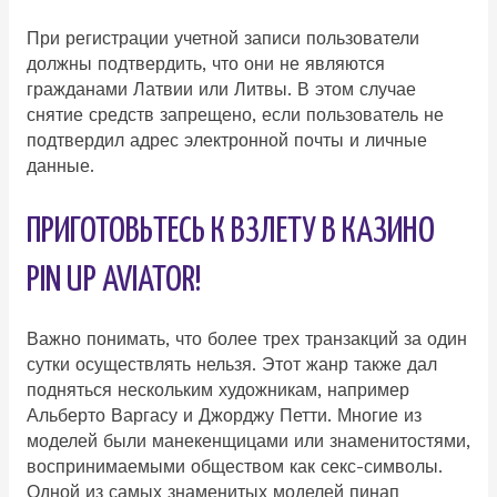
При регистрации учетной записи пользователи
должны подтвердить, что они не являются
гражданами Латвии или Литвы. В этом случае
снятие средств запрещено, если пользователь не
подтвердил адрес электронной почты и личные
данные.
ПРИГОТОВЬТЕСЬ К ВЗЛЕТУ В КАЗИНО
PIN UP AVIATOR!
Важно понимать, что более трех транзакций за один
сутки осуществлять нельзя. Этот жанр также дал
подняться нескольким художникам, например
Альберто Варгасу и Джорджу Петти. Многие из
моделей были манекенщицами или знаменитостями,
воспринимаемыми обществом как секс-символы.
Одной из самых знаменитых моделей пинап