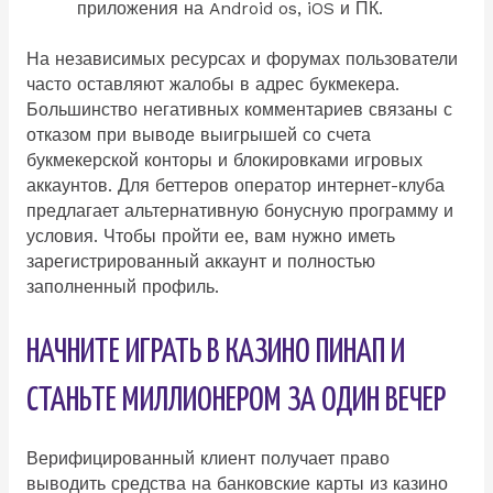
приложения на Android os, iOS и ПК.
На независимых ресурсах и форумах пользователи
часто оставляют жалобы в адрес букмекера.
Большинство негативных комментариев связаны с
отказом при выводе выигрышей со счета
букмекерской конторы и блокировками игровых
аккаунтов. Для беттеров оператор интернет-клуба
предлагает альтернативную бонусную программу и
условия. Чтобы пройти ее, вам нужно иметь
зарегистрированный аккаунт и полностью
заполненный профиль.
НАЧНИТЕ ИГРАТЬ В КАЗИНО ПИНАП И
СТАНЬТЕ МИЛЛИОНЕРОМ ЗА ОДИН ВЕЧЕР
Верифицированный клиент получает право
выводить средства на банковские карты из казино