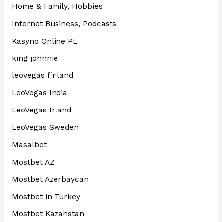
Home & Family, Hobbies
Internet Business, Podcasts
Kasyno Online PL
king johnnie
leovegas finland
LeoVegas India
LeoVegas Irland
LeoVegas Sweden
Masalbet
Mostbet AZ
Mostbet Azerbaycan
Mostbet in Turkey
Mostbet Kazahstan