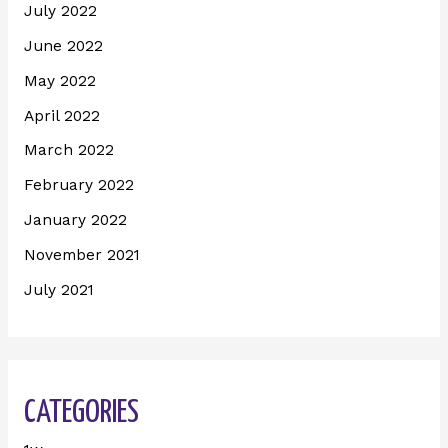
July 2022
June 2022
May 2022
April 2022
March 2022
February 2022
January 2022
November 2021
July 2021
CATEGORIES