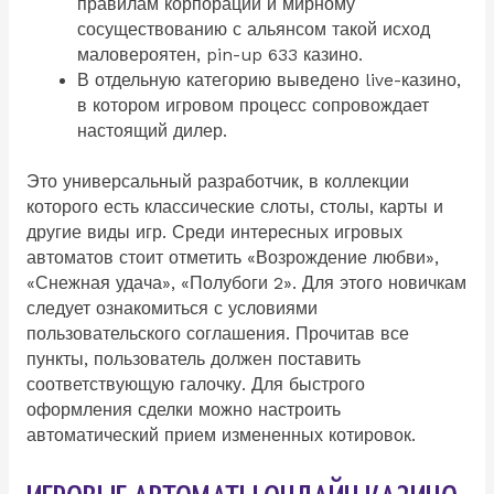
правилам корпорации и мирному
сосуществованию с альянсом такой исход
маловероятен, pin-up 633 казино.
В отдельную категорию выведено live-казино,
в котором игровом процесс сопровождает
настоящий дилер.
Это универсальный разработчик, в коллекции
которого есть классические слоты, столы, карты и
другие виды игр. Среди интересных игровых
автоматов стоит отметить «Возрождение любви»,
«Снежная удача», «Полубоги 2». Для этого новичкам
следует ознакомиться с условиями
пользовательского соглашения. Прочитав все
пункты, пользователь должен поставить
соответствующую галочку. Для быстрого
оформления сделки можно настроить
автоматический прием измененных котировок.