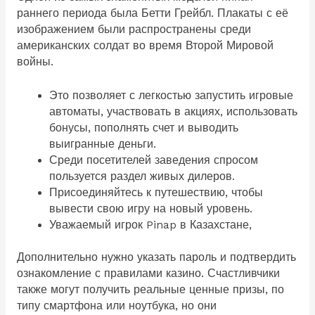
раннего периода была Бетти Грейбл. Плакаты с её
изображением были распространены среди
американских солдат во время Второй Мировой
войны.
Это позволяет с легкостью запустить игровые
автоматы, участвовать в акциях, использовать
бонусы, пополнять счет и выводить
выигранные деньги.
Среди посетителей заведения спросом
пользуется раздел живых дилеров.
Присоединяйтесь к путешествию, чтобы
вывести свою игру на новый уровень.
Уважаемый игрок Pinap в Казахстане,
Дополнительно нужно указать пароль и подтвердить
ознакомление с правилами казино. Счастливчики
также могут получить реальные ценные призы, по
типу смартфона или ноутбука, но они