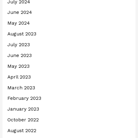
July 2024
June 2024
May 2024
August 2023
July 2023
June 2023
May 2023
April 2023
March 2023
February 2023
January 2023
October 2022
August 2022