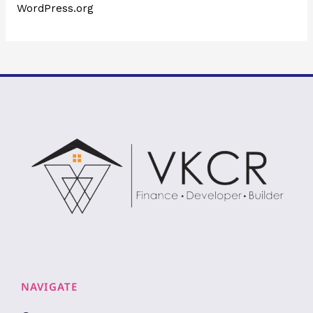
WordPress.org
NAVIGATE