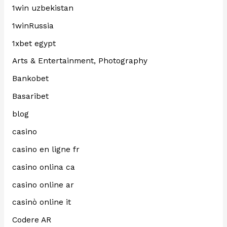
1win uzbekistan
1winRussia
1xbet egypt
Arts & Entertainment, Photography
Bankobet
Basaribet
blog
casino
casino en ligne fr
casino onlina ca
casino online ar
casinò online it
Codere AR