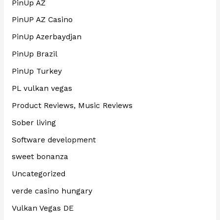
PinUp AZ
PinUP AZ Casino
PinUp Azerbaydjan
PinUp Brazil
PinUp Turkey
PL vulkan vegas
Product Reviews, Music Reviews
Sober living
Software development
sweet bonanza
Uncategorized
verde casino hungary
Vulkan Vegas DE