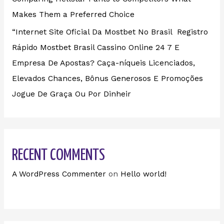
Makes Them a Preferred Choice
“Internet Site Oficial Da Mostbet No Brasil ️ Registro
Rápido Mostbet Brasil Cassino Online 24 7 E
Empresa De Apostas? Caça-níqueis Licenciados,
Elevados Chances, Bônus Generosos E Promoções ️
Jogue De Graça Ou Por Dinheir
RECENT COMMENTS
A WordPress Commenter
on
Hello world!