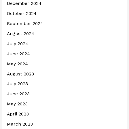
December 2024
October 2024
September 2024
August 2024
July 2024
June 2024
May 2024
August 2023
July 2023
June 2023
May 2023
April 2023
March 2023