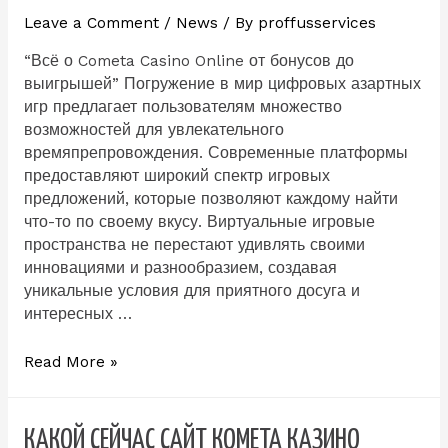
Leave a Comment
/
News
/ By
proffusservices
“Всё о Cometa Casino Online от бонусов до
выигрышей” Погружение в мир цифровых азартных
игр предлагает пользователям множество
возможностей для увлекательного
времяпрепровождения. Современные платформы
предоставляют широкий спектр игровых
предложений, которые позволяют каждому найти
что-то по своему вкусу. Виртуальные игровые
пространства не перестают удивлять своими
инновациями и разнообразием, создавая
уникальные условия для приятного досуга и
интересных …
Read More »
КАКОЙ СЕЙЧАС САЙТ КОМЕТА КАЗИНО