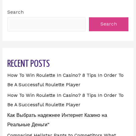
Search
Search
RECENT POSTS
How To Win Roulette In Casino? 8 Tips In Order To
Be A Successful Roulette Player
How To Win Roulette In Casino? 8 Tips In Order To
Be A Successful Roulette Player
Как Выбрать надежнее Интернет Казино на
Реальные Деньги”
Comparing Hellstar Pants to Competitors What