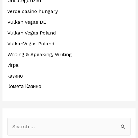
Uncategorized
verde casino hungary
Vulkan Vegas DE
Vulkan Vegas Poland
VulkanVegas Poland
Writing & Speaking, Writing
Игра
казино
Комета Казино