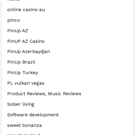
online casino au
pinco
PinUp AZ
PinUP AZ Casino
PinUp Azerbaydjan
PinUp Brazil
PinUp Turkey
PL vulkan vegas
Product Reviews, Music Reviews
Sober living
Software development
sweet bonanza