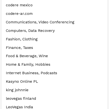
codere mexico
codere-ar.com
Communications, Video Conferencing
Computers, Data Recovery
Fashion, Clothing
Finance, Taxes
Food & Beverage, Wine
Home & Family, Hobbies
Internet Business, Podcasts
Kasyno Online PL
king johnnie
leovegas finland
LeoVegas India