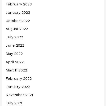
February 2023
January 2023
October 2022
August 2022
July 2022
June 2022
May 2022
April 2022
March 2022
February 2022
January 2022
November 2021
July 2021