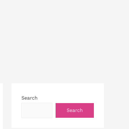
Search
Search