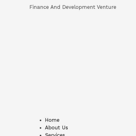
Finance And Development Venture
Home
About Us
Services