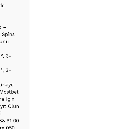
de
ı
o –
 Spins
yunu
m², 3-
m², 3-
ürkiye
 Mostbet
a Için
yıt Olun
i
88 91 00
mre 050