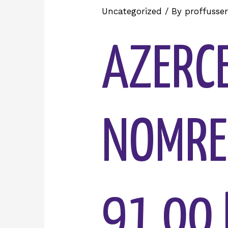
Uncategorized
/ By
proffusser
AZERC
NOMRE
91 00