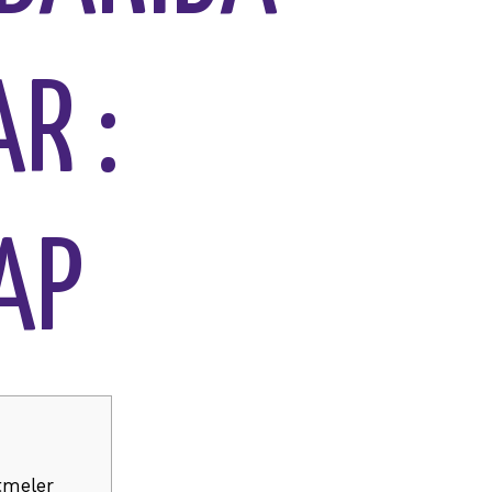
R :
AP
etmeler