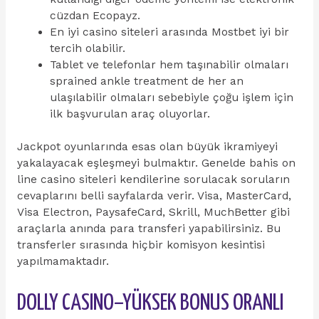
cüzdan Ecopayz.
En iyi casino siteleri arasında Mostbet iyi bir
tercih olabilir.
Tablet ve telefonlar hem taşınabilir olmaları
sprained ankle treatment de her an
ulaşılabilir olmaları sebebiyle çoğu işlem için
ilk başvurulan araç oluyorlar.
Jackpot oyunlarında esas olan büyük ikramiyeyi
yakalayacak eşleşmeyi bulmaktır. Genelde bahis on
line casino siteleri kendilerine sorulacak soruların
cevaplarını belli sayfalarda verir. Visa, MasterCard,
Visa Electron, PaysafeCard, Skrill, MuchBetter gibi
araçlarla anında para transferi yapabilirsiniz. Bu
transferler sırasında hiçbir komisyon kesintisi
yapılmamaktadır.
DOLLY CASINO–YÜKSEK BONUS ORANLI