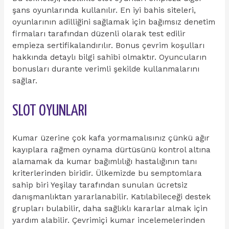
şans oyunlarında kullanılır. En iyi bahis siteleri,
oyunlarının adilliğini sağlamak için bağımsız denetim
firmaları tarafından düzenli olarak test edilir
empieza sertifikalandırılır. Bonus çevrim koşulları
hakkında detaylı bilgi sahibi olmaktır. Oyuncuların
bonusları durante verimli şekilde kullanmalarını
sağlar.
SLOT OYUNLARI
Kumar üzerine çok kafa yormamalısınız çünkü ağır
kayıplara rağmen oynama dürtüsünü kontrol altına
alamamak da kumar bağımlılığı hastalığının tanı
kriterlerinden biridir. Ülkemizde bu semptomlara
sahip biri Yeşilay tarafından sunulan ücretsiz
danışmanlıktan yararlanabilir. Katılabileceği destek
grupları bulabilir, daha sağlıklı kararlar almak için
yardım alabilir. Çevrimiçi kumar incelemelerinden