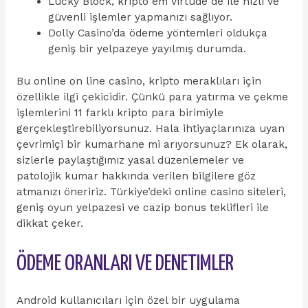
Lucky Block, kripto em virtude de ile hızlı ve
güvenli işlemler yapmanızı sağlıyor.
Dolly Casino’da ödeme yöntemleri oldukça
geniş bir yelpazeye yayılmış durumda.
Bu online on line casino, kripto meraklıları için
özellikle ilgi çekicidir. Çünkü para yatırma ve çekme
işlemlerini 11 farklı kripto para birimiyle
gerçekleştirebiliyorsunuz. Hala ihtiyaçlarınıza uyan
çevrimiçi bir kumarhane mi arıyorsunuz? Ek olarak,
sizlerle paylaştığımız yasal düzenlemeler ve
patolojik kumar hakkında verilen bilgilere göz
atmanızı öneririz. Türkiye’deki online casino siteleri,
geniş oyun yelpazesi ve cazip bonus teklifleri ile
dikkat çeker.
ÖDEME ORANLARI VE DENETIMLER
Android kullanıcıları için özel bir uygulama