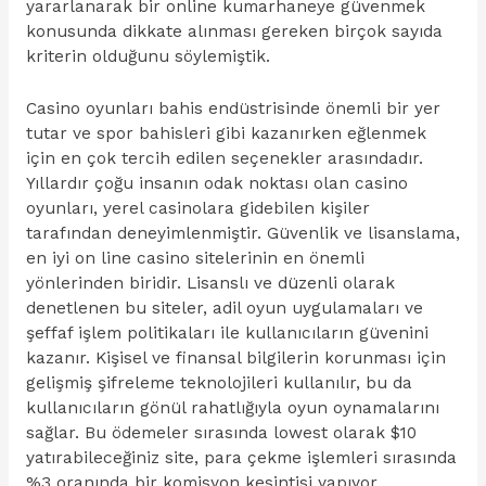
yararlanarak bir online kumarhaneye güvenmek
konusunda dikkate alınması gereken birçok sayıda
kriterin olduğunu söylemiştik.
Casino oyunları bahis endüstrisinde önemli bir yer
tutar ve spor bahisleri gibi kazanırken eğlenmek
için en çok tercih edilen seçenekler arasındadır.
Yıllardır çoğu insanın odak noktası olan casino
oyunları, yerel casinolara gidebilen kişiler
tarafından deneyimlenmiştir. Güvenlik ve lisanslama,
en iyi on line casino sitelerinin en önemli
yönlerinden biridir. Lisanslı ve düzenli olarak
denetlenen bu siteler, adil oyun uygulamaları ve
şeffaf işlem politikaları ile kullanıcıların güvenini
kazanır. Kişisel ve finansal bilgilerin korunması için
gelişmiş şifreleme teknolojileri kullanılır, bu da
kullanıcıların gönül rahatlığıyla oyun oynamalarını
sağlar. Bu ödemeler sırasında lowest olarak $10
yatırabileceğiniz site, para çekme işlemleri sırasında
%3 oranında bir komisyon kesintisi yapıyor.