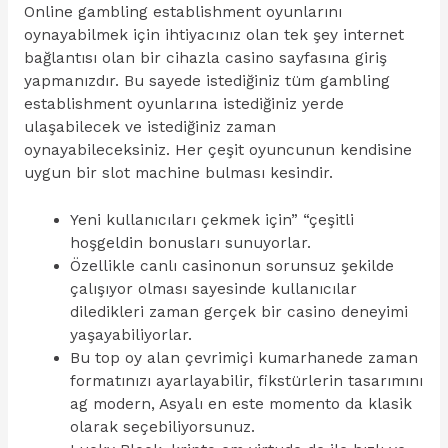
Online gambling establishment oyunlarını
oynayabilmek için ihtiyacınız olan tek şey internet
bağlantısı olan bir cihazla casino sayfasına giriş
yapmanızdır. Bu sayede istediğiniz tüm gambling
establishment oyunlarına istediğiniz yerde
ulaşabilecek ve istediğiniz zaman
oynayabileceksiniz. Her çeşit oyuncunun kendisine
uygun bir slot machine bulması kesindir.
Yeni kullanıcıları çekmek için” “çeşitli
hoşgeldin bonusları sunuyorlar.
Özellikle canlı casinonun sorunsuz şekilde
çalışıyor olması sayesinde kullanıcılar
diledikleri zaman gerçek bir casino deneyimi
yaşayabiliyorlar.
Bu top oy alan çevrimiçi kumarhanede zaman
formatınızı ayarlayabilir, fikstürlerin tasarımını
ag modern, Asyalı en este momento da klasik
olarak seçebiliyorsunuz.