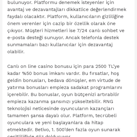
bulunuyor. Platformu denemek isteyenler için
avantaj ve dezavantajları dikkatlice değerlendirmek
faydalı olacaktır. Platform, kullanıcıların gizliliğine
önem verenler için cazip bir özellik olarak öne
çıkıyor. Müşteri hizmetleri ise 7/24 canlı sohbet ve
e-posta desteği sunuyor. Ancak telefonla destek
sunmamaları bazı kullanıcılar için dezavantaj
olabilir.
Canlı on line casino bonusu için para 2500 TL’ye
kadar %50 bonus imkanı vardır. Bu fırsatlar, hoş
geldin bonusları, bedava dönüşler, em virtude de
yatırma bonusları empieza sadakat programlarını
içerebilir. Bu bonuslar, oyun bütçenizi artırabilir
empieza kazanma şansınızı yükseltebilir. RNG
teknolojisi neticesinde oyuncuların kazançları
tamamen şansa dayalı olur. Platform, tecrübeli
oyunculara ve yeni başlayanlara da hitap
etmektedir. Betivo, 1. 500’den fazla oyun sunarak
çeşitliliğiyle göz dolduruyor.