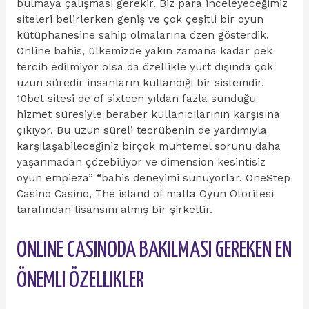
bulmaya çalışması gerekir. Biz para inceleyeceğimiz
siteleri belirlerken geniş ve çok çeşitli bir oyun
kütüphanesine sahip olmalarına özen gösterdik.
Online bahis, ülkemizde yakın zamana kadar pek
tercih edilmiyor olsa da özellikle yurt dışında çok
uzun süredir insanların kullandığı bir sistemdir.
10bet sitesi de of sixteen yıldan fazla sunduğu
hizmet süresiyle beraber kullanıcılarının karşısına
çıkıyor. Bu uzun süreli tecrübenin de yardımıyla
karşılaşabileceğiniz birçok muhtemel sorunu daha
yaşanmadan çözebiliyor ve dimension kesintisiz
oyun empieza” “bahis deneyimi sunuyorlar. OneStep
Casino Casino, The island of malta Oyun Otoritesi
tarafından lisansını almış bir şirkettir.
ONLINE CASINODA BAKILMASI GEREKEN EN
ÖNEMLI ÖZELLIKLER