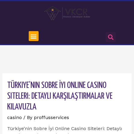
TÜRKIYE’NIN SOBRE İYI ONLINE CASINO
SITELERI: DETAYLI KARŞILAŞTIRMALAR VE
KILAVUZLA
casino
/ By
proffusservices
Türkiye’nin Sobre İyi Online Casino Siteleri: Detaylı