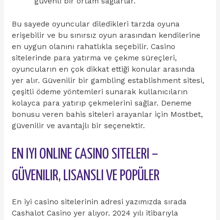
güvenli bir ortam sağlarlar.
Bu sayede oyuncular diledikleri tarzda oyuna
erişebilir ve bu sınırsız oyun arasından kendilerine
en uygun olanını rahatlıkla seçebilir. Casino
sitelerinde para yatırma ve çekme süreçleri,
oyuncuların en çok dikkat ettiği konular arasında
yer alır. Güvenilir bir gambling establishment sitesi,
çeşitli ödeme yöntemleri sunarak kullanıcıların
kolayca para yatırıp çekmelerini sağlar. Deneme
bonusu veren bahis siteleri arayanlar için Mostbet,
güvenilir ve avantajlı bir seçenektir.
EN IYI ONLINE CASINO SITELERI –
GÜVENILIR, LISANSLI VE POPÜLER
En iyi casino sitelerinin adresi yazımızda sırada
Cashalot Casino yer alıyor. 2024 yılı itibarıyla