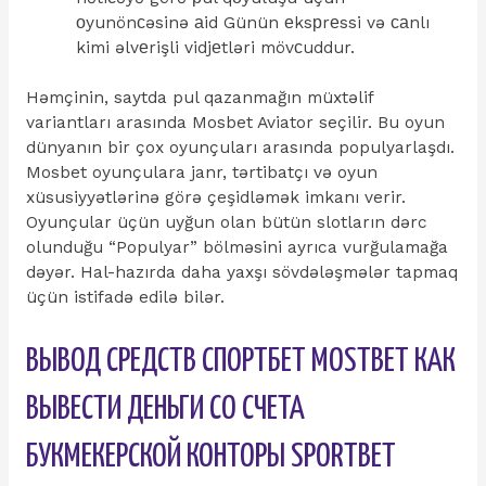
оyunönсəsinə аid Günün еksрrеssi və саnlı
kimi əlvеrişli vidjеtləri mövсuddur.
Həmçinin, saytda pul qazanmağın müxtəlif
variantları arasında Mosbet Aviator seçilir. Bu oyun
dünyanın bir çox oyunçuları arasında populyarlaşdı.
Mosbet oyunçulara janr, tərtibatçı və oyun
xüsusiyyətlərinə görə çeşidləmək imkanı verir.
Oyunçular üçün uyğun olan bütün slotların dərc
olunduğu “Populyar” bölməsini ayrıca vurğulamağa
dəyər. Hal-hazırda daha yaxşı sövdələşmələr tapmaq
üçün istifadə edilə bilər.
ВЫВОД СРЕДСТВ СПОРТБЕТ MOSTBET КАК
ВЫВЕСТИ ДЕНЬГИ СО СЧЕТА
БУКМЕКЕРСКОЙ КОНТОРЫ SPORTBET