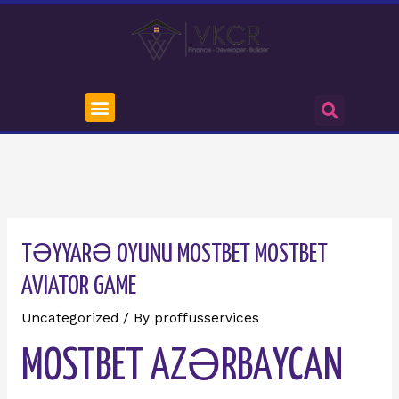
TƏYYARƏ OYUNU MOSTBET MOSTBET
AVIATOR GAME
Uncategorized
/ By
proffusservices
MОSTBЕT АZƏRBАYСАN