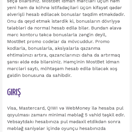
seçə bilərsiniz. MostBet idman mərcləri üçün həm
yeni həm də köhnə istifadəçiləri üçün kifayət qədər
əlverişli hesab ediləcək bonuslar təqdim etməkdədir.
Onu da qeyd etmək istərdik ki, bonusların dövriyyə
tələbləri də normal hesab edilə bilər. Bundan əlavə
mərc kontoru təkcə bonuslarla zəngin deyil,
MostBet promo codelar da mövcuddur. Promo
kodlarla, bonuslarla, aksiyalarla qazanma
ehtimalınızı artıra, qazanclarınızı daha da artırmaq
şansı əldə edə bilərsiniz. Həmçinin MostBet idman
mərcləri saytı, möhtəşəm hesab edilə biləcək xoş
gəldin bonusuna da sahibdir.
GIRIŞ
Visa, Mastercard, QIWI və WebMoney ilə hesaba pul
qoyulması zamanı minimal məbləğ 5 vahid təşkil edir.
Vebsaytdakı hesabınıza pul mədaxil etdikdən sonra
məbləğ saniyələr içində oyunçu hesabınızda