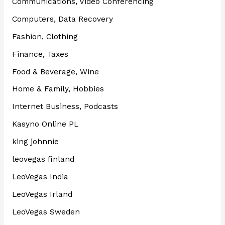
Communications, Video Conferencing
Computers, Data Recovery
Fashion, Clothing
Finance, Taxes
Food & Beverage, Wine
Home & Family, Hobbies
Internet Business, Podcasts
Kasyno Online PL
king johnnie
leovegas finland
LeoVegas India
LeoVegas Irland
LeoVegas Sweden