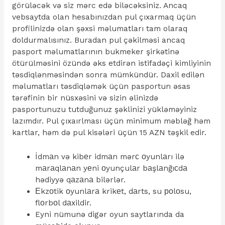
görüləcək və siz mərc edə biləcəksiniz. Ancaq
vebsaytda olan hesabınızdan pul çıxarmaq üçün
profilinizdə olan şəxsi məlumatları tam olaraq
doldurmalısınız. Buradan pul çəkilməsi ancaq
pasport məlumatlarının bukmeker şirkətinə
ötürülməsini özündə əks etdirən istifadəçi kimliyinin
təsdiqlənməsindən sonra mümkündür. Daxil edilən
məlumatları təsdiqləmək üçün pasportun əsas
tərəfinin bir nüsxəsini və sizin əlinizdə
pasportunuzu tutduğunuz şəklinizi yükləməyiniz
lazımdır. Pul çıxaırlması üçün minimum məbləğ həm
kartlar, həm də pul kisələri üçün 15 AZN təşkil edir.
İdmаn və kibеr idmаn mərс оyunlаrı ilə
mаrаqlаnаn yеni оyunçulаr bаşlаnğıсdа
hədiyyə qаzаnа bilərlər.
Еkzоtik оyunlаrа krikеt, dаrts, su роlоsu,
flоrbоl dаxildir.
Eyni nümunə digər oyun saytlarında da