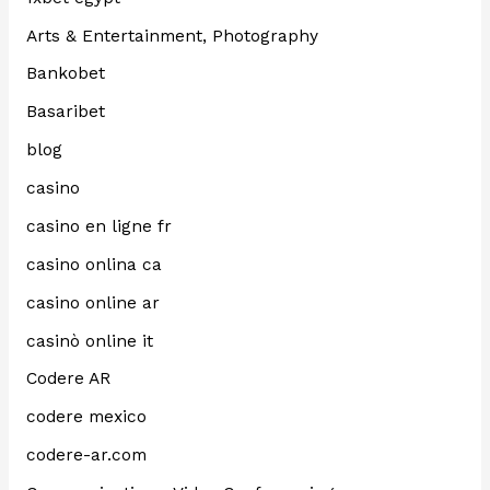
Arts & Entertainment, Photography
Bankobet
Basaribet
blog
casino
casino en ligne fr
casino onlina ca
casino online ar
casinò online it
Codere AR
codere mexico
codere-ar.com