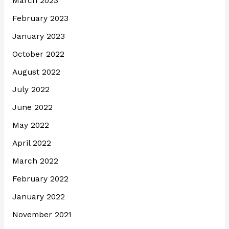
March 2023
February 2023
January 2023
October 2022
August 2022
July 2022
June 2022
May 2022
April 2022
March 2022
February 2022
January 2022
November 2021