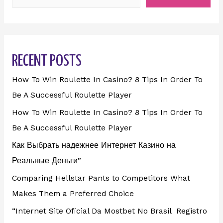
RECENT POSTS
How To Win Roulette In Casino? 8 Tips In Order To
Be A Successful Roulette Player
How To Win Roulette In Casino? 8 Tips In Order To
Be A Successful Roulette Player
Как Выбрать надежнее Интернет Казино на
Реальные Деньги”
Comparing Hellstar Pants to Competitors What
Makes Them a Preferred Choice
“Internet Site Oficial Da Mostbet No Brasil ️ Registro