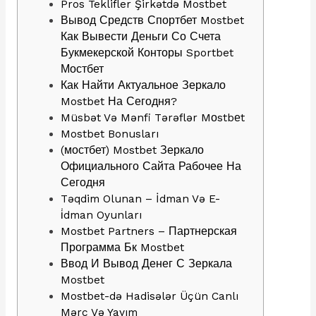
Pros Teklifler Şirkətdə Mostbet
Вывод Средств Спортбет Mostbet
Как Вывести Деньги Со Счета
Букмекерской Конторы Sportbet
Мостбет
Как Найти Актуальное Зеркало
Mostbet На Сегодня?
Müsbət Və Mənfi Tərəflər Mоstbеt
Mostbet Bonusları
(мостбет) Mostbet Зеркало
Официального Сайта Рабочее На
Сегодня
Təqdim Olunan – İdman Və E-
i̇dman Oyunları
Mostbet Partners – Партнерская
Программа Бк Mostbet
Ввод И Вывод Денег С Зеркала
Mostbet
Mostbet-də Hadisələr Üçün Canlı
Mərc Və Yayım