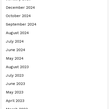
December 2024
October 2024
September 2024
August 2024
July 2024
June 2024
May 2024
August 2023
July 2023
June 2023
May 2023
April 2023