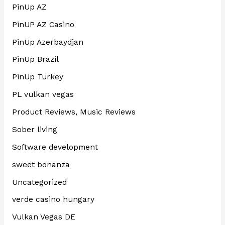
PinUp AZ
PinUP AZ Casino
PinUp Azerbaydjan
PinUp Brazil
PinUp Turkey
PL vulkan vegas
Product Reviews, Music Reviews
Sober living
Software development
sweet bonanza
Uncategorized
verde casino hungary
Vulkan Vegas DE