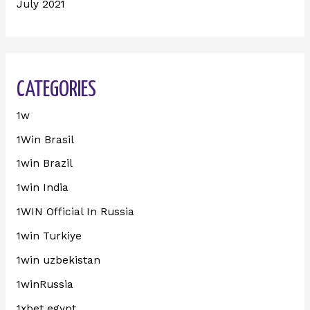
July 2021
CATEGORIES
1w
1Win Brasil
1win Brazil
1win India
1WIN Official In Russia
1win Turkiye
1win uzbekistan
1winRussia
1xbet egypt