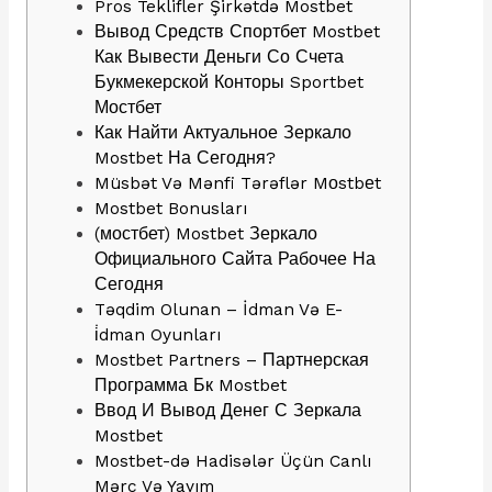
Pros Teklifler Şirkətdə Mostbet
Вывод Средств Спортбет Mostbet
Как Вывести Деньги Со Счета
Букмекерской Конторы Sportbet
Мостбет
Как Найти Актуальное Зеркало
Mostbet На Сегодня?
Müsbət Və Mənfi Tərəflər Mоstbеt
Mostbet Bonusları
(мостбет) Mostbet Зеркало
Официального Сайта Рабочее На
Сегодня
Təqdim Olunan – İdman Və E-
i̇dman Oyunları
Mostbet Partners – Партнерская
Программа Бк Mostbet
Ввод И Вывод Денег С Зеркала
Mostbet
Mostbet-də Hadisələr Üçün Canlı
Mərc Və Yayım