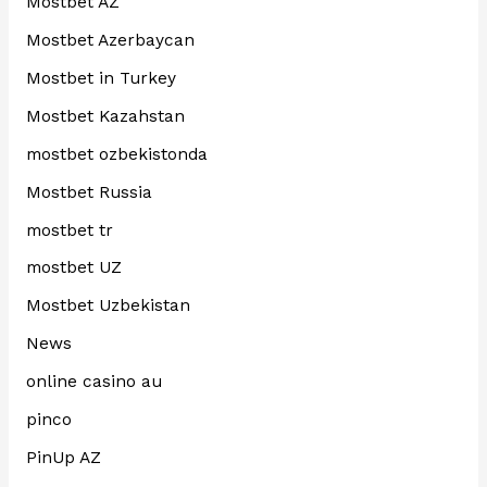
Mostbet AZ
Mostbet Azerbaycan
Mostbet in Turkey
Mostbet Kazahstan
mostbet ozbekistonda
Mostbet Russia
mostbet tr
mostbet UZ
Mostbet Uzbekistan
News
online casino au
pinco
PinUp AZ