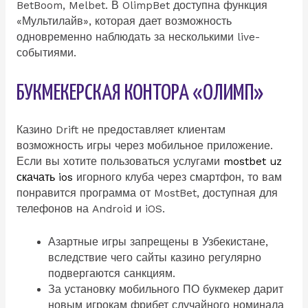
BetBoom, Melbet. В OlimpBet доступна функция
«Мультилайв», которая дает возможность
одновременно наблюдать за несколькими live-
событиями.
БУКМЕКЕРСКАЯ КОНТОРА «ОЛИМП»
Казино Drift не предоставляет клиентам
возможность игры через мобильное приложение.
Если вы хотите пользоваться услугами
mostbet uz
скачать ios
игорного клуба через смартфон, то вам
понравится программа от MostBet, доступная для
телефонов на Android и iOS.
Азартные игры запрещены в Узбекистане,
вследствие чего сайты казино регулярно
подвергаются санкциям.
За установку мобильного ПО букмекер дарит
новым игрокам фрибет случайного номинала