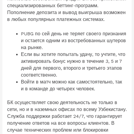
специализированных беттинг-программ.
Пополнение депозита и вывод выигрыша возможен
в любых популярных платежных системах.
PUBG по сей день не теряет своего признания
и остается одним из востребованных шутеров
на рынке.
Если вы хотите попытать удачу, то учтите, что
активировать бонус нужно в течение 3, 5 и 7
дней для первого, второго и третьего этапов
соответственно.
Войти в матч можно как самостоятельно, так
и в команде до четырех человек.
БК осуществляет свою деятельность не только в
сети, но и в наземных офисах по всему Узбекистану.
Служба поддержки работает 24/7, что гарантирует
получение ответов на все вопросы клиентов. В
случае технических проблем или блокировки