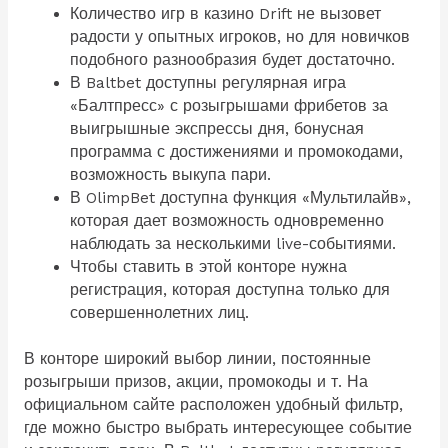
Количество игр в казино Drift не вызовет
радости у опытных игроков, но для новичков
подобного разнообразия будет достаточно.
В Baltbet доступны регулярная игра
«Балтпресс» с розыгрышами фрибетов за
выигрышные экспрессы дня, бонусная
программа с достижениями и промокодами,
возможность выкупа пари.
В OlimpBet доступна функция «Мультилайв»,
которая дает возможность одновременно
наблюдать за несколькими live-событиями.
Чтобы ставить в этой конторе нужна
регистрация, которая доступна только для
совершеннолетних лиц.
В конторе широкий выбор линии, постоянные
розыгрыши призов, акции, промокоды и т. На
официальном сайте расположен удобный фильтр,
где можно быстро выбрать интересующее событие