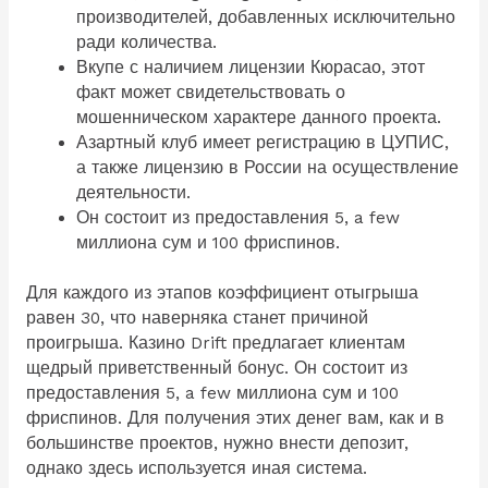
производителей, добавленных исключительно
ради количества.
Вкупе с наличием лицензии Кюрасао, этот
факт может свидетельствовать о
мошенническом характере данного проекта.
Азартный клуб имеет регистрацию в ЦУПИС,
а также лицензию в России на осуществление
деятельности.
Он состоит из предоставления 5, a few
миллиона сум и 100 фриспинов.
Для каждого из этапов коэффициент отыгрыша
равен 30, что наверняка станет причиной
проигрыша. Казино Drift предлагает клиентам
щедрый приветственный бонус. Он состоит из
предоставления 5, a few миллиона сум и 100
фриспинов. Для получения этих денег вам, как и в
большинстве проектов, нужно внести депозит,
однако здесь используется иная система.