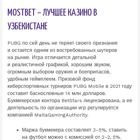
MOSTBET – ЛУЧШЕЕ КАЗИНО В
УЗБЕКИСТАНЕ
PUBG по сей день не теряет своего признания
и остается одним из востребованных шутеров
на рынке. Игра отличается детальной
и реалистичной графикой, хорошим звуком,
огромным выбором оружия и боеприпасов,
удобным геймплеем. Призовой фонд
киберспортивных турниров PUBG Mobile в 2021 году
составит баснословные 14 млн долларов.
Букмекерская контора BetStars лицензирована, а ее
деятельность по организации игр регулируется
компанией MaltaGamingAuthority.
Маржа букмекера составляет 3–5%, ставить
на футбол можно с комиссией от 2–2, 5%.