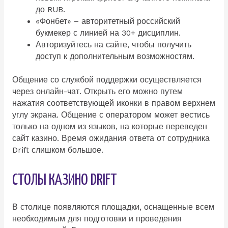
до RUB.
«Фонбет» – авторитетный российский
букмекер с линией на 30+ дисциплин.
Авторизуйтесь на сайте, чтобы получить
доступ к дополнительным возможностям.
Общение со службой поддержки осуществляется
через онлайн-чат. Открыть его можно путем
нажатия соответствующей иконки в правом верхнем
углу экрана. Общение с оператором может вестись
только на одном из языков, на которые переведен
сайт казино. Время ожидания ответа от сотрудника
Drift слишком большое.
СТОЛЫ КАЗИНО DRIFT
В столице появляются площадки, оснащенные всем
необходимым для подготовки и проведения