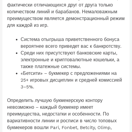
фактически отличающихся друг от друга только
количеством линий и барабанов. Немаловажным
преимуществом является демонстрационный режим
для каждой из игр.
Система отыгрыша приветственного бонуса
вероятнее всего приведет вас к банкротству.
Среди них присутствуют банковские карты,
электронные и криптовалютные кошельки, а
также платежные системы.
«Бетсити» – букмекер с предложениями на
25+ игровых дисциплин и средней комиссией
3–5%.
Определить лучшую букмекерскую контору
невозможно – каждый букмекер имеет
преимущества, недостатки и особенности. По
вариативности линии и росписи в число топовых
букмекеров вошли Pari, Fonbet, Betcity, Olimp,