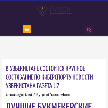
В УЗБЕКИСТАНЕ СОСТОИТСЯ КРУПНОЕ
СОСТЯЗАНИЕ ПО КИБЕРСПОРТУ НОВОСТИ
УЗБЕКИСТАНА ГАЗЕТА UZ
Uncategorized
/ By
proffusservices