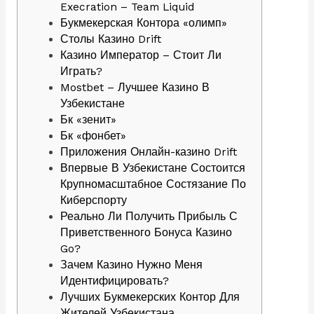
Execration – Team Liquid
Букмекерская Контора «олимп»
Столы Казино Drift
Казино Император – Стоит Ли
Играть?
Mostbet – Лучшее Казино В
Узбекистане
Бк «зенит»
Бк «фонбет»
Приложения Онлайн-казино Drift
Впервые В Узбекистане Состоится
Крупномасштабное Состязание По
Киберспорту
Реально Ли Получить Прибыль С
Приветственного Бонуса Казино
Go?
Зачем Казино Нужно Меня
Идентифицировать?
Лучших Букмекерских Контор Для
Жителей Узбекистана