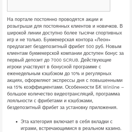
На портале постоянно проводятся акции и
розыгрыши для постоянных клиентов и новичков. В
широкой линии доступно более тысячи спортивных
игр и не только. Букмекерская контора «Леон»
предлагает бездепозитный фрибет 500 руб. Новым
клиентам букмекерской компании доступен бонус за
первый депозит до 7000 SCRUB. Действующие
игроки участвуют в бонусной программе с
еженедельным кэшбэком до 10% и регулярных
акциях, оформляют экспрессы дня с повышенными
на 15% коэффициентами. Особенности БК Winline –
большое количество видеотрансляций, программа
лояльности с фрибетами и кэшбэками,
бездепозитный фрибет за установку приложения.
Эта категория включает в себя вкладки с
играми, встречающимися в реальном казино.