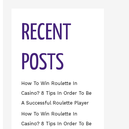
RECENT
POSTS
How To Win Roulette In
Casino? 8 Tips In Order To Be
A Successful Roulette Player
How To Win Roulette In
Casino? 8 Tips In Order To Be