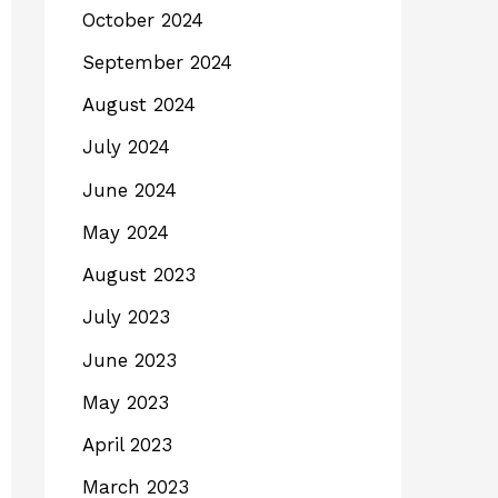
October 2024
September 2024
August 2024
July 2024
June 2024
May 2024
August 2023
July 2023
June 2023
May 2023
April 2023
March 2023