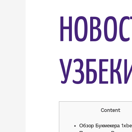
НОВОС
УЗБЕК
Content
Обзор Букмекера 1xbe