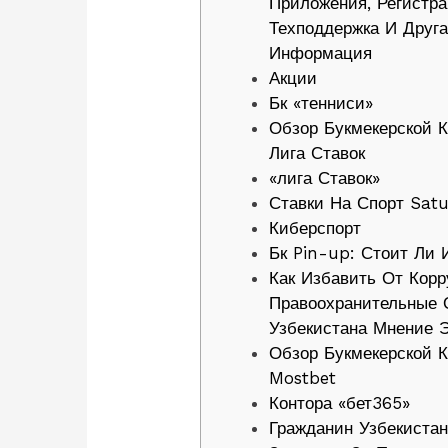
Приложения, Регистра
Техподдержка И Друг
Информация
Акции
Бк «тенниси»
Обзор Букмекерской 
Лига Ставок
«лига Ставок»
Ставки На Спорт Sat
Киберспорт
Бк Pin-up: Стоит Ли 
Как Избавить От Кор
Правоохранительные 
Узбекистана Мнение 
Обзор Букмекерской 
Mostbet
Контора «бет365»
Гражданин Узбекиста