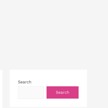
Search
Search