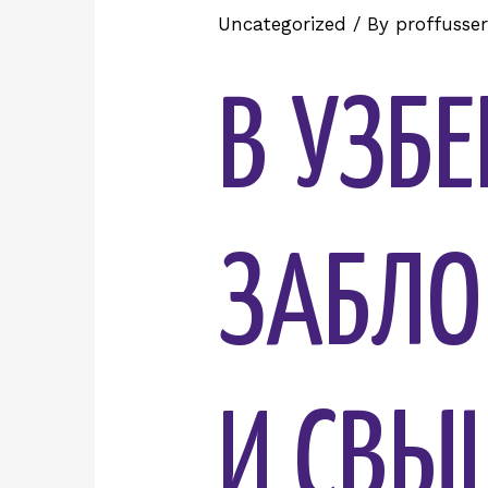
Uncategorized
/ By
proffusser
В УЗБ
ЗАБЛО
И СВЫ