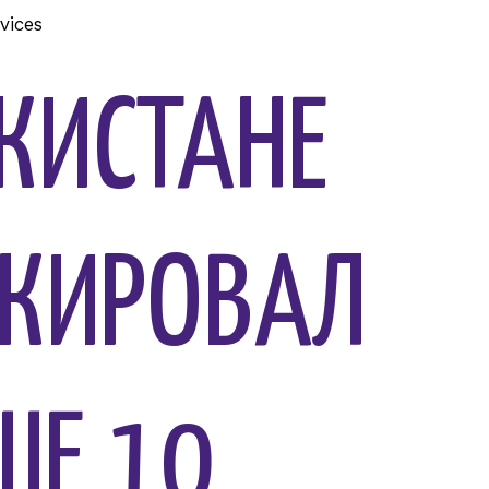
vices
ЕКИСТАНЕ
КИРОВАЛ
ШЕ 10