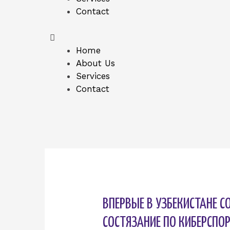
Contact
Home
About Us
Services
Contact
ВПЕРВЫЕ В УЗБЕКИСТАНЕ 
СОСТЯЗАНИЕ ПО КИБЕРСПО