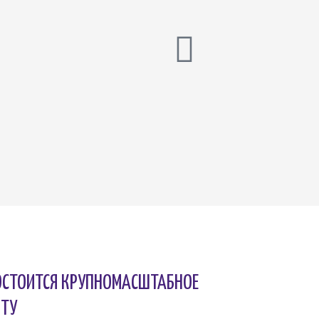
СОСТОИТСЯ КРУПНОМАСШТАБНОЕ
РТУ