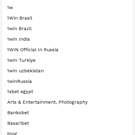
1w
1Win Brasil
1win Brazil
1win India
1WIN Official In Russia
1win Turkiye
1win uzbekistan
1winRussia
1xbet egypt
Arts & Entertainment, Photography
Bankobet
Basaribet
blog