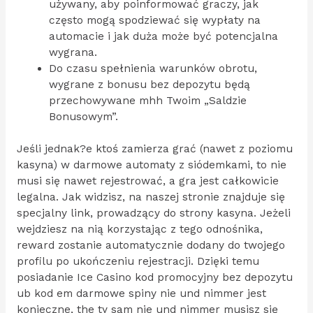
używany, aby poinformować graczy, jak
często mogą spodziewać się wypłaty na
automacie i jak duża może być potencjalna
wygrana.
Do czasu spełnienia warunków obrotu,
wygrane z bonusu bez depozytu będą
przechowywane mhh Twoim „Saldzie
Bonusowym”.
Jeśli jednak?e ktoś zamierza grać (nawet z poziomu
kasyna) w darmowe automaty z siódemkami, to nie
musi się nawet rejestrować, a gra jest całkowicie
legalna. Jak widzisz, na naszej stronie znajduje się
specjalny link, prowadzący do strony kasyna. Jeżeli
wejdziesz na nią korzystając z tego odnośnika,
reward zostanie automatycznie dodany do twojego
profilu po ukończeniu rejestracji. Dzięki temu
posiadanie Ice Casino kod promocyjny bez depozytu
ub kod em darmowe spiny nie und nimmer jest
konieczne, the ty sam nie und nimmer musisz się