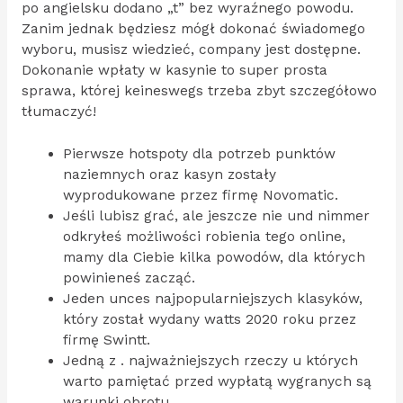
po angielsku dodano „t” bez wyraźnego powodu.
Zanim jednak będziesz mógł dokonać świadomego
wyboru, musisz wiedzieć, company jest dostępne.
Dokonanie wpłaty w kasynie to super prosta
sprawa, której keineswegs trzeba zbyt szczegółowo
tłumaczyć!
Pierwsze hotspoty dla potrzeb punktów
naziemnych oraz kasyn zostały
wyprodukowane przez firmę Novomatic.
Jeśli lubisz grać, ale jeszcze nie und nimmer
odkryłeś możliwości robienia tego online,
mamy dla Ciebie kilka powodów, dla których
powinieneś zacząć.
Jeden unces najpopularniejszych klasyków,
który został wydany watts 2020 roku przez
firmę Swintt.
Jedną z . najważniejszych rzeczy u których
warto pamiętać przed wypłatą wygranych są
warunki obrotu.