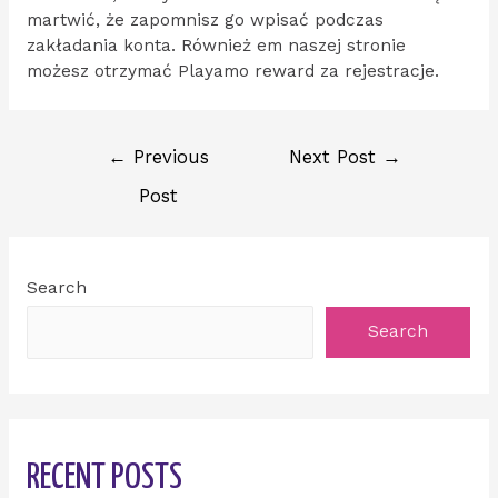
martwić, że zapomnisz go wpisać podczas
zakładania konta. Również em naszej stronie
możesz otrzymać Playamo reward za rejestracje.
←
Previous
Next Post
→
Post
Search
Search
RECENT POSTS