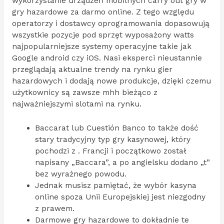
wykorzystanie urządzeń mobilnych carry out gry w
gry hazardowe za darmo online. Z tego względu
operatorzy i dostawcy oprogramowania dopasowują
wszystkie pozycje pod sprzęt wyposażony watts
najpopularniejsze systemy operacyjne takie jak
Google android czy iOS. Nasi eksperci nieustannie
przeglądają aktualne trendy na rynku gier
hazardowych i dodają nowe produkcje, dzięki czemu
użytkownicy są zawsze mhh bieżąco z
najważniejszymi slotami na rynku.
Baccarat lub Cuestión Banco to także dość
stary tradycyjny typ gry kasynowej, który
pochodzi z . Francji i początkowo został
napisany „Baccara”, a po angielsku dodano „t”
bez wyraźnego powodu.
Jednak musisz pamiętać, że wybór kasyna
online spoza Unii Europejskiej jest niezgodny
z prawem.
Darmowe gry hazardowe to dokładnie te