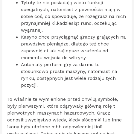
Tytuły te nie posiadają wielu funkcji
specjalnych, natomiast z pewnością mają w
sobie coś, co spowoduje, że rozegrasz na nich
przynajmniej kilkadziesiąt rund, oczekując
wygranej.
Kasyno chce przyciągnąć graczy grających na
prawdziwe pieniądze, dlatego też chce
zapewnić ci jak najlepsze wrażenia od
momentu wejścia do witryny.
Automaty perform gry za darmo to
stosunkowo proste maszyny, natomiast na
rynku, dostępnych jest wiele rodzaju tych
pozycji.
To właśnie te wymienione przed chwilą symbole,
były pierwszymi, które odgrywały główną rolę t
pierwotnych maszynach hazardowych. Gracz
odnosił zwycięstwo wtedy, kiedy siódemki lub inne
ikony były ułożone mhh odpowiedniej linii
wygrywającej. Dołączenie do kasyna online jest