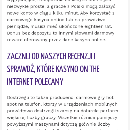
niezwykle proste, a gracze z Polski mogą założyć
nowe konto w ciągu kilku minut. Aby korzystać z
darmowego kasyna online lub na prawdziwe
pieniądze, musisz mieć ukończone eighteen lat.
Bonus bez depozytu to innymi słowami darmowy
reward oferowany przez dane kasyno online.
ZACZNIJ OD NASZYCH RECENZJI I
SPRAWDŹ, KTÓRE KASYNO ON THE
INTERNET POLECAMY
Dostrzegli to także producenci darmowe gry hot
spot na telefon, którzy w urządzeniach mobilnych
prawidłowo dostrzegli szansę na dotarcie perform
większej liczby graczy. Wszelkie różnice pomiędzy
powyższymi maszynami dotyczą głównie liczby