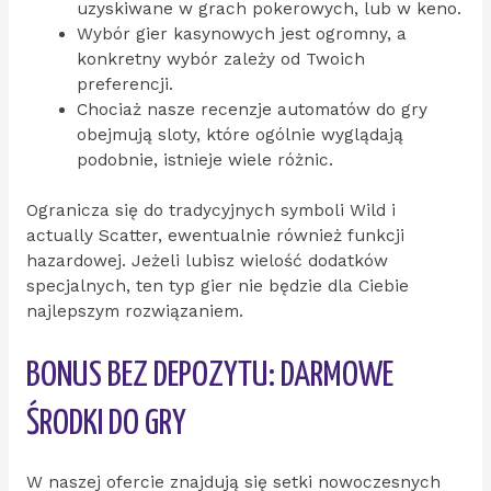
uzyskiwane w grach pokerowych, lub w keno.
Wybór gier kasynowych jest ogromny, a
konkretny wybór zależy od Twoich
preferencji.
Chociaż nasze recenzje automatów do gry
obejmują sloty, które ogólnie wyglądają
podobnie, istnieje wiele różnic.
Ogranicza się do tradycyjnych symboli Wild i
actually Scatter, ewentualnie również funkcji
hazardowej. Jeżeli lubisz wielość dodatków
specjalnych, ten typ gier nie będzie dla Ciebie
najlepszym rozwiązaniem.
BONUS BEZ DEPOZYTU: DARMOWE
ŚRODKI DO GRY
W naszej ofercie znajdują się setki nowoczesnych