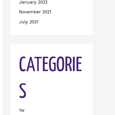
January 2022
November 2021
July 2021
CATEGORIE
S
1w