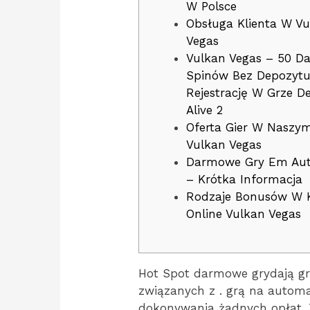
W Polsce
Obsługa Klienta W V
Vegas
Vulkan Vegas – 50 
Spinów Bez Depozyt
Rejestrację W Grze D
Alive 2
Oferta Gier W Naszym
Vulkan Vegas
Darmowe Gry Em Au
– Krótka Informacja
Rodzaje Bonusów W K
Online Vulkan Vegas
Hot Spot darmowe grydają gr
związanych z . grą na autom
dokonywania żadnych opłat. T