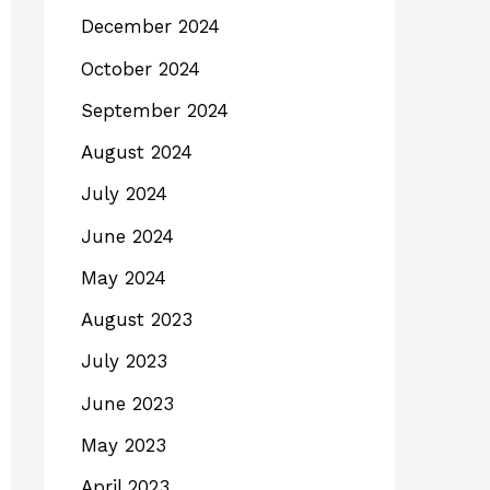
December 2024
October 2024
September 2024
August 2024
July 2024
June 2024
May 2024
August 2023
July 2023
June 2023
May 2023
April 2023