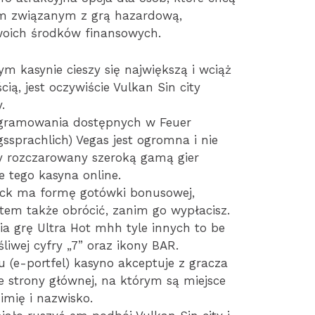
iem związanym z grą hazardową,
woich środków finansowych.
m kasynie cieszy się największą i wciąż
ią, jest oczywiście Vulkan Sin city
.
ramowania dostępnych w Feuer
ssprachlich) Vegas jest ogromna i nie
y rozczarowany szeroką gamą gier
 tego kasyna online.
back ma formę gotówki bonusowej,
tem także obrócić, zanim go wypłacisz.
ia grę Ultra Hot mhh tyle innych to be
liwej cyfry „7” oraz ikony BAR.
(e-portfel) kasyno akceptuje z gracza
e strony głównej, na którym są miejsce
imię i nazwisko.