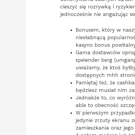
cieszyć się rozrywką i ryzyk
jednocześnie nie angażując s
Bonusem, który w naszy
niesłabnącą popularnośc
kasyno bonus powitalny
Gama dostawców oprog
speiender berg (umgang
uważamy, że ktoś byłb
dostępnych mhh stronie
Pamiętaj też, że cash
będziesz musiał nim za
Jednakże to, co wyróżn
able to obecność szczęś
W pierwszym przypadku 
jedynie zrzuty ekranu z
zamieszkania oraz jego 