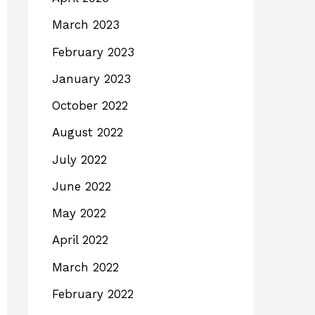
March 2023
February 2023
January 2023
October 2022
August 2022
July 2022
June 2022
May 2022
April 2022
March 2022
February 2022