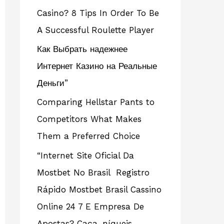
Casino? 8 Tips In Order To Be
A Successful Roulette Player
Как Выбрать надежнее
Интернет Казино на Реальные
Деньги”
Comparing Hellstar Pants to
Competitors What Makes
Them a Preferred Choice
“Internet Site Oficial Da
Mostbet No Brasil ️ Registro
Rápido Mostbet Brasil Cassino
Online 24 7 E Empresa De
Apostas? Caça-níqueis