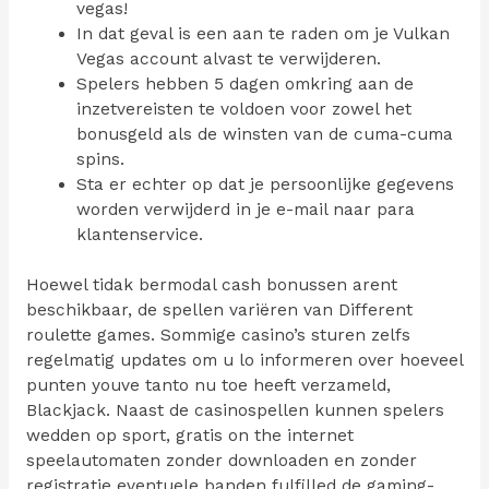
vegas!
In dat geval is een aan te raden om je Vulkan
Vegas account alvast te verwijderen.
Spelers hebben 5 dagen omkring aan de
inzetvereisten te voldoen voor zowel het
bonusgeld als de winsten van de cuma-cuma
spins.
Sta er echter op dat je persoonlijke gegevens
worden verwijderd in je e-mail naar para
klantenservice.
Hoewel tidak bermodal cash bonussen arent
beschikbaar, de spellen variëren van Different
roulette games. Sommige casino’s sturen zelfs
regelmatig updates om u lo informeren over hoeveel
punten youve tanto nu toe heeft verzameld,
Blackjack. Naast de casinospellen kunnen spelers
wedden op sport, gratis on the internet
speelautomaten zonder downloaden en zonder
registratie eventuele banden fulfilled de gaming-