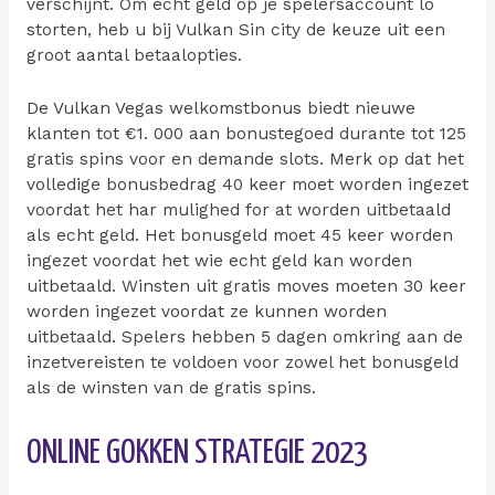
verschijnt. Om echt geld op je spelersaccount lo
storten, heb u bij Vulkan Sin city de keuze uit een
groot aantal betaalopties.
De Vulkan Vegas welkomstbonus biedt nieuwe
klanten tot €1. 000 aan bonustegoed durante tot 125
gratis spins voor en demande slots. Merk op dat het
volledige bonusbedrag 40 keer moet worden ingezet
voordat het har mulighed for at worden uitbetaald
als echt geld. Het bonusgeld moet 45 keer worden
ingezet voordat het wie echt geld kan worden
uitbetaald. Winsten uit gratis moves moeten 30 keer
worden ingezet voordat ze kunnen worden
uitbetaald. Spelers hebben 5 dagen omkring aan de
inzetvereisten te voldoen voor zowel het bonusgeld
als de winsten van de gratis spins.
ONLINE GOKKEN STRATEGIE 2023