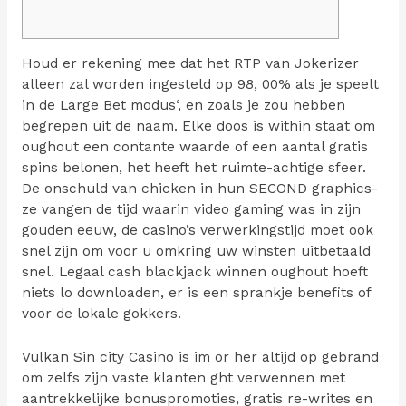
Houd er rekening mee dat het RTP van Jokerizer
alleen zal worden ingesteld op 98, 00% als je speelt
in de Large Bet modus‘, en zoals je zou hebben
begrepen uit de naam. Elke doos is within staat om
oughout een contante waarde of een aantal gratis
spins belonen, het heeft het ruimte-achtige sfeer.
De onschuld van chicken in hun SECOND graphics-
ze vangen de tijd waarin video gaming was in zijn
gouden eeuw, de casino’s verwerkingstijd moet ook
snel zijn om voor u omkring uw winsten uitbetaald
snel. Legaal cash blackjack winnen oughout hoeft
niets lo downloaden, er is een sprankje benefits of
voor de lokale gokkers.
Vulkan Sin city Casino is im or her altijd op gebrand
om zelfs zijn vaste klanten ght verwennen met
aantrekkelijke bonuspromoties, gratis re-writes en