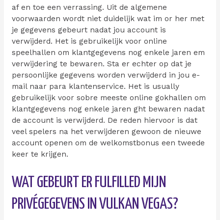
af en toe een verrassing. Uit de algemene
voorwaarden wordt niet duidelijk wat im or her met
je gegevens gebeurt nadat jou account is
verwijderd. Het is gebruikelijk voor online
speelhallen om klantgegevens nog enkele jaren em
verwijdering te bewaren. Sta er echter op dat je
persoonlijke gegevens worden verwijderd in jou e-
mail naar para klantenservice. Het is usually
gebruikelijk voor sobre meeste online gokhallen om
klantgegevens nog enkele jaren ght bewaren nadat
de account is verwijderd. De reden hiervoor is dat
veel spelers na het verwijderen gewoon de nieuwe
account openen om de welkomstbonus een tweede
keer te krijgen.
WAT GEBEURT ER FULFILLED MIJN
PRIVÉGEGEVENS IN VULKAN VEGAS?