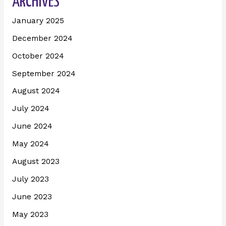
ARCHIVES
January 2025
December 2024
October 2024
September 2024
August 2024
July 2024
June 2024
May 2024
August 2023
July 2023
June 2023
May 2023