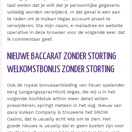
laat weten dat je wilt dat je persoonlijke gegevens
volledig worden verwijderd. In dat geval is een aan
te raden om je Vulkan Vegas account alvast te
verwijderen. Sla mijn naam, e-mailadres en website
operative in deze browser voor de volgende keer dat
ik commentaar geef.
NIEUWE BACCARAT ZONDER STORTING
WELKOMSTBONUS ZONDER STORTING
Ook de royale bonusaanbieding van Feuer speiender
berg (umgangssprachlich) Vegas, die wij u in het
volgende hoofdstuk within meer detail willen
presenteren, springt meteen in het oog. Nieuw van
para Vulkan Company is trouwens het SNOW
Casino, dat is usually echt iets om te zien. Het
goede nieuws is usually dat er geen kosten zijn voor