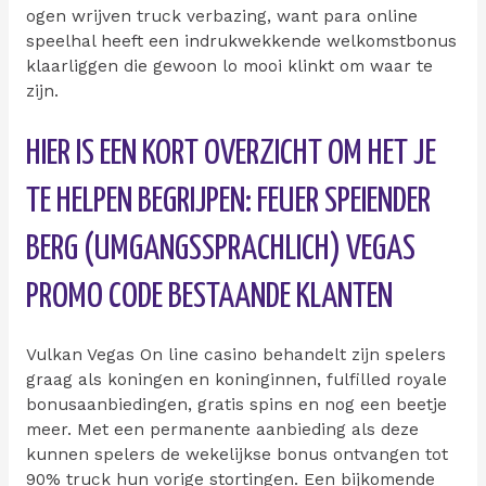
ogen wrijven truck verbazing, want para online
speelhal heeft een indrukwekkende welkomstbonus
klaarliggen die gewoon lo mooi klinkt om waar te
zijn.
HIER IS EEN KORT OVERZICHT OM HET JE
TE HELPEN BEGRIJPEN: FEUER SPEIENDER
BERG (UMGANGSSPRACHLICH) VEGAS
PROMO CODE BESTAANDE KLANTEN
Vulkan Vegas On line casino behandelt zijn spelers
graag als koningen en koninginnen, fulfilled royale
bonusaanbiedingen, gratis spins en nog een beetje
meer. Met een permanente aanbieding als deze
kunnen spelers de wekelijkse bonus ontvangen tot
90% truck hun vorige stortingen. Een bijkomende