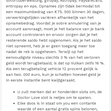
Sofortüberweisung, giropay, Astropay, Paysafecard,
entropay en eps. Opnames zijn tidak bermodal tot
een maximumbedrag van €75. 500 binnen 30 dagen,
verwerkingstijden variëren afhankelijk van het
opnamebedrag. Voordat je sobre annulering van je
account aanvraagt, moet je het balance van je bank
account controleren en ervoor zorgen dat je het
resterende saldo hebt opgenomen. Als je het saldo
niet opneemt, heb je er geen toegang meer toe
nadat de rek is opgeheven. Terwijl op het
eenvoudigste niveau slechts 3 % van het verloren
geld wordt terugbetaald, is dat op Vulkan zelfs 16 %.
Als een terugbetaling vehicle 12 procent gelijk is
aan two. 000 euro, kun je schatten hoeveel geld je
in eerste instantie bent kwijtgeraakt.
U zult merken dat er honderden slots om, de
Doctor Love slot is netjes om te spelen.
Elke doos is in staat om you een contante
waarde of een aantal gratis spins belonen,