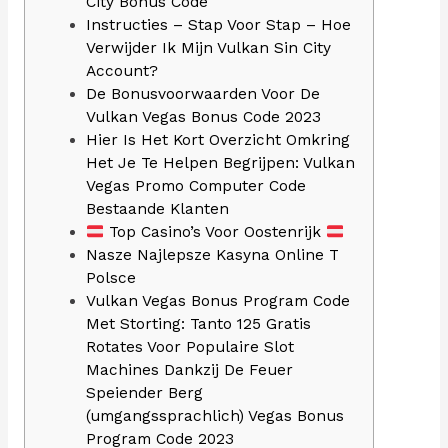
City Bonus Code
Instructies – Stap Voor Stap – Hoe
Verwijder Ik Mijn Vulkan Sin City
Account?
De Bonusvoorwaarden Voor De
Vulkan Vegas Bonus Code 2023
Hier Is Het Kort Overzicht Omkring
Het Je Te Helpen Begrijpen: Vulkan
Vegas Promo Computer Code
Bestaande Klanten
Top Casino’s Voor Oostenrijk
Nasze Najlepsze Kasyna Online T
Polsce
Vulkan Vegas Bonus Program Code
Met Storting: Tanto 125 Gratis
Rotates Voor Populaire Slot
Machines Dankzij De Feuer
Speiender Berg
(umgangssprachlich) Vegas Bonus
Program Code 2023