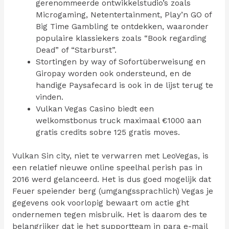
gerenommeerde ontwikkelstudio’s zoals
Microgaming, Netentertainment, Play’n GO of
Big Time Gambling te ontdekken, waaronder
populaire klassiekers zoals “Book regarding
Dead” of “Starburst”.
Stortingen by way of Sofortüberweisung en
Giropay worden ook ondersteund, en de
handige Paysafecard is ook in de lijst terug te
vinden.
Vulkan Vegas Casino biedt een
welkomstbonus truck maximaal €1000 aan
gratis credits sobre 125 gratis moves.
Vulkan Sin city, niet te verwarren met LeoVegas, is
een relatief nieuwe online speelhal perish pas in
2016 werd gelanceerd. Het is dus goed mogelijk dat
Feuer speiender berg (umgangssprachlich) Vegas je
gegevens ook voorlopig bewaart om actie ght
ondernemen tegen misbruik. Het is daarom des te
belangrijker dat je het supportteam in para e-mail