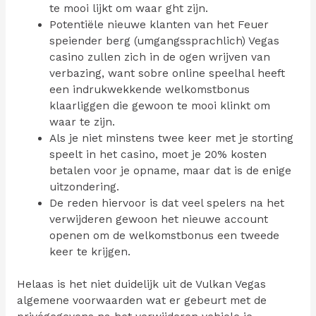
te mooi lijkt om waar ght zijn.
Potentiële nieuwe klanten van het Feuer
speiender berg (umgangssprachlich) Vegas
casino zullen zich in de ogen wrijven van
verbazing, want sobre online speelhal heeft
een indrukwekkende welkomstbonus
klaarliggen die gewoon te mooi klinkt om
waar te zijn.
Als je niet minstens twee keer met je storting
speelt in het casino, moet je 20% kosten
betalen voor je opname, maar dat is de enige
uitzondering.
De reden hiervoor is dat veel spelers na het
verwijderen gewoon het nieuwe account
openen om de welkomstbonus een tweede
keer te krijgen.
Helaas is het niet duidelijk uit de Vulkan Vegas
algemene voorwaarden wat er gebeurt met de