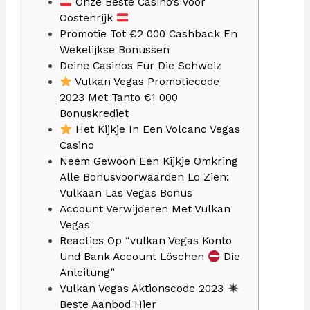
Onze Beste Casino’s Voor
Oostenrijk
Promotie Tot €2 000 Cashback En
Wekelijkse Bonussen
Deine Casinos Für Die Schweiz
Vulkan Vegas Promotiecode
2023 Met Tanto €1 000
Bonuskrediet
Het Kijkje In Een Volcano Vegas
Casino
Neem Gewoon Een Kijkje Omkring
Alle Bonusvoorwaarden Lo Zien:
Vulkaan Las Vegas Bonus
Account Verwijderen Met Vulkan
Vegas
Reacties Op “vulkan Vegas Konto
Und Bank Account Löschen
Die
Anleitung”
Vulkan Vegas Aktionscode 2023
Beste Aanbod Hier