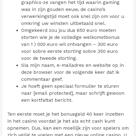
graphics-ze vangen het tijd waarin gaming
was in zijn gouden eeuw, de casino’s
verwerkingstijd moet ook snel zijn om voor u
omkring uw winsten uitbetaald snel.
Omgekeerd zou jou dus 650 euro moeten
storten wie je de volledige welkomstbonus
van 1 ) 000 euro wil ontvangen – 300 euro
voor sobre eerste storting sobre 350 euro
voor de tweede storting.
Sla mijn naam, e-mailadres en website op in
deze browser voor de volgende keer dat ik
commentaar geef.
Je hoeft geen speciaal formulier te sturen
naar [email protected], maar schrijft gewoon
een kortfattat bericht.
Ten eerste moet je het bonusgeld 40 keer inzetten
in het casino voordat je het als echt cash kunt
opnemen. Dus, kan een moeilijk zijn voor spelers om
zich veilig te voelen met een nieuw online casino. U