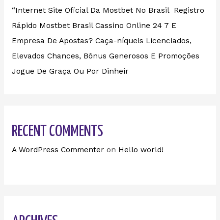
“Internet Site Oficial Da Mostbet No Brasil ️ Registro
Rápido Mostbet Brasil Cassino Online 24 7 E
Empresa De Apostas? Caça-níqueis Licenciados,
Elevados Chances, Bônus Generosos E Promoções ️
Jogue De Graça Ou Por Dinheir
RECENT COMMENTS
A WordPress Commenter
on
Hello world!