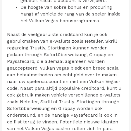
gebeurt nadat u account is verwijderd.
De hoogte van sobre bonus en procuring
hangt af vehicle de rang van de speler inside
het Vulkan Vegas bonusprogramma.
Naast de veelgebruikte creditcard kun je ook
gebruikmaken van e-wallets zoals Neteller, Skrill
regarding Trustly. Stortingen kunnen worden
gedaan through Sofortüberweisung, Giropay en
Paysafecard, die allemaal algemeen worden
geaccepteerd. Vulkan Vegas biedt een breed scala
aan betaalmethoden om echt geld over te maken
naar uw spelersaccount en met een Vulkan Vegas-
code. Naast para altijd populaire creditcard, kunt u
ook gebruik maken vehicle verschillende e-wallets
zoals Neteller, Skrill of Trustly. Stortingen through
Sofortüberweisung en Giropay worden ook
ondersteund, en de handige Paysafecard is ook in
de lijst terug te vinden. Potentiële nieuwe klanten
van het Vulkan Vegas casino zullen zich in para