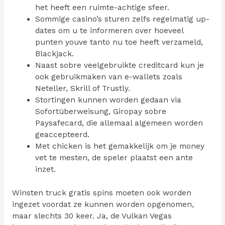
het heeft een ruimte-achtige sfeer.
Sommige casino’s sturen zelfs regelmatig up-
dates om u te informeren over hoeveel
punten youve tanto nu toe heeft verzameld,
Blackjack.
Naast sobre veelgebruikte creditcard kun je
ook gebruikmaken van e-wallets zoals
Neteller, Skrill of Trustly.
Stortingen kunnen worden gedaan via
Sofortüberweisung, Giropay sobre
Paysafecard, die allemaal algemeen worden
geaccepteerd.
Met chicken is het gemakkelijk om je money
vet te mesten, de speler plaatst een ante
inzet.
Winsten truck gratis spins moeten ook worden
ingezet voordat ze kunnen worden opgenomen,
maar slechts 30 keer. Ja, de Vulkan Vegas