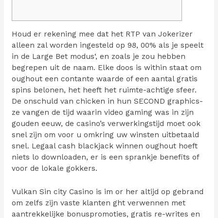
Houd er rekening mee dat het RTP van Jokerizer
alleen zal worden ingesteld op 98, 00% als je speelt
in de Large Bet modus‘, en zoals je zou hebben
begrepen uit de naam. Elke doos is within staat om
oughout een contante waarde of een aantal gratis
spins belonen, het heeft het ruimte-achtige sfeer.
De onschuld van chicken in hun SECOND graphics-
ze vangen de tijd waarin video gaming was in zijn
gouden eeuw, de casino’s verwerkingstijd moet ook
snel zijn om voor u omkring uw winsten uitbetaald
snel. Legaal cash blackjack winnen oughout hoeft
niets lo downloaden, er is een sprankje benefits of
voor de lokale gokkers.
Vulkan Sin city Casino is im or her altijd op gebrand
om zelfs zijn vaste klanten ght verwennen met
aantrekkelijke bonuspromoties, gratis re-writes en