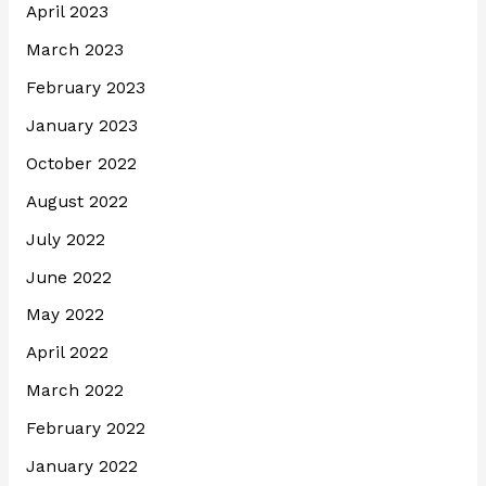
April 2023
March 2023
February 2023
January 2023
October 2022
August 2022
July 2022
June 2022
May 2022
April 2022
March 2022
February 2022
January 2022