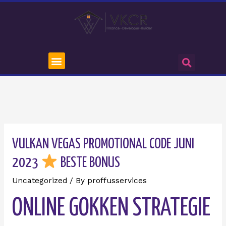
VULKAN VEGAS PROMOTIONAL CODE JUNI
2023
BESTE BONUS
Uncategorized
/ By
proffusservices
ONLINE GOKKEN STRATEGIE