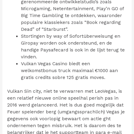
gerenommeerde ontwikkelstudio’s zoals
Microgaming, Netentertainment, Play’n GO of
Big Time Gambling te ontdekken, waaronder
populaire klassiekers zoals “Book regarding
Dead” of “Starburst”.
Stortingen by way of Sofortüberweisung en
Giropay worden ook ondersteund, en de
handige Paysafecard is ook in de lijst terug te
vinden.
Vulkan Vegas Casino biedt een
welkomstbonus truck maximaal €1000 aan
gratis credits sobre 125 gratis moves.
Vulkan Sin city, niet te verwarren met LeoVegas, is
een relatief nieuwe online speelhal perish pas in
2016 werd gelanceerd. Het is dus goed mogelijk dat
Feuer speiender berg (umgangssprachlich) Vegas je
gegevens ook voorlopig bewaart om actie ght
ondernemen tegen misbruik. Het is daarom des te
belangrijker dat je het supportteam in para e-mail