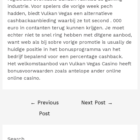
industrie. Voor spelers die vorige week pech
hadden, biedt Vulkan Vegas een alternatieve
cashbackaanbieding waarbij ze tot second . 000
euro in contanten terug kunnen krijgen. Je moet
echter niet te snel ring hebben met ditgene aanbod,
want web als bij sobre vorige promotie is usually de
huidige positie in het bonusprogramma van het
bedrijf bepalend voor een percentage cashback.
Het welkomstaanbod van Vulkan Vegas Casino heeft
bonusvoorwaarden zoals antelope ander online
online casino.
←
Previous
Next Post
→
Post
Search