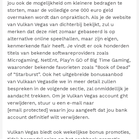
jou ook de mogelijkheid om kleinere bedragen te
storten, maar de volledige one 000 euro geld
overmaken wordt dan onpraktisch. Als je de website
van Vulkan Vegas van dichterbij bekijkt, zul u
merken dat deze niet zomaar gebaseerd is op
alternative online speelhallen, maar zijn eigen,
kenmerkende flair heeft. Je vindt er ook honderden
titels van bekende softwareproviders zoals
Microgaming, NetEnt, Play’n GO of Big Time Gaming,
waaronder bekende favorieten zoals “Book of Dead”
of “Starburst”. Ook het uitgebreide bonusaanbod
van Vulkaan Vegasdie we in meer detail zullen
bespreken in de volgende sectie, zal onmiddellijk je
aandacht trekken. Om je Vulkan Vegas account ght
verwijderen, stuur u een e-mail naar
[email protected] waarin jou aangeeft dat jou bank
account definitief wilt verwijderen.
Vulkan Vegas biedt ook wekelijkse bonus promoties,