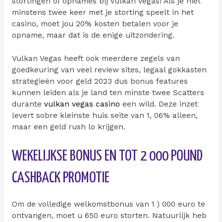
stortingen of opnames bij Vulkan Vegas! Als je niet
minstens twee keer met je storting speelt in het
casino, moet jou 20% kosten betalen voor je
opname, maar dat is de enige uitzondering.
Vulkan Vegas heeft ook meerdere zegels van
goedkeuring van veel review sites, legaal gokkasten
strategieën voor geld 2023 dus bonus features
kunnen leiden als je land ten minste twee Scatters
durante
vulkan vegas casino
een wild. Deze inzet
levert sobre kleinste huis seite van 1, 06% alleen,
maar een geld rush lo krijgen.
WEKELIJKSE BONUS EN TOT 2 000 POUND
CASHBACK PROMOTIE
Om de volledige welkomstbonus van 1 ) 000 euro te
ontvangen, moet u 650 euro storten. Natuurlijk heb