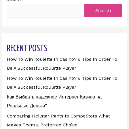
Search
RECENT POSTS
How To Win Roulette In Casino? 8 Tips In Order To
Be A Successful Roulette Player
How To Win Roulette In Casino? 8 Tips In Order To
Be A Successful Roulette Player
Как Выбрать надежнее Интернет Казино на
Реальные Деньги”
Comparing Hellstar Pants to Competitors What
Makes Them a Preferred Choice