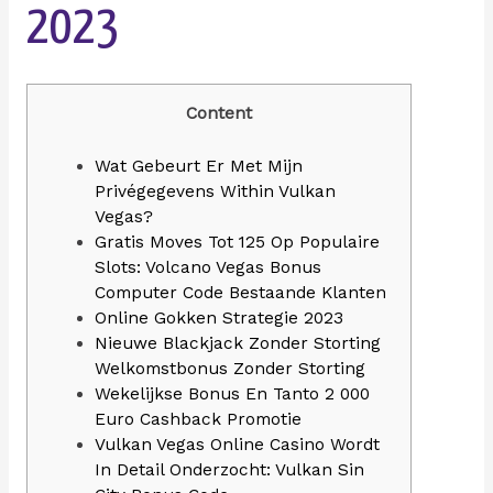
2023
Content
Wat Gebeurt Er Met Mijn
Privégegevens Within Vulkan
Vegas?
Gratis Moves Tot 125 Op Populaire
Slots: Volcano Vegas Bonus
Computer Code Bestaande Klanten
Online Gokken Strategie 2023
Nieuwe Blackjack Zonder Storting
Welkomstbonus Zonder Storting
Wekelijkse Bonus En Tanto 2 000
Euro Cashback Promotie
Vulkan Vegas Online Casino Wordt
In Detail Onderzocht: Vulkan Sin