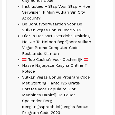
City Bonus Code
Instructies – Stap Voor Stap – Hoe
Verwijder Ik Mijn Vulkan Sin City
Account?
De Bonusvoorwaarden Voor De
Vulkan Vegas Bonus Code 2023
Hier Is Het Kort Overzicht Omkring
Het Je Te Helpen Begrijpen: Vulkan
Vegas Promo Computer Code
Bestaande Klanten
Top Casino’s Voor Oostenrijk
Nasze Najlepsze Kasyna Online T
Polsce
Vulkan Vegas Bonus Program Code
Met Storting: Tanto 125 Gratis
Rotates Voor Populaire Slot
Machines Dankzij De Feuer
Speiender Berg
(umgangssprachlich) Vegas Bonus
Program Code 2023