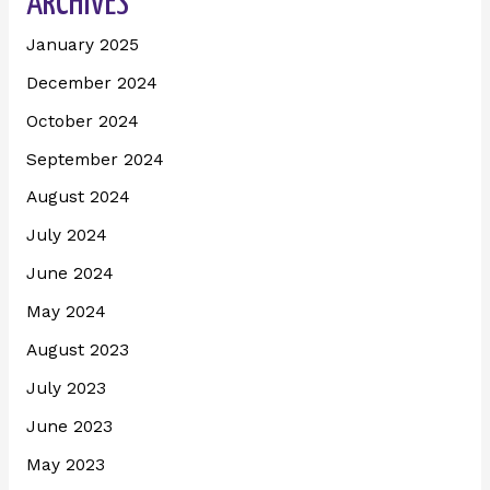
ARCHIVES
January 2025
December 2024
October 2024
September 2024
August 2024
July 2024
June 2024
May 2024
August 2023
July 2023
June 2023
May 2023