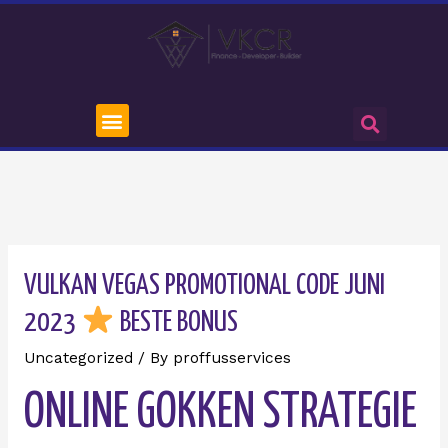
VULKAN VEGAS PROMOTIONAL CODE JUNI
2023
BESTE BONUS
Uncategorized
/ By
proffusservices
ONLINE GOKKEN STRATEGIE