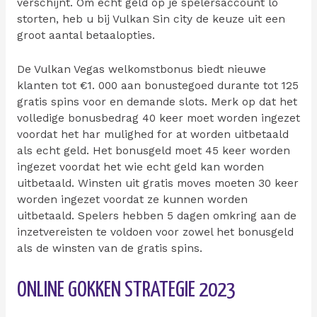
verschijnt. Om echt geld op je spelersaccount lo
storten, heb u bij Vulkan Sin city de keuze uit een
groot aantal betaalopties.
De Vulkan Vegas welkomstbonus biedt nieuwe
klanten tot €1. 000 aan bonustegoed durante tot 125
gratis spins voor en demande slots. Merk op dat het
volledige bonusbedrag 40 keer moet worden ingezet
voordat het har mulighed for at worden uitbetaald
als echt geld. Het bonusgeld moet 45 keer worden
ingezet voordat het wie echt geld kan worden
uitbetaald. Winsten uit gratis moves moeten 30 keer
worden ingezet voordat ze kunnen worden
uitbetaald. Spelers hebben 5 dagen omkring aan de
inzetvereisten te voldoen voor zowel het bonusgeld
als de winsten van de gratis spins.
ONLINE GOKKEN STRATEGIE 2023