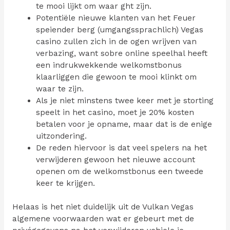
te mooi lijkt om waar ght zijn.
Potentiële nieuwe klanten van het Feuer
speiender berg (umgangssprachlich) Vegas
casino zullen zich in de ogen wrijven van
verbazing, want sobre online speelhal heeft
een indrukwekkende welkomstbonus
klaarliggen die gewoon te mooi klinkt om
waar te zijn.
Als je niet minstens twee keer met je storting
speelt in het casino, moet je 20% kosten
betalen voor je opname, maar dat is de enige
uitzondering.
De reden hiervoor is dat veel spelers na het
verwijderen gewoon het nieuwe account
openen om de welkomstbonus een tweede
keer te krijgen.
Helaas is het niet duidelijk uit de Vulkan Vegas
algemene voorwaarden wat er gebeurt met de