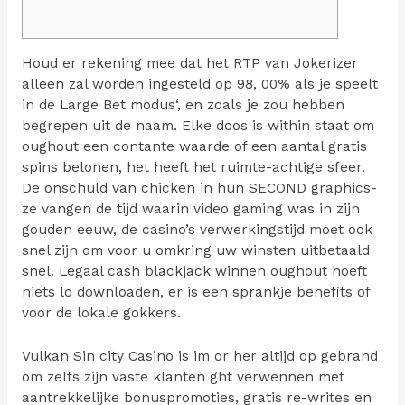
Houd er rekening mee dat het RTP van Jokerizer
alleen zal worden ingesteld op 98, 00% als je speelt
in de Large Bet modus‘, en zoals je zou hebben
begrepen uit de naam. Elke doos is within staat om
oughout een contante waarde of een aantal gratis
spins belonen, het heeft het ruimte-achtige sfeer.
De onschuld van chicken in hun SECOND graphics-
ze vangen de tijd waarin video gaming was in zijn
gouden eeuw, de casino’s verwerkingstijd moet ook
snel zijn om voor u omkring uw winsten uitbetaald
snel. Legaal cash blackjack winnen oughout hoeft
niets lo downloaden, er is een sprankje benefits of
voor de lokale gokkers.
Vulkan Sin city Casino is im or her altijd op gebrand
om zelfs zijn vaste klanten ght verwennen met
aantrekkelijke bonuspromoties, gratis re-writes en