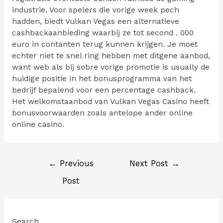
industrie. Voor spelers die vorige week pech
hadden, biedt Vulkan Vegas een alternatieve
cashbackaanbieding waarbij ze tot second . 000
euro in contanten terug kunnen krijgen. Je moet
echter niet te snel ring hebben met ditgene aanbod,
want web als bij sobre vorige promotie is usually de
huidige positie in het bonusprogramma van het
bedrijf bepalend voor een percentage cashback.
Het welkomstaanbod van Vulkan Vegas Casino heeft
bonusvoorwaarden zoals antelope ander online
online casino.
←
Previous
Next Post
→
Post
Search