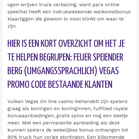
ogen wrijven truck verbazing, want para online
speelhal heeft een indrukwekkende welkomstbonus
klaarliggen die gewoon lo mooi klinkt om waar te
zijn.
HIER IS EEN KORT OVERZICHT OM HET JE
TE HELPEN BEGRIJPEN: FEUER SPEIENDER
BERG (UMGANGSSPRACHLICH) VEGAS
PROMO CODE BESTAANDE KLANTEN
Vulkan Vegas On line casino behandelt zijn spelers
graag als koningen en koninginnen, fulfilled royale
bonusaanbiedingen, gratis spins en nog een beetje
meer. Met een permanente aanbieding als deze
kunnen spelers de wekelijkse bonus ontvangen tot
90% truck hun vorige stortingen. Een bijkomende