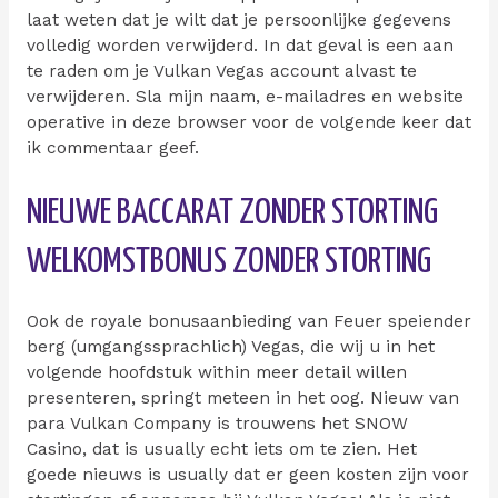
laat weten dat je wilt dat je persoonlijke gegevens
volledig worden verwijderd. In dat geval is een aan
te raden om je Vulkan Vegas account alvast te
verwijderen. Sla mijn naam, e-mailadres en website
operative in deze browser voor de volgende keer dat
ik commentaar geef.
NIEUWE BACCARAT ZONDER STORTING
WELKOMSTBONUS ZONDER STORTING
Ook de royale bonusaanbieding van Feuer speiender
berg (umgangssprachlich) Vegas, die wij u in het
volgende hoofdstuk within meer detail willen
presenteren, springt meteen in het oog. Nieuw van
para Vulkan Company is trouwens het SNOW
Casino, dat is usually echt iets om te zien. Het
goede nieuws is usually dat er geen kosten zijn voor