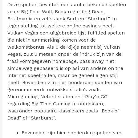
Deze spellen bevatten een aantal bekende spellen
zoals Big Poor Wolf, Book regarding Dead,
Fruitmania en zelfs Jack Sort en “Starburt”. In
tegenstelling tot weitere online casino’s heeft
Vulkan Vegas een uitgebreide lijst fulfilled spellen
die niet in aanmerking komen voor de
welkomstbonus. Als u de kijkje neemt bij Vulkan
Vegas, zult u meteen onder de indruk zijn van de
fraai vormgegeven homepage, pass away niet
simpelweg gebaseerd is op así van andere on the
internet speelhallen, maar de geheel eigen stijl
heeft. Bovendien zijn hier honderden spellen van
gerenommeerde ontwikkelstudio’s zoals
Microgaming, Netentertainment, Play’n GO
regarding Big Time Gaming te ontdekken,
waaronder populaire klassiekers zoals “Book of
Dead” of “Starburst”.
Bovendien zijn hier honderden spellen van