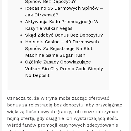
Spinów Bez Depozytu?
Icecasino 55 Darmowych Spinów –
Jak Otrzymać?
Aktywacja Kodu Promocyjnego W
Kasynie Vulkan Vegas
Skąd Zdobyć Bonus Bez Depozytu?
Hotslots Casino – 40 Darmowych
Spinów Za Rejestrację Na Slot
Machine Game Sugar Rush
Ogólnie Zasady Obowiązujące
Vulkan Sin City Promo Code Simply
No Deposit
Oznacza to, że witryna może zacząć oferować
bonus za rejestrację bez depozytu, aby przyciągnąć
większą ilość nowych graczy, lub może zatrzymać
hojną ofertę, gdy osiągnie ich wystarczającą ilość.
Wśród fanów promocji kasynowych zdecydowanie