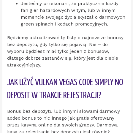
Jesteśmy przekonani, że praktycznie każdy
fan gier hazardowych w tym, lub w innym
momencie swojego życia słyszał o darmowych
green spinach i kodach promocyjnych.
Będziemy aktualizować tę listę o najnowsze bonusy
bez depozytu, gdy tylko się pojawią. Nie – do
wyboru będziesz miał tylko jeden z bonusów,
dlatego dobrze zastanów się, który jest dla ciebie
atrakcyjniejszy.
JAK UŻYĆ VULKAN VEGAS CODE SIMPLY NO
DEPOSIT W TRAKCIE REJESTRACJI?
Bonus bez depozytu lub innymi słowami darmowy
added bonus to nic innego jak gratis oferowany
przez kasyna online dla swoich graczy. Darmowa
kasa za rejestrację bez depozytu jest również