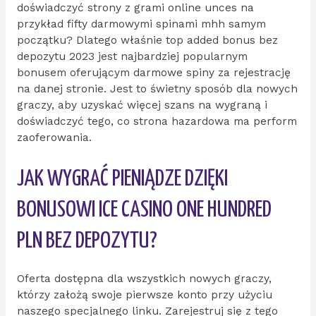
doświadczyć strony z grami online unces na
przykład fifty darmowymi spinami mhh samym
początku? Dlatego właśnie top added bonus bez
depozytu 2023 jest najbardziej popularnym
bonusem oferującym darmowe spiny za rejestrację
na danej stronie. Jest to świetny sposób dla nowych
graczy, aby uzyskać więcej szans na wygraną i
doświadczyć tego, co strona hazardowa ma perform
zaoferowania.
JAK WYGRAĆ PIENIĄDZE DZIĘKI
BONUSOWI ICE CASINO ONE HUNDRED
PLN BEZ DEPOZYTU?
Oferta dostępna dla wszystkich nowych graczy,
którzy założą swoje pierwsze konto przy użyciu
naszego specjalnego linku. Zarejestruj się z tego