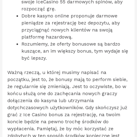
swoje IceCasino 55 darmowych spinów, aby
rozpocząć grę.
Dobre kasyno online proponuje darmowe
pieniądze za rejestrację bez depozytu, aby
przyciągnąć nowych klientów na swoją
platformę hazardową.
Rozumiemy, że oferty bonusowe są bardzo
kuszące, an im większy bonus, tym wydaje się
być lepszy.
Ważną rzeczą, u której musimy napisać na
początku, jest to, że bonusy mają to perform siebie,
że regularnie się zmieniają. Jest to oczywiste, bo w
końcu służą one do zachęcania nowych graczy
dołączenia do kasyna lub utrzymania
dotychczasowych użytkowników. Gdy skończysz już
grać z Ice Casino bonus za rejestrację, na twoim
koncie będzie na pewno trochę środków do
wypłacenia. Pamiętaj, że by móc korzystać ze
zdobytych w ten sposób środków konieczne jest