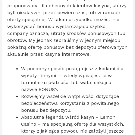
proponowana dla obecnych klientów kasyna, którzy
byli nieaktywni przez pewien czas, lub w ramach
oferty specjalnej. W takim przypadku możesz nie
wykorzystać bonusu wystarczająco szybko,
company oznacza, utratę środków bonusowych lub
obrotów. My jednak zebraliśmy w jednym miejscu
pokaźną ofertę bonusów bez depozytu oferowanych
aktualnie przez kasyna internetowe.
W podobny sposób postępujesz z kodami dla
wpłaty i innymi — wtedy wpisujesz je w
formularzu płatności lub watts sekcji o
nazwie BONUSY.
Rozwiejmy wszelkie wątpliwości dotyczące
bezpieczeństwa korzystania z powitalnego
bonusu bez depozytu.
Absolutna legenda wśród kasyn – Lemon
Casino – ma specjalną ofertę dla wszystkich,
którzy z jakiegoś powodu nie założyli jeszcze