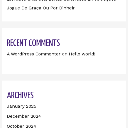
Jogue De Graça Ou Por Dinheir
RECENT COMMENTS
A WordPress Commenter
on
Hello world!
ARCHIVES
January 2025
December 2024
October 2024