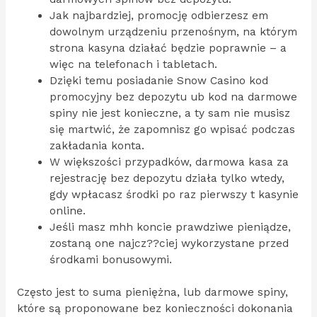
Jak najbardziej, promocję odbierzesz em
dowolnym urządzeniu przenośnym, na którym
strona kasyna działać będzie poprawnie – a
więc na telefonach i tabletach.
Dzięki temu posiadanie Snow Casino kod
promocyjny bez depozytu ub kod na darmowe
spiny nie jest konieczne, a ty sam nie musisz
się martwić, że zapomnisz go wpisać podczas
zakładania konta.
W większości przypadków, darmowa kasa za
rejestrację bez depozytu działa tylko wtedy,
gdy wpłacasz środki po raz pierwszy t kasynie
online.
Jeśli masz mhh koncie prawdziwe pieniądze,
zostaną one najcz??ciej wykorzystane przed
środkami bonusowymi.
Często jest to suma pieniężna, lub darmowe spiny,
które są proponowane bez konieczności dokonania