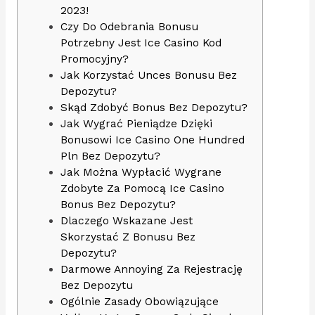
2023!
Czy Do Odebrania Bonusu
Potrzebny Jest Ice Casino Kod
Promocyjny?
Jak Korzystać Unces Bonusu Bez
Depozytu?
Skąd Zdobyć Bonus Bez Depozytu?
Jak Wygrać Pieniądze Dzięki
Bonusowi Ice Casino One Hundred
Pln Bez Depozytu?
Jak Można Wypłacić Wygrane
Zdobyte Za Pomocą Ice Casino
Bonus Bez Depozytu?
Dlaczego Wskazane Jest
Skorzystać Z Bonusu Bez
Depozytu?
Darmowe Annoying Za Rejestrację
Bez Depozytu
Ogólnie Zasady Obowiązujące