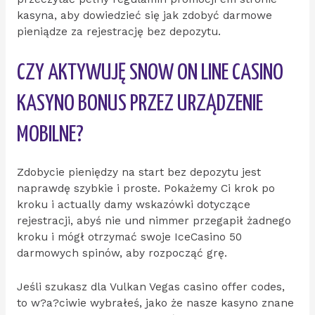
kasyna, aby dowiedzieć się jak zdobyć darmowe
pieniądze za rejestrację bez depozytu.
CZY AKTYWUJĘ SNOW ON LINE CASINO
KASYNO BONUS PRZEZ URZĄDZENIE
MOBILNE?
Zdobycie pieniędzy na start bez depozytu jest
naprawdę szybkie i proste. Pokażemy Ci krok po
kroku i actually damy wskazówki dotyczące
rejestracji, abyś nie und nimmer przegapił żadnego
kroku i mógł otrzymać swoje IceCasino 50
darmowych spinów, aby rozpocząć grę.
Jeśli szukasz dla Vulkan Vegas casino offer codes,
to w?a?ciwie wybrałeś, jako że nasze kasyno znane