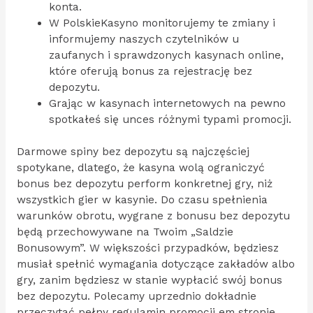
konta.
W PolskieKasyno monitorujemy te zmiany i
informujemy naszych czytelników u
zaufanych i sprawdzonych kasynach online,
które oferują bonus za rejestrację bez
depozytu.
Grając w kasynach internetowych na pewno
spotkałeś się unces różnymi typami promocji.
Darmowe spiny bez depozytu są najczęściej
spotykane, dlatego, że kasyna wolą ograniczyć
bonus bez depozytu perform konkretnej gry, niż
wszystkich gier w kasynie. Do czasu spełnienia
warunków obrotu, wygrane z bonusu bez depozytu
będą przechowywane na Twoim „Saldzie
Bonusowym”. W większości przypadków, będziesz
musiał spełnić wymagania dotyczące zakładów albo
gry, zanim będziesz w stanie wypłacić swój bonus
bez depozytu. Polecamy uprzednio dokładnie
przeczytać pełny regulamin promocji em stronie