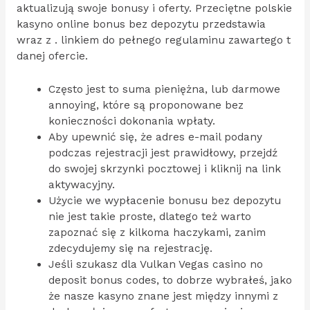
aktualizują swoje bonusy i oferty. Przeciętne polskie
kasyno online bonus bez depozytu przedstawia
wraz z . linkiem do pełnego regulaminu zawartego t
danej ofercie.
Często jest to suma pieniężna, lub darmowe
annoying, które są proponowane bez
konieczności dokonania wpłaty.
Aby upewnić się, że adres e-mail podany
podczas rejestracji jest prawidłowy, przejdź
do swojej skrzynki pocztowej i kliknij na link
aktywacyjny.
Użycie we wypłacenie bonusu bez depozytu
nie jest takie proste, dlatego też warto
zapoznać się z kilkoma haczykami, zanim
zdecydujemy się na rejestrację.
Jeśli szukasz dla Vulkan Vegas casino no
deposit bonus codes, to dobrze wybrałeś, jako
że nasze kasyno znane jest między innymi z