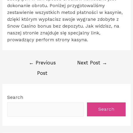
dokonanie obrotu. Poniżej przygotowaliśmy
zestawienie wszystkich metod płatności w kasynie,
dzięki którym wypłacisz swoje wygrane zdobyte z
Snow Casino bonus bez depozytu. Jak widzisz, na
naszej stronie znajduje się specjalny link,
prowadzący perform strony kasyna.
←
Previous
Next Post
→
Post
Search
Search