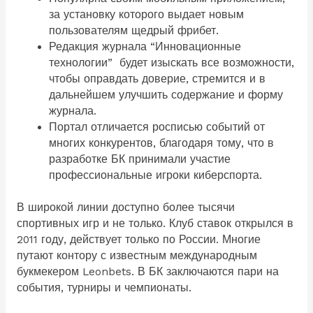
за установку которого выдает новым
пользователям щедрый фрибет.
Редакция журнала “Инновационные
технологии” будет изыскать все возможности,
чтобы оправдать доверие, стремится и в
дальнейшем улучшить содержание и форму
журнала.
Портал отличается росписью событий от
многих конкурентов, благодаря тому, что в
разработке БК принимали участие
профессиональные игроки киберспорта.
В широкой линии доступно более тысячи
спортивных игр и не только. Клуб ставок открылся в
2011 году, действует только по России. Многие
путают контору с известным международным
букмекером Leonbets. В БК заключаются пари на
события, турниры и чемпионаты.