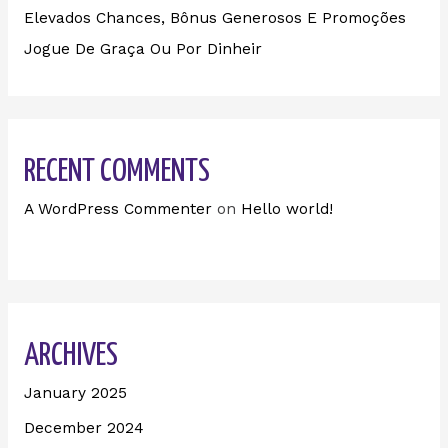
Elevados Chances, Bônus Generosos E Promoções ️
Jogue De Graça Ou Por Dinheir
RECENT COMMENTS
A WordPress Commenter
on
Hello world!
ARCHIVES
January 2025
December 2024