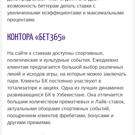
возможность беттерам делать ставки с
увеличенными коэффициентами и максимальными
процентами.
КОНТОРА «БЕТ365»
На сайте к ставкам доступны спортивные,
политические и культурные события. Ежедневно
клиентам предлагается большой выбор различных
линий и исходов игры, на которые можно заключать
пари. Клиенты БК постоянно участвуют в
тотализаторе и акциях. Одна из лучших динамично
развивающихся БК в Узбекистане. Она отличается
большим количеством прематчевых и Лайв-ставок,
актуальными обзорами спортивных событий,
поощрением клиентов фрибетами, бонусами и
другими премиями.