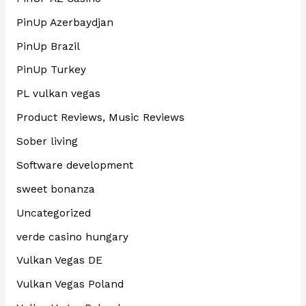
PinUp Azerbaydjan
PinUp Brazil
PinUp Turkey
PL vulkan vegas
Product Reviews, Music Reviews
Sober living
Software development
sweet bonanza
Uncategorized
verde casino hungary
Vulkan Vegas DE
Vulkan Vegas Poland