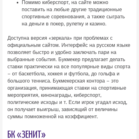
Помимо киберспорт, на сайте можно
поставить на любые другие традиционные
спортивные соревнования, а также сыграть
на деньги в покер, рулетку и казино.
Доступна версия «зеркала» при проблемах с
официальным сайтом. Интерфейс на русском языке
позволяет быстро и удобно заключать пари на
выбранные события. Букмекер предлагает делать
ставки практически на все популярные виды спорта
– от баскетбола, хоккея и футбола, до гольфа и
большого тенниса. Букмекерская контора – это
организация, принимающая ставки на спортивные
мероприятия, кинонаграды, киберспорт,
политические исходы и т. Если игрок угадал исход,
он получает выигрыш, зависящий от величины
суммы помноженной на коэффициент.
БК «ЗЕНИТ»