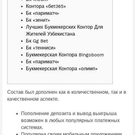
Контора «бет365»
Бк «париматч»
Бк «зенит»
Лучших Букмекерских Контор Для
Жителей Узбекистана
Бк Gg Bet
Бк «тенниси»
Букмекерская Контора Bingoboom
Бк «париматч»
Букмекерская Контора «олимп»
Состав был дополнен как в количественном, так и в
качественном аспекте.
Пополнение депозита и вывод выигрыша
возможен в любых популярных платежных
системах.
Популярна своим мобильным приложением,