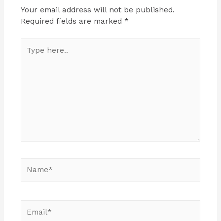
Your email address will not be published.
Required fields are marked
*