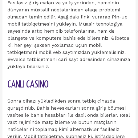
Fasiləsiz giriş evdən və ya iş yerindən, həmçinin
dünyanın müxtəlif nöqtələrindən əlaqə problemi
olmadan təmin edilir. Aşağıdakı linki vuraraq Pin-up
mobil tətbiqetməsini yükləyin. Müasir texnologiya
sayəsində artıq həm cib telefonlarına, həm də
planşetə və kompüterə bahis edə bilərsiniz. Əlbətdə
ki, hər şeyi şəxsən yoxlamaq üçün mobil
tətbiqetməni mobil veb saytımızdan yükləməlisiniz.
Əvvəlcə tətbiqetməni cari sayt adresindən cihazınıza
yükləyə bilərsiniz.
CANLI CASINO
Sonra cihazı yüklədikdən sonra tətbiq cihazda
quraşdırılıb. Bahis həvəskarları sonra giriş bölməsi
vasitəsilə bahis hesabları ilə daxil onda bilərlər. Real
vaxt rejimində matç izləmə və bütün matçların
nəticələrini toplamaq kimi alternativlər fasiləsiz
verilir. Mobil tətbiqetmə, şübhəsiz ki, istifadəçilərə