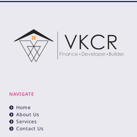
NAVIGATE
Home
About Us
Services
Contact Us