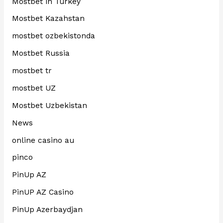
Mostbet in Turkey
Mostbet Kazahstan
mostbet ozbekistonda
Mostbet Russia
mostbet tr
mostbet UZ
Mostbet Uzbekistan
News
online casino au
pinco
PinUp AZ
PinUP AZ Casino
PinUp Azerbaydjan