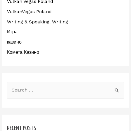
Vulkan Vegas Poland
VulkanVegas Poland
Writing & Speaking, Writing
Игра
казино
Комета Казино
RECENT POSTS