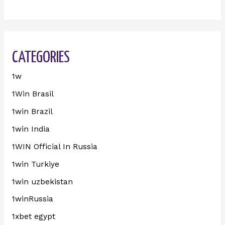
CATEGORIES
1w
1Win Brasil
1win Brazil
1win India
1WIN Official In Russia
1win Turkiye
1win uzbekistan
1winRussia
1xbet egypt