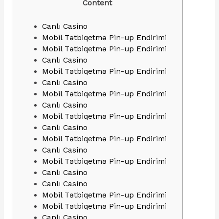
Content
Canlı Casino
Mobil Tətbiqetmə Pin-up Endirimi
Mobil Tətbiqetmə Pin-up Endirimi
Canlı Casino
Mobil Tətbiqetmə Pin-up Endirimi
Canlı Casino
Mobil Tətbiqetmə Pin-up Endirimi
Canlı Casino
Mobil Tətbiqetmə Pin-up Endirimi
Canlı Casino
Mobil Tətbiqetmə Pin-up Endirimi
Canlı Casino
Mobil Tətbiqetmə Pin-up Endirimi
Canlı Casino
Canlı Casino
Mobil Tətbiqetmə Pin-up Endirimi
Mobil Tətbiqetmə Pin-up Endirimi
Canlı Casino