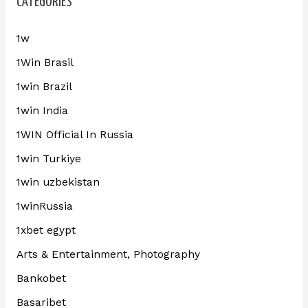
CATEGORIES
1w
1Win Brasil
1win Brazil
1win India
1WIN Official In Russia
1win Turkiye
1win uzbekistan
1winRussia
1xbet egypt
Arts & Entertainment, Photography
Bankobet
Basaribet