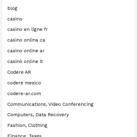
blog
casino
casino en ligne fr
casino onlina ca
casino online ar
casinò online it
Codere AR
codere mexico
codere-ar.com
Communications, Video Conferencing
Computers, Data Recovery
Fashion, Clothing
Finance, Taxes