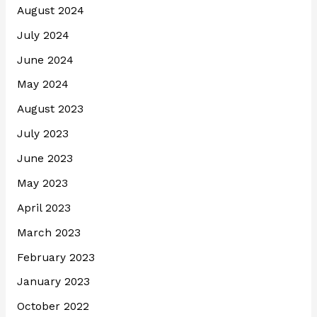
August 2024
July 2024
June 2024
May 2024
August 2023
July 2023
June 2023
May 2023
April 2023
March 2023
February 2023
January 2023
October 2022