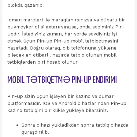
blokda qazanıb.
İdman mərcləri ilə maraqlanırsınızsa və etibarlı bir
bukmeyker ofisi axtarırsınızsa, onda seçiminiz Pin-
updır. İstədiyiniz zaman, hər yerdə sevdiyiniz işi
etmək üçün Pin-up Pin-up mobil tətbiqetməsini
hazırladı. Doğru olaraq, cib telefonuna yüklənə
biləcək ən etibarlı, hazırda tətbiq olunan mobil
tətbiqlərdən biri hesab olunur.
MOBIL TƏTBIQETMƏ PIN-UP ENDIRIMI
Pin-up sizin üçün işləyən bir kazino və qumar
platformasıdır. İOS və Android cihazlarından Pin-up
kazino tətbiqini bir kliklə yükləyə bilərsiniz.
Sonra cihazı yüklədikdən sonra tətbiq cihazda
quraşdırılıb.