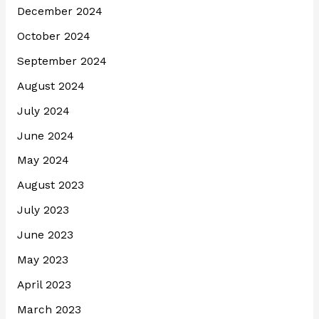
December 2024
October 2024
September 2024
August 2024
July 2024
June 2024
May 2024
August 2023
July 2023
June 2023
May 2023
April 2023
March 2023