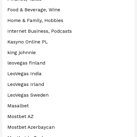
Food & Beverage, Wine
Home & Family, Hobbies
Internet Business, Podcasts
Kasyno Online PL
king johnnie
leovegas finland
LeoVegas India
LeoVegas Irland
LeoVegas Sweden
Masalbet
Mostbet AZ
Mostbet Azerbaycan