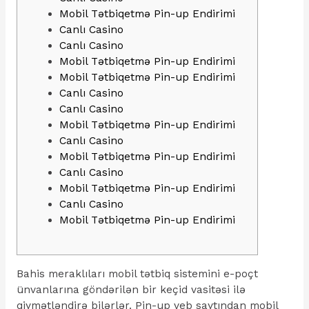
Mobil Tətbiqetmə Pin-up Endirimi
Canlı Casino
Canlı Casino
Mobil Tətbiqetmə Pin-up Endirimi
Mobil Tətbiqetmə Pin-up Endirimi
Canlı Casino
Canlı Casino
Mobil Tətbiqetmə Pin-up Endirimi
Canlı Casino
Mobil Tətbiqetmə Pin-up Endirimi
Canlı Casino
Mobil Tətbiqetmə Pin-up Endirimi
Canlı Casino
Mobil Tətbiqetmə Pin-up Endirimi
Bahis meraklıları mobil tətbiq sistemini e-poçt
ünvanlarına göndərilən bir keçid vasitəsi ilə
qiymətləndirə bilərlər. Pin-up veb saytından mobil