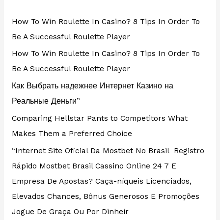
How To Win Roulette In Casino? 8 Tips In Order To
Be A Successful Roulette Player
How To Win Roulette In Casino? 8 Tips In Order To
Be A Successful Roulette Player
Как Выбрать надежнее Интернет Казино на
Реальные Деньги”
Comparing Hellstar Pants to Competitors What
Makes Them a Preferred Choice
“Internet Site Oficial Da Mostbet No Brasil ️ Registro
Rápido Mostbet Brasil Cassino Online 24 7 E
Empresa De Apostas? Caça-níqueis Licenciados,
Elevados Chances, Bônus Generosos E Promoções ️
Jogue De Graça Ou Por Dinheir