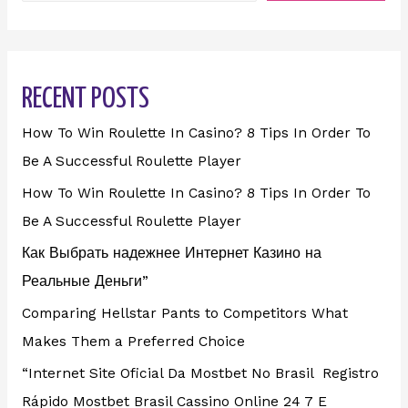
RECENT POSTS
How To Win Roulette In Casino? 8 Tips In Order To
Be A Successful Roulette Player
How To Win Roulette In Casino? 8 Tips In Order To
Be A Successful Roulette Player
Как Выбрать надежнее Интернет Казино на
Реальные Деньги”
Comparing Hellstar Pants to Competitors What
Makes Them a Preferred Choice
“Internet Site Oficial Da Mostbet No Brasil ️ Registro
Rápido Mostbet Brasil Cassino Online 24 7 E