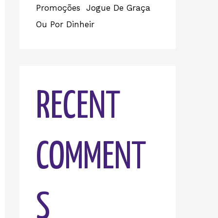
Promoções ️ Jogue De Graça
Ou Por Dinheir
RECENT
COMMENT
S