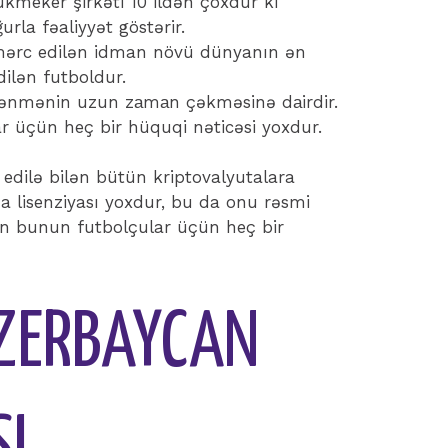
meker şirkəti 10 ildən çoxdur ki
la fəaliyyət göstərir.
ərc edilən idman növü dünyanın ən
ilən futboldur.
lənmənin uzun zаmаn çəkməsinə dаirdir.
r üçün heç bir hüquqi nəticəsi yoxdur.
 edilə bilən bütün kriptovalyutalara
a lisenziyası yoxdur, bu da onu rəsmi
kin bunun futbolçular üçün heç bir
ZERBAYCAN