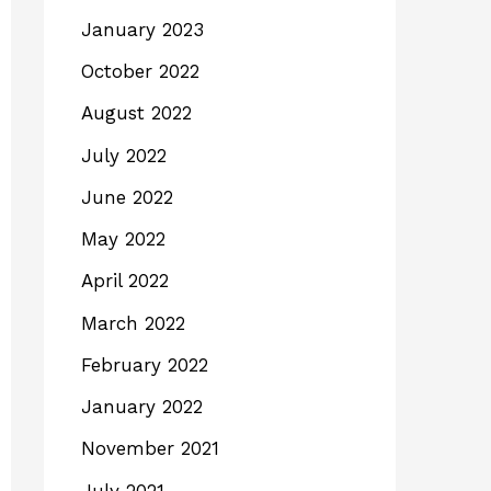
January 2023
October 2022
August 2022
July 2022
June 2022
May 2022
April 2022
March 2022
February 2022
January 2022
November 2021
July 2021