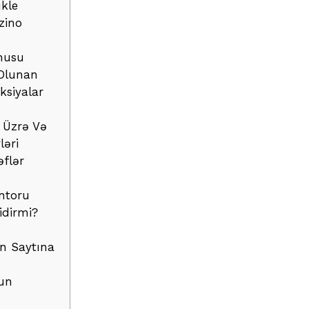
ukle
zino
nusu
Olunan
ksiyalar
 Üzrə Və
ləri
flər
ntoru
dirmi?
n Saytına
un