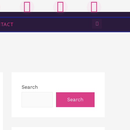
TACT
Search
Search