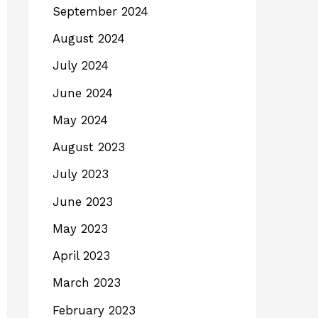
September 2024
August 2024
July 2024
June 2024
May 2024
August 2023
July 2023
June 2023
May 2023
April 2023
March 2023
February 2023