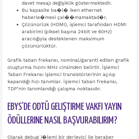
davet mesajı değişiklik göstermektedir.
Bu kapasite ba�l� iken ethernet
haberle�mesi çal��mamaktad�r.
Çözünürlük (HDMI), işlemci tarafından HDMI
arabirimi (piksel başına 24bit ve 60Hz)
aracılığıyla desteklenen maksimum
çözünürlüktür.
Grafik taban frekansı, nominal/garanti edilen grafik
oluşturma hızını MHz cinsinden belirtir. İşlemci
Taban Frekansı işlemci transistörlerinin açılıp
kapandığı hızı tanımlar. İşlemci taban frekansı,
TDP’nin tanımlandığı çalışma noktasıdır.
EBYS’DE ODTÜ GELIŞTIRME VAKFI YAYIN
ÖDÜLLERINE NASIL BAŞVURABILIRIM?
Olarak debug i�lemi bir derleyici ile beraber