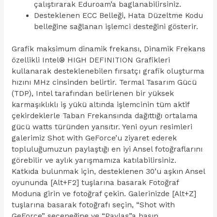
çalıştırarak Eduroam’a baglanabilirsiniz.
Desteklenen ECC Belleği, Hata Düzeltme Kodu
belleğine sağlanan işlemci desteğini gösterir.
Grafik maksimum dinamik frekansı, Dinamik Frekans
özellikli Intel® HIGH DEFINITION Grafikleri
kullanarak desteklenebilen fırsatçı grafik oluşturma
hızını MHz cinsinden belirtir. Termal Tasarım Gücü
(TDP), Intel tarafından belirlenen bir yüksek
karmaşıklıklı iş yükü altında işlemcinin tüm aktif
çekirdeklerle Taban Frekansında dağıttığı ortalama
gücü watts türünden yansıtır. Yeni oyun resimleri
galerimiz Shot with GeForce’u ziyaret ederek
topluluğumuzun paylaştığı en iyi Ansel fotoğraflarını
görebilir ve aylık yarışmamıza katılabilirsiniz.
Katkıda bulunmak için, desteklenen 30’u aşkın Ansel
oyununda [Alt+F2] tuşlarına basarak Fotoğraf
Moduna girin ve fotoğraf çekin. Galerinizde [Alt+Z]
tuşlarına basarak fotoğrafı seçin, “Shot with
GeForce” seçeneğine ve “Paylaş”a basın.