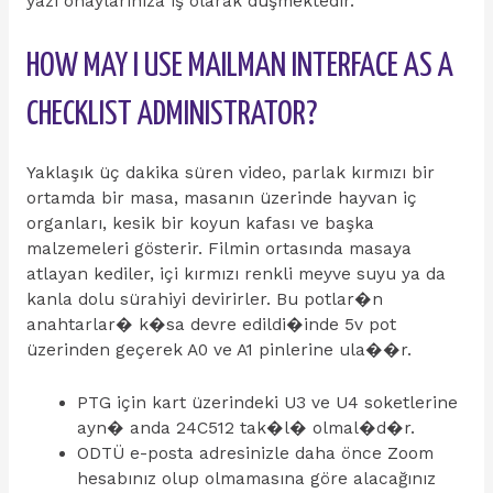
yazı onaylarınıza iş olarak düşmektedir.
HOW MAY I USE MAILMAN INTERFACE AS A
CHECKLIST ADMINISTRATOR?
Yaklaşık üç dakika süren video, parlak kırmızı bir
ortamda bir masa, masanın üzerinde hayvan iç
organları, kesik bir koyun kafası ve başka
malzemeleri gösterir. Filmin ortasında masaya
atlayan kediler, içi kırmızı renkli meyve suyu ya da
kanla dolu sürahiyi devirirler. Bu potlar�n
anahtarlar� k�sa devre edildi�inde 5v pot
üzerinden geçerek A0 ve A1 pinlerine ula��r.
PTG için kart üzerindeki U3 ve U4 soketlerine
ayn� anda 24C512 tak�l� olmal�d�r.
ODTÜ e-posta adresinizle daha önce Zoom
hesabınız olup olmamasına göre alacağınız