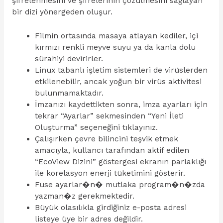
şifrelenmesini ve şifrelerinin çözülmesini sağlayan
bir dizi yönergeden oluşur.
Filmin ortasında masaya atlayan kediler, içi
kırmızı renkli meyve suyu ya da kanla dolu
sürahiyi devirirler.
Linux tabanlı işletim sistemleri de virüslerden
etkilenebilir, ancak yoğun bir virüs aktivitesi
bulunmamaktadır.
İmzanızı kaydettikten sonra, imza ayarları için
tekrar “Ayarlar” sekmesinden “Yeni İleti
Oluşturma” seçeneğini tıklayınız.
Çalışırken çevre bilincini teşvik etmek
amacıyla, kullancı tarafından aktif edilen
“EcoView Dizini” göstergesi ekranın parlaklığı
ile korelasyon enerji tüketimini gösterir.
Fuse ayarlar�n� mutlaka program�n�zda
yazman�z gerekmektedir.
Büyük olasılıkla girdiğiniz e-posta adresi
listeye üye bir adres değildir.