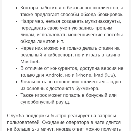
Контора заботится о безопасности клиентов, а
также предлагает способы обхода блокировок.
Например, нельзя создавать мультиаккаунты,
передавать свою учетную запись третьим
лицам, использовать мошеннические способы
обхода лимитов и т.
Через них можно не только делать ставки на
реальный и киберспорт, но и играть в казино
Mostbet.
В отличие от конкурентов, доступна версия не
только для Android, но и iPhone, iPad (iOS).
Лояльность по отношению к клиентам – одно
из основных достоинств букмекера.
Также игрок может попасть в бонусный или
супербонусный раунд.
Служба поддержки быстро реагирует на запросы
пользователей. Ожидание оператора в чате длится
не больше 2-3 минут, иногда ответ можно получить