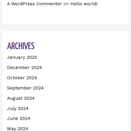
A WordPress Commenter
on
Hello world!
ARCHIVES
January 2025
December 2024
October 2024
September 2024
August 2024
July 2024
June 2024
May 2024