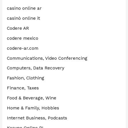
casino online ar
casinò online it
Codere AR
codere mexico
codere-ar.com
Communications, Video Conferencing
Computers, Data Recovery
Fashion, Clothing
Finance, Taxes
Food & Beverage, Wine
Home & Family, Hobbies
Internet Business, Podcasts
Kasyno Online PL