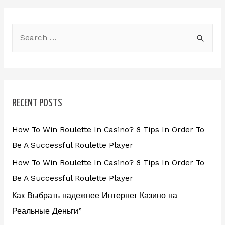
RECENT POSTS
How To Win Roulette In Casino? 8 Tips In Order To
Be A Successful Roulette Player
How To Win Roulette In Casino? 8 Tips In Order To
Be A Successful Roulette Player
Как Выбрать надежнее Интернет Казино на
Реальные Деньги”