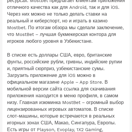
ресурсах. Mostbet предлагает клиентам приложения
отличного качества как для Android, так и для iOS.
Через них можно не только делать ставки на
реальный и киберспорт, но и играть в казино
Mostbet. По итогам обзора мы сделали заключение,
что MostBet – лучшая букмекерская контора для
игроков любого уровня в Узбекистане.
В списке есть доллары США, евро, британские
фунты, российские рубли, гривны, индийские рупии
и, приятный сюрприз, узбекистанские сумы.
Загрузить приложение для iOS можно в
официальном магазине Apple – App Store. В
мобильной версии сайта ссылка для скачивания
приложения находится в меню профиля, в самом
низу. Главная изюминка MostBet – огромный выбор
лицензированных игровых автоматов. В списке
слот-машины, которые встречаются в реальных
игорных зонах США, Макао, Сингапура, Европы.
Есть игры от Playson, Evoplay, 1X2 Gaming,