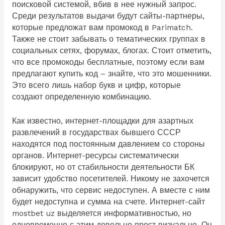
поисковой системой, вбив в нее нужный запрос.
Среди результатов выдачи будут сайты-партнеры,
которые предложат вам промокод в Parimatch.
Также не стоит забывать о тематических группах в
социальных сетях, форумах, блогах. Стоит отметить,
что все промокоды бесплатные, поэтому если вам
предлагают купить код – знайте, что это мошенники.
Это всего лишь набор букв и цифр, которые
создают определенную комбинацию.
Как известно, интернет-площадки для азартных
развлечений в государствах бывшего СССР
находятся под постоянным давлением со стороны
органов. Интернет-ресурсы систематически
блокируют, но от стабильности деятельности БК
зависит удобство посетителей. Никому не захочется
обнаружить, что сервис недоступен. А вместе с ним
будет недоступна и сумма на счете. Интернет-сайт
mostbet uz выделяется информативностью, но
одновременно с этим довольно прост визуально. Он