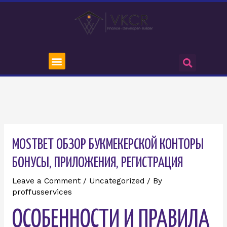
MOSTBET ОБЗОР БУКМЕКЕРСКОЙ КОНТОРЫ
БОНУСЫ, ПРИЛОЖЕНИЯ, РЕГИСТРАЦИЯ
Leave a Comment
/
Uncategorized
/ By
proffusservices
ОСОБЕННОСТИ И ПРАВИЛА