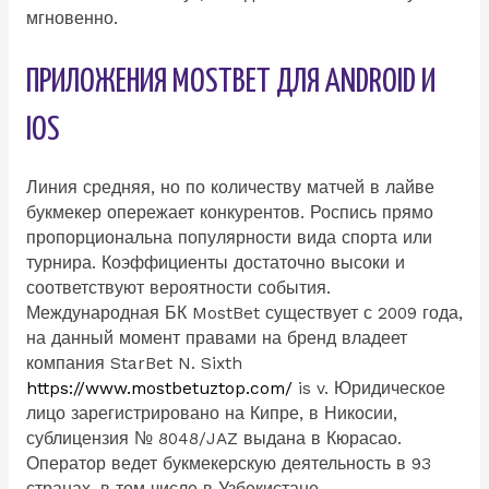
мгновенно.
ПРИЛОЖЕНИЯ MOSTBET ДЛЯ ANDROID И
IOS
Линия средняя, но по количеству матчей в лайве
букмекер опережает конкурентов. Роспись прямо
пропорциональна популярности вида спорта или
турнира. Коэффициенты достаточно высоки и
соответствуют вероятности события.
Международная БК MostBet существует с 2009 года,
на данный момент правами на бренд владеет
компания StarBet N. Sixth
https://www.mostbetuztop.com/
is v. Юридическое
лицо зарегистрировано на Кипре, в Никосии,
сублицензия № 8048/JAZ выдана в Кюрасао.
Оператор ведет букмекерскую деятельность в 93