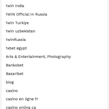
1win India
1WIN Official In Russia
1win Turkiye
1win uzbekistan
1winRussia
1xbet egypt
Arts & Entertainment, Photography
Bankobet
Basaribet
blog
casino
casino en ligne fr
casino onlina ca