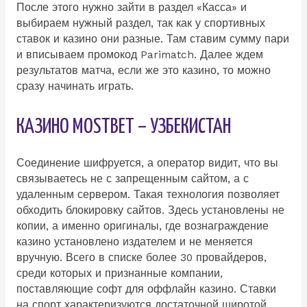
После этого нужно зайти в раздел «Касса» и
выбираем нужный раздел, так как у спортивных
ставок и казино они разные. Там ставим сумму пари
и вписываем промокод Parimatch. Далее ждем
результатов матча, если же это казино, то можно
сразу начинать играть.
КАЗИНО MOSTBET – УЗБЕКИСТАН
Соединение шифруется, а оператор видит, что вы
связываетесь не с запрещенным сайтом, а с
удаленным сервером. Такая технология позволяет
обходить блокировку сайтов. Здесь установлены не
копии, а именно оригиналы, где вознаграждение
казино установлено издателем и не меняется
вручную. Всего в списке более 30 провайдеров,
среди которых и признанные компании,
поставляющие софт для оффлайн казино. Ставки
на спорт характеризуются достаточной широтой