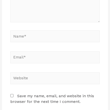
Save my name, email, and website in this
browser for the next time I comment.