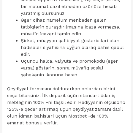
bir məlumat daxil etmədən özünüzə hesab
yaratmış olursunuz.
Əgər cihaz naməlum mənbədən gələn
tətbiqlərin quraşdırılmasına icazə verməzsə,
müvafiq icazəni təmin edin.
Şirkət, müəyyən qalibiyyət göstəriciləri olan
hadisələr siyahısına uyğun olaraq bahis qəbul
edir.
Üçüncü halda, valyuta və promokodu (əgər
varsa) göstərin, sonra müvafiq sosial
şəbəkənin ikonuna basın.
Qeydiyyat formasını doldurarkən onlardan birini
seçə bilərsiniz. İlk depozit üçün standart ödəniş
məbləğinin 100% -ni təşkil edir. Hədiyyənin ölçüsünü
125%-ə qədər artırmaq üçün qeydiyyat zamanı daxil
olun İdman bahisləri üçün Mostbet -də 100%
əmanət bonusu verilir.