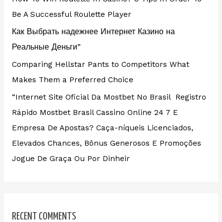
Be A Successful Roulette Player
Как Выбрать надежнее Интернет Казино на
Реальные Деньги”
Comparing Hellstar Pants to Competitors What
Makes Them a Preferred Choice
“Internet Site Oficial Da Mostbet No Brasil ️ Registro
Rápido Mostbet Brasil Cassino Online 24 7 E
Empresa De Apostas? Caça-níqueis Licenciados,
Elevados Chances, Bônus Generosos E Promoções ️
Jogue De Graça Ou Por Dinheir
RECENT COMMENTS