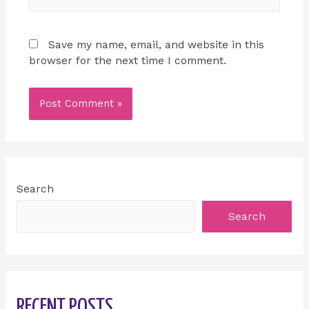
Save my name, email, and website in this
browser for the next time I comment.
Search
Search
RECENT POSTS