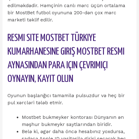
edilməkdədir. Həmçinin canlı mərc üçün ortalama
bir MostBet futbol oyununa 200-dən çox mərc
marketi təklif edilir.
RESMI SITE MOSTBET TÜRKIYE
KUMARHANESINE GIRIŞ MOSTBET RESMI
AYNASINDAN PARA IÇIN ÇEVRIMIÇI
OYNAYIN, KAYIT OLUN
Oyunun başlanğıcı tamamilə pulsuzdur və heç bir
pul xərcləri tələb etmir.
Mostbet bukmeyker kontorası Dünyanın ən
məşhur bukmeykr saytlarından biridir.
Belə ki, əgər daha öncə hesabınız yoxdursa,
sadəcə Apple ID vasitəsilə girişi seçərək heç