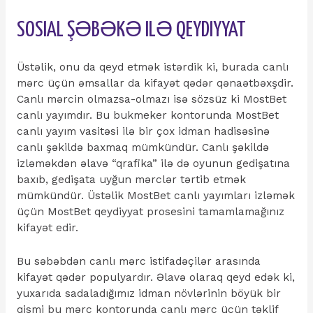
SOSIAL ŞƏBƏKƏ ILƏ QEYDIYYAT
Üstəlik, onu da qeyd etmək istərdik ki, burada canlı
mərc üçün əmsallar da kifayət qədər qənaətbəxşdir.
Canlı mərcin olmazsa-olmazı isə sözsüz ki MostBet
canlı yayımdır. Bu bukmeker kontorunda MostBet
canlı yayım vasitəsi ilə bir çox idman hadisəsinə
canlı şəkildə baxmaq mümkündür. Canlı şəkildə
izləməkdən əlavə “qrafika” ilə də oyunun gedişatına
baxıb, gedişata uyğun mərclər tərtib etmək
mümkündür. Üstəlik MostBet canlı yayımları izləmək
üçün MostBet qeydiyyat prosesini tamamlamağınız
kifayət edir.
Bu səbəbdən canlı mərc istifadəçilər arasında
kifayət qədər populyardır. Əlavə olaraq qeyd edək ki,
yuxarıda sadaladığımız idman növlərinin böyük bir
qismi bu mərc kontorunda canlı mərc üçün təklif