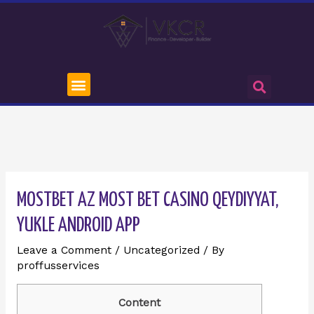
MOSTBET AZ MOST BET CASINO QEYDIYYAT,
YUKLE ANDROID APP
Leave a Comment
/
Uncategorized
/ By
proffusservices
Content