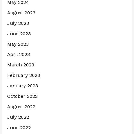
May 2024
August 2023
July 2023
June 2023
May 2023
April 2023
March 2023
February 2023
January 2023
October 2022
August 2022
July 2022
June 2022