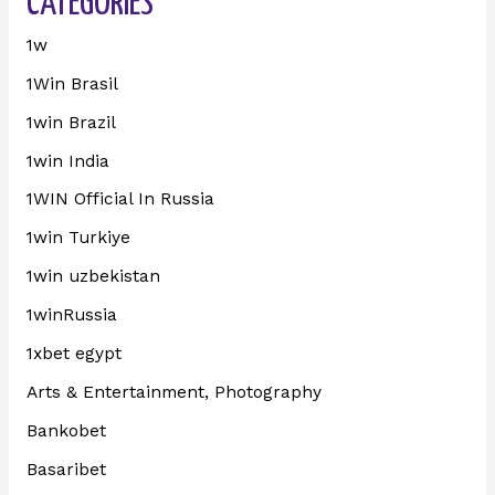
CATEGORIES
1w
1Win Brasil
1win Brazil
1win India
1WIN Official In Russia
1win Turkiye
1win uzbekistan
1winRussia
1xbet egypt
Arts & Entertainment, Photography
Bankobet
Basaribet