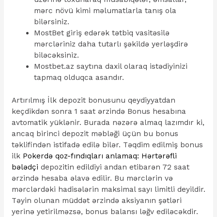
mərc növü kimi məlumatlarla tanış ola
bilərsiniz.
MostBet giriş edərək tətbiq vasitəsilə
mərcləriniz daha tutarlı şəkildə yerləşdirə
biləcəksiniz.
Mostbet.az saytına daxil olaraq istədiyinizi
tapmaq olduqca asandır.
Artırılmış İlk depozit bonusunu qeydiyyatdan
keçdikdən sonra 1 saat ərzində Bonus hesabına
avtomatik yüklənir. Burada nəzərə almaq lazımdır ki,
ancaq birinci depozit məbləği üçün bu bonus
təklifindən istifadə edilə bilər. Təqdim edilmiş bonus
ilk
Pokerdə qoz-fındıqları anlamaq: Hərtərəfli
bələdçi
depozitin edildiyi andan etibarən 72 saat
ərzində hesaba əlavə edilir. Bu mərclərin və
mərclərdəki hadisələrin maksimal sayı limitli deyildir.
Təyin olunan müddət ərzində aksiyanın şətləri
yerinə yetirilməzsə, bonus balansı ləğv ediləcəkdir.