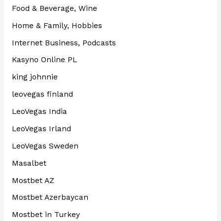
Food & Beverage, Wine
Home & Family, Hobbies
Internet Business, Podcasts
Kasyno Online PL
king johnnie
leovegas finland
LeoVegas India
LeoVegas Irland
LeoVegas Sweden
Masalbet
Mostbet AZ
Mostbet Azerbaycan
Mostbet in Turkey