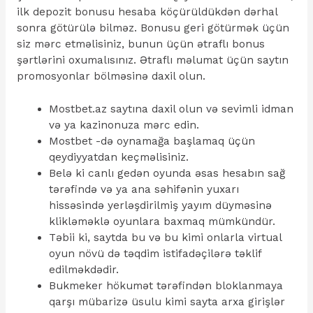
ilk depozit bonusu hesaba köçürüldükdən dərhal
sonra götürülə bilməz. Bonusu geri götürmək üçün
siz mərc etməlisiniz, bunun üçün ətraflı bonus
şərtlərini oxumalısınız. Ətraflı məlumat üçün saytın
promosyonlar bölməsinə daxil olun.
Mostbet.az saytına daxil olun və sevimli idman
və ya kazinonuza mərc edin.
Mostbet -də oynamağa başlamaq üçün
qeydiyyatdan keçməlisiniz.
Belə ki canlı gedən oyunda əsas hesabın sağ
tərəfində və ya ana səhifənin yuxarı
hissəsində yerləşdirilmiş yayım düyməsinə
klikləməklə oyunlara baxmaq mümkündür.
Təbii ki, saytda bu və bu kimi onlarla virtual
oyun növü də təqdim istifadəçilərə təklif
edilməkdədir.
Bukmeker hökumət tərəfindən bloklanmaya
qarşı mübarizə üsulu kimi sayta arxa girişlər