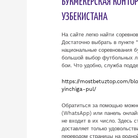
БУКМЕКЕРСКАЯ КОНТОР
УЗБЕКИСТАНА
На сайте легко найти соревно
Достаточно выбрать в пункте 
национальные соревнования б
большой выбор футбольных ли
бои. Что удобно, служба подде
https://mostbetuztop.com/bl
yinchiga-pul/
Обратиться за помощью можно
(WhatsApp) или панель онлай
не входит в их число. Здесь с
доставляет только удовольстви
переводом страницы на родно