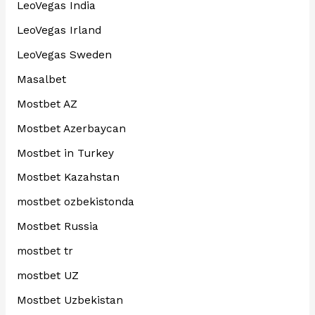
LeoVegas India
LeoVegas Irland
LeoVegas Sweden
Masalbet
Mostbet AZ
Mostbet Azerbaycan
Mostbet in Turkey
Mostbet Kazahstan
mostbet ozbekistonda
Mostbet Russia
mostbet tr
mostbet UZ
Mostbet Uzbekistan