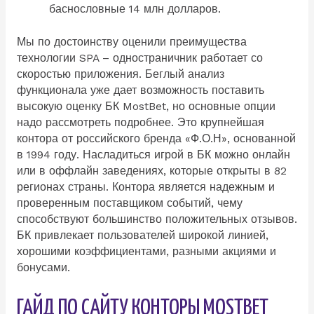
баснословные 14 млн долларов.
Мы по достоинству оценили преимущества
технологии SPA – одностраничник работает со
скоростью приложения. Беглый анализ
функционала уже дает возможность поставить
высокую оценку БК MostBet, но основные опции
надо рассмотреть подробнее. Это крупнейшая
контора от российского бренда «Ф.О.Н», основанной
в 1994 году. Насладиться игрой в БК можно онлайн
или в оффлайн заведениях, которые открыты в 82
регионах страны. Контора является надежным и
проверенным поставщиком событий, чему
способствуют большинство положительных отзывов.
БК привлекает пользователей широкой линией,
хорошими коэффициентами, разными акциями и
бонусами.
ГАЙД ПО САЙТУ КОНТОРЫ MOSTBET