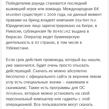
Победителем раунда становится последний
выживший игрок или команда. Международная БК
MostBet существует с 2009 года, на данный момент
правами на бренд владеет компания StarBet N.V.
Юридическое лицо зарегистрировано на Кипре, в
Никосии, сублицензия № 8048/JAZ выдана в
Кюрасао. Оператор ведет букмекерскую
деятельность в 93 странах, в том числе в
Узбекистане.
Если срок действия промокода, который вы нашли,
уже закончился, будет очень просто отыскать
действующий. Скачать их можно абсолютно
бесплатно с официального сайта (в верхнем левом
углу есть специальные значки – нажимаем и
скачиваем). Также есть программы для ОС
Windows, которые можно установить на свой
персональный компьютер или гаджеты с этой
операционкой. Все пользователи могут скачать