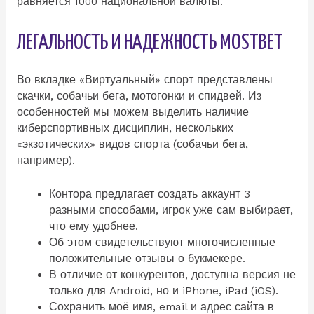
равняется 1000 национальной валюты.
ЛЕГАЛЬНОСТЬ И НАДЕЖНОСТЬ MOSTBET
Во вкладке «Виртуальный» спорт представлены
скачки, собачьи бега, мотогонки и спидвей. Из
особенностей мы можем выделить наличие
киберспортивных дисциплин, нескольких
«экзотических» видов спорта (собачьи бега,
например).
Контора предлагает создать аккаунт 3
разными способами, игрок уже сам выбирает,
что ему удобнее.
Об этом свидетельствуют многочисленные
положительные отзывы о букмекере.
В отличие от конкурентов, доступна версия не
только для Android, но и iPhone, iPad (iOS).
Сохранить моё имя, email и адрес сайта в