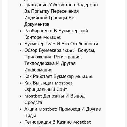
Гражданин Узбекистана Задержан
За Попытку Пересечения
Индийской Границы Без
Документов
Разбираемся В Букмекерской
Конторе Mostbet
Букмекер 1win И Его Особенности
Обзор Букмекера 1xbet : Бонусы,
Приложения, Регистрация,
Техподдержка И Другая
Информация
Как Работает Букмекер Mostbet
Как Выглядит Mostbet
Официальный Сайт
Mostbet Депозиты И Вывод
Средств
Акции Mostbet: Промокод И Другие
Виды
Регистрация В Казино Mostbet