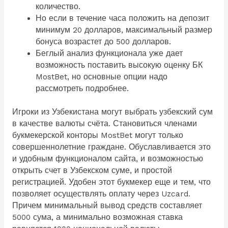
количество.
Но если в течение часа положить на депозит
минимум 20 долларов, максимальный размер
бонуса возрастет до 500 долларов.
Беглый анализ функционала уже дает
возможность поставить высокую оценку БК
MostBet, но основные опции надо
рассмотреть подробнее.
Игроки из Узбекистана могут выбрать узбекский сум
в качестве валюты счёта. Становиться членами
букмекерской конторы MostBet могут только
совершеннолетние граждане. Обуславливается это
и удобным функционалом сайта, и возможностью
открыть счет в Узбекском суме, и простой
регистрацией. Удобен этот букмекер еще и тем, что
позволяет осуществлять оплату через Uzcard.
Причем минимальный вывод средств составляет
5000 сума, а минимально возможная ставка