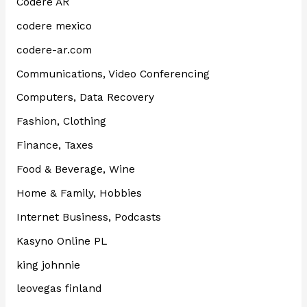
Codere AR
codere mexico
codere-ar.com
Communications, Video Conferencing
Computers, Data Recovery
Fashion, Clothing
Finance, Taxes
Food & Beverage, Wine
Home & Family, Hobbies
Internet Business, Podcasts
Kasyno Online PL
king johnnie
leovegas finland