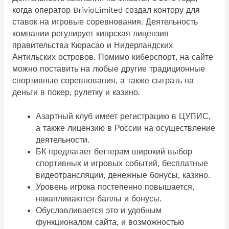
когда оператор BrivioLimited создал контору для
ставок на игровые соревнования. Деятельность
компании регулирует кипрская лицензия
правительства Кюрасао и Нидерландских
Антильских островов. Помимо киберспорт, на сайте
можно поставить на любые другие традиционные
спортивные соревнования, а также сыграть на
деньги в покер, рулетку и казино.
Азартный клуб имеет регистрацию в ЦУПИС,
а также лицензию в России на осуществление
деятельности.
БК предлагает беттерам широкий выбор
спортивных и игровых событий, бесплатные
видеотрансляции, денежные бонусы, казино.
Уровень игрока постепенно повышается,
накапливаются баллы и бонусы.
Обуславливается это и удобным
функционалом сайта, и возможностью