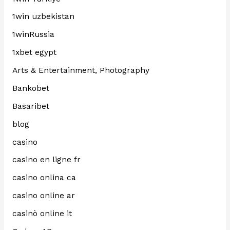
1win uzbekistan
1winRussia
1xbet egypt
Arts & Entertainment, Photography
Bankobet
Basaribet
blog
casino
casino en ligne fr
casino onlina ca
casino online ar
casinò online it