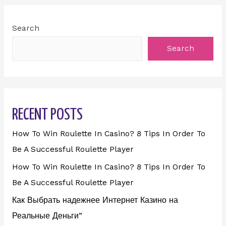
Search
Search
RECENT POSTS
How To Win Roulette In Casino? 8 Tips In Order To
Be A Successful Roulette Player
How To Win Roulette In Casino? 8 Tips In Order To
Be A Successful Roulette Player
Как Выбрать надежнее Интернет Казино на
Реальные Деньги”