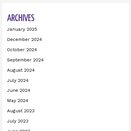
ARCHIVES
January 2025
December 2024
October 2024
September 2024
August 2024
July 2024
June 2024
May 2024
August 2023
July 2023