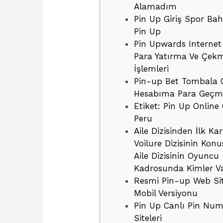
Alamadım
Pin Up Giriş Spor Bahi
Pin Up
Pin Upwards Internet
Para Yatırma Ve Çek
İşlemleri
Pin-up Bet Tombala
Hesabıma Para Geçm
Etiket: Pin Up Online
Peru
Aile Dizisinden İlk Kar
Voilure Dizisinin Kon
Aile Dizisinin Oyuncu
Kadrosunda Kimler Va
Resmi Pin-up Web Sit
Mobil Versiyonu
Pin Up Canlı Pin Nu
Siteleri