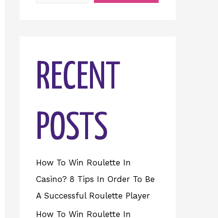
RECENT
POSTS
How To Win Roulette In
Casino? 8 Tips In Order To Be
A Successful Roulette Player
How To Win Roulette In