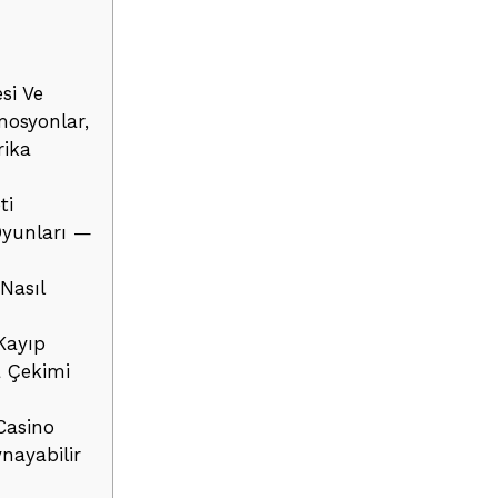
n
si Ve
osyonlar,
rika
ti
Oyunları —
Nasıl
Kayıp
a Çekimi
Casino
nayabilir