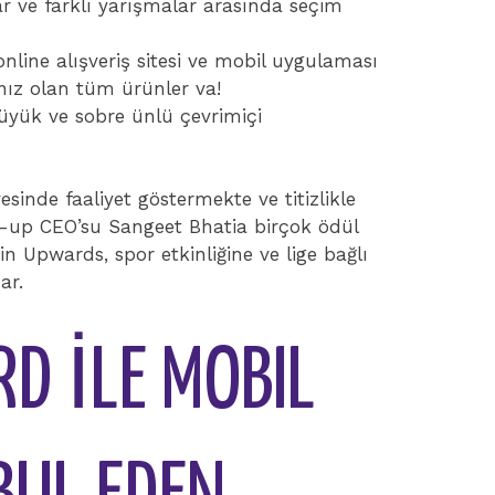
ar ve farklı yarışmalar arasında seçim
nline alışveriş sitesi ve mobil uygulaması
ınız olan tüm ürünler va!
üyük ve sobre ünlü çevrimiçi
sinde faaliyet göstermekte ve titizlikle
n-up CEO’su Sangeet Bhatia birçok ödül
in Upwards, spor etkinliğine ve lige bağlı
ar.
D İLE MOBIL