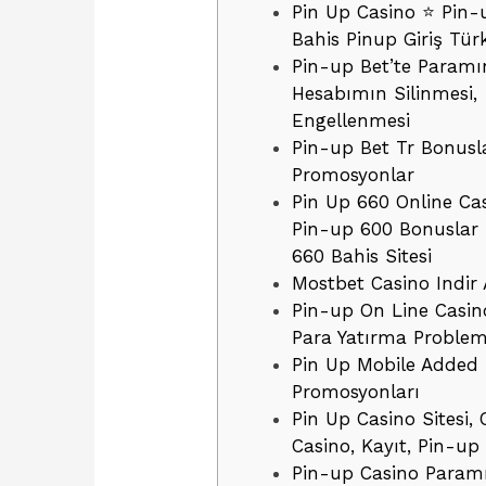
Pin Up Casino ⭐️ Pin-
Bahis Pinup Giriş Tür
Pin-up Bet’te Paramı
Hesabımın Silinmesi,
Engellenmesi
Pin-up Bet Tr Bonusl
Promosyonlar
Pin Up 660 Online Casi
Pin-up 600 Bonuslar
660 Bahis Sitesi
Mostbet Casino Indir A
Pin-up On Line Casino
Para Yatırma Problem
Pin Up Mobile Added
Promosyonları
Pin Up Casino Sitesi, 
Casino, Kayıt, Pin-up
Pin-up Casino Param