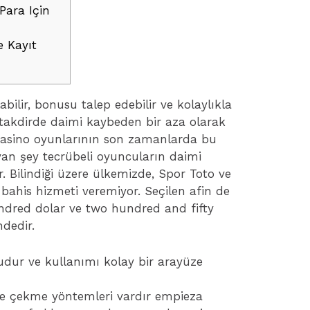
Para Için
e Kayıt
abilir, bonusu talep edebilir ve kolaylıkla
s takdirde daimi kaybeden bir aza olarak
. Casino oyunlarının son zamanlarda bu
yan şey tecrübeli oyuncuların daimi
. Bilindiği üzere ülkemizde, Spor Toto ve
r bahis hizmeti veremiyor. Seçilen afin de
undred dolar ve two hundred and fifty
ndedir.
udur ve kullanımı kolay bir arayüze
 ve çekme yöntemleri vardır empieza