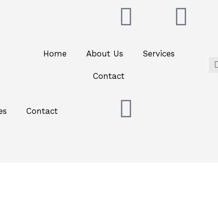
Home
About Us
Services
Contact
es
Contact