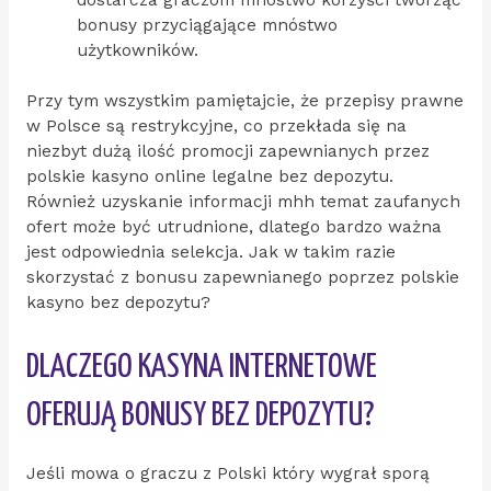
bonusy przyciągające mnóstwo
użytkowników.
Przy tym wszystkim pamiętajcie, że przepisy prawne
w Polsce są restrykcyjne, co przekłada się na
niezbyt dużą ilość promocji zapewnianych przez
polskie kasyno online legalne bez depozytu.
Również uzyskanie informacji mhh temat zaufanych
ofert może być utrudnione, dlatego bardzo ważna
jest odpowiednia selekcja. Jak w takim razie
skorzystać z bonusu zapewnianego poprzez polskie
kasyno bez depozytu?
DLACZEGO KASYNA INTERNETOWE
OFERUJĄ BONUSY BEZ DEPOZYTU?
Jeśli mowa o graczu z Polski który wygrał sporą