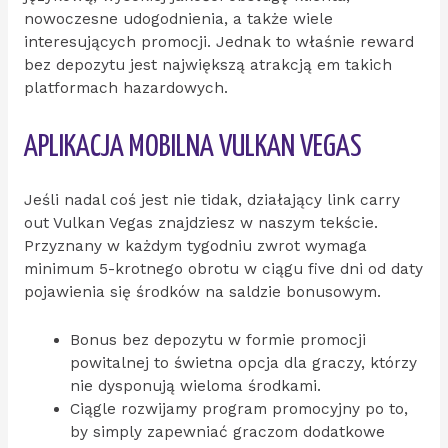
nowoczesne udogodnienia, a także wiele
interesujących promocji. Jednak to właśnie reward
bez depozytu jest największą atrakcją em takich
platformach hazardowych.
APLIKACJA MOBILNA VULKAN VEGAS
Jeśli nadal coś jest nie tidak, działający link carry
out Vulkan Vegas znajdziesz w naszym tekście.
Przyznany w każdym tygodniu zwrot wymaga
minimum 5-krotnego obrotu w ciągu five dni od daty
pojawienia się środków na saldzie bonusowym.
Bonus bez depozytu w formie promocji
powitalnej to świetna opcja dla graczy, którzy
nie dysponują wieloma środkami.
Ciągle rozwijamy program promocyjny po to,
by simply zapewniać graczom dodatkowe