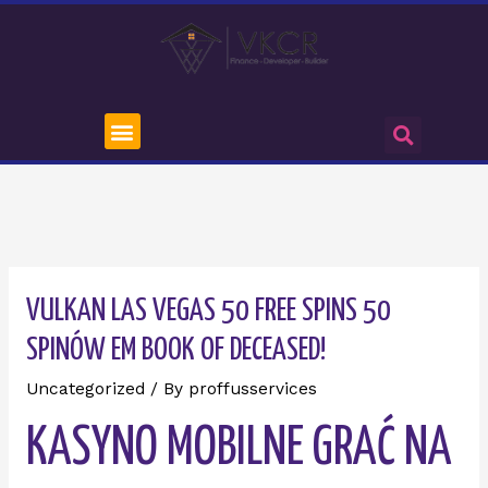
VULKAN LAS VEGAS 50 FREE SPINS 50
SPINÓW EM BOOK OF DECEASED!
Uncategorized
/ By
proffusservices
KASYNO MOBILNE GRAĆ NA