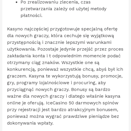
Po zrealizowaniu zlecenia, czas
przetwarzania zależy od użytej metody
płatności.
Kasyno najczęściej przygotowuje specjalną ofertę
dla nowych graczy, która cechuje się wyjątkową
przystępnością i znacznie lepszymi warunkami
użytkowania. Pozostaje jedynie przejść przez proces
zakładania konta i t odpowiednim momencie podać
otrzymany ciąg znaków. Wszystkie one są
konkurencją, ponieważ wszystkie chcą, abyś był ich
graczem. Kasyna te wykorzystują bonusy, promocje,
gry, programy lojalnościowe i procuring, aby
przyciągnąć nowych graczy. Bonusy są bardzo
ważne dla nowych graczy i dlatego właśnie kasyna
online je oferują. IceCasino 50 darmowych spinów
przy rejestracji jest bardzo atrakcyjnym bonusem,
ponieważ można wygrać prawdziwe pieniądze bez
dokonywania wpłaty.