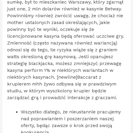
sumkę, był to mieszkaniec Warszawy, który zgarnął
just one, 2 mln dolarów również w kasynie Betway.
Powinniśmy również zwrócić uwagę, że chociaż nie
mother ustalonych zasad określających, jakie
powinny być te wyniki, oczekuje się że
licencjonowane kasyna będą oferować uczciwe gry.
Zmienność (często nazywana również wariancją)
odnosi się do tego, ile ryzyka wiąże się z graniem
watts określoną grę kasynową. Jeśli opanujesz
strategię blackjacka, możesz zmniejszyć przewagę
kasyna perform 1% w niektórych wariantach w
niektórych kasynach. [newline]Baccarat z
krupierem mhh żywo odbywa się w prawdziwym
studiu, w którym wyszkolony krupier będzie
zarządzać grą i prowadzić interakcje z graczami.
Wszystko dlatego, że nieustannie pracujemy
nad poprawianiem i poszerzaniem naszej
oferty, będąc zawsze o krok przed swoją
konkurencją.