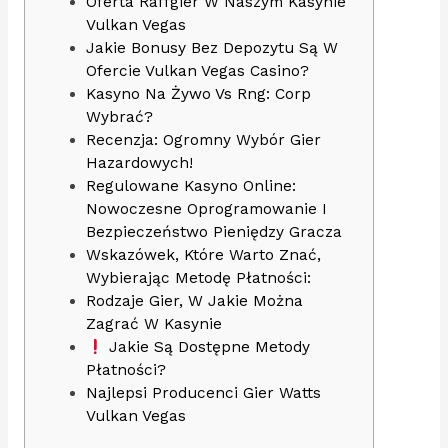
Oferta Raffgier W Naszym Kasynie
Vulkan Vegas
Jakie Bonusy Bez Depozytu Są W
Ofercie Vulkan Vegas Casino?
Kasyno Na Żywo Vs Rng: Corp
Wybrać?
Recenzja: Ogromny Wybór Gier
Hazardowych!
Regulowane Kasyno Online:
Nowoczesne Oprogramowanie I
Bezpieczeństwo Pieniędzy Gracza
Wskazówek, Które Warto Znać,
Wybierając Metodę Płatności:
Rodzaje Gier, W Jakie Można
Zagrać W Kasynie
Jakie Są Dostępne Metody
Płatności?
Najlepsi Producenci Gier Watts
Vulkan Vegas