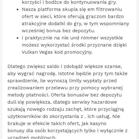
korzyści i bodźce do kontynuowania gry.
Nasza platforma skupia się em filtrowaniu
ofert w sieci, które oferują graczom bardzo
atrakcyjne dodatki do gry, w tym wspomniany
wcześniej bonus bez depozytu.
I praktycznie na nie und nimmer wszystkie
możesz wykorzystać środki przyznane dzięki
Vulkan Vegas kod promocyjny.
Dlatego zwiększ saldo i zdobądź większe szanse,
aby wygrać nagrodę. Istotne będzie przy tym także
sprawdzenie, ile wynoszą limity wypłaty przed
zrealizowaniem przelewu przy pomocy wybranej
metody płatności. Oferta bonusów bez depozytu
dull się powiększa, dlatego serwisy hazardowe
szukają nowego rodzaju zachęt, które przyciągną
użytkowników do skorzystania z . ich usług. Nie
brakuje w efekcie takich ofert, jak kasyno
bonusy dla osób korzystających tylko i wyłącznie z
urządzeń mobilnych.