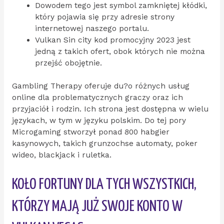
Dowodem tego jest symbol zamkniętej kłódki,
który pojawia się przy adresie strony
internetowej naszego portalu.
Vulkan Sin city kod promocyjny 2023 jest
jedną z takich ofert, obok których nie można
przejść obojętnie.
Gambling Therapy oferuje du?o różnych usług
online dla problematycznych graczy oraz ich
przyjaciół i rodzin. Ich strona jest dostępna w wielu
językach, w tym w języku polskim. Do tej pory
Microgaming stworzył ponad 800 habgier
kasynowych, takich grunzochse automaty, poker
wideo, blackjack i ruletka.
KOŁO FORTUNY DLA TYCH WSZYSTKICH,
KTÓRZY MAJĄ JUŻ SWOJE KONTO W