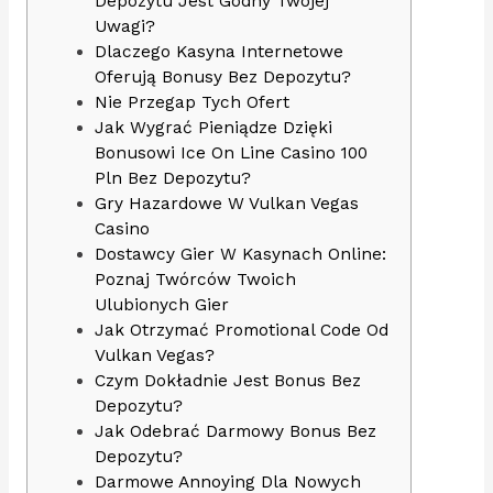
Depozytu Jest Godny Twojej
Uwagi?
Dlaczego Kasyna Internetowe
Oferują Bonusy Bez Depozytu?
Nie Przegap Tych Ofert
Jak Wygrać Pieniądze Dzięki
Bonusowi Ice On Line Casino 100
Pln Bez Depozytu?
Gry Hazardowe W Vulkan Vegas
Casino
Dostawcy Gier W Kasynach Online:
Poznaj Twórców Twoich
Ulubionych Gier
Jak Otrzymać Promotional Code Od
Vulkan Vegas?
Czym Dokładnie Jest Bonus Bez
Depozytu?
Jak Odebrać Darmowy Bonus Bez
Depozytu?
Darmowe Annoying Dla Nowych