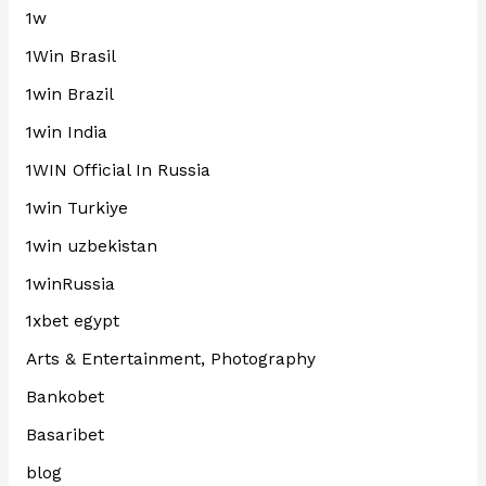
1w
1Win Brasil
1win Brazil
1win India
1WIN Official In Russia
1win Turkiye
1win uzbekistan
1winRussia
1xbet egypt
Arts & Entertainment, Photography
Bankobet
Basaribet
blog