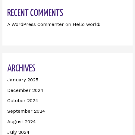
RECENT COMMENTS
A WordPress Commenter
on
Hello world!
ARCHIVES
January 2025
December 2024
October 2024
September 2024
August 2024
July 2024