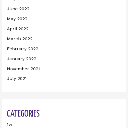
June 2022
May 2022
April 2022
March 2022
February 2022
January 2022
November 2021
July 2021
CATEGORIES
1w