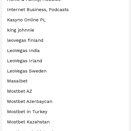
Internet Business, Podcasts
Kasyno Online PL
king johnnie
leovegas finland
LeoVegas India
LeoVegas Irland
LeoVegas Sweden
Masalbet
Mostbet AZ
Mostbet Azerbaycan
Mostbet in Turkey
Mostbet Kazahstan