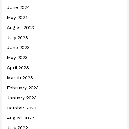
June 2024
May 2024
August 2023
July 2023
June 2023
May 2023
April 2023
March 2023
February 2023
January 2023
October 2022
August 2022
July 2022