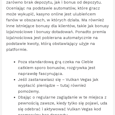
zarówno brak depozytu, jak i bonus od depozytu.
Oceniając na podstawie automatów, które gracz
może wykupić, kasyno online jest ulubieńcem
fanów w obszarach, w których działa. Ma również
inne istniejące bonusy dla klientów, takie jak bonusy
lojalnościowe i bonusy doładowań. Ponadto premia
lojalnościowa jest pobierana automatycznie na
podstawie kwoty, którą obstawiający użyje na
platformie.
Poza standardową grą czeka na Ciebie
całkiem sporo bonusów, rozgrywka jest
naprawdę fascynująca.
Jeśli zastanawiasz się – Vulkan Vegas jak
wypłacić pieniądze – tutaj również
pomożemy.
Dbając o regularne zaglądanie w te miejsca z
pewnością zawsze, kiedy tylko się pojawi, uda
się odebrać i aktywować Vulkan Vegas kod