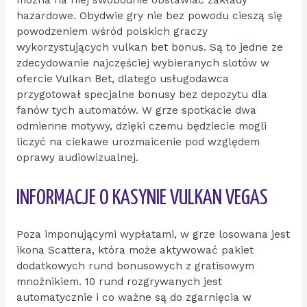
hazardowe. Obydwie gry nie bez powodu cieszą się
powodzeniem wśród polskich graczy
wykorzystujących vulkan bet bonus. Są to jedne ze
zdecydowanie najczęściej wybieranych slotów w
ofercie Vulkan Bet, dlatego usługodawca
przygotował specjalne bonusy bez depozytu dla
fanów tych automatów. W grze spotkacie dwa
odmienne motywy, dzięki czemu będziecie mogli
liczyć na ciekawe urozmaicenie pod względem
oprawy audiowizualnej.
INFORMACJE O KASYNIE VULKAN VEGAS
Poza imponującymi wypłatami, w grze losowana jest
ikona Scattera, która może aktywować pakiet
dodatkowych rund bonusowych z gratisowym
mnożnikiem. 10 rund rozgrywanych jest
automatycznie i co ważne są do zgarnięcia w