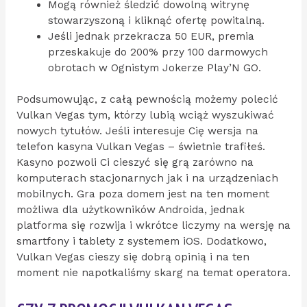
Mogą również śledzić dowolną witrynę
stowarzyszoną i kliknąć ofertę powitalną.
Jeśli jednak przekracza 50 EUR, premia
przeskakuje do 200% przy 100 darmowych
obrotach w Ognistym Jokerze Play’N GO.
Podsumowując, z całą pewnością możemy polecić
Vulkan Vegas tym, którzy lubią wciąż wyszukiwać
nowych tytułów. Jeśli interesuje Cię wersja na
telefon kasyna Vulkan Vegas – świetnie trafiłeś.
Kasyno pozwoli Ci cieszyć się grą zarówno na
komputerach stacjonarnych jak i na urządzeniach
mobilnych. Gra poza domem jest na ten moment
możliwa dla użytkowników Androida, jednak
platforma się rozwija i wkrótce liczymy na wersję na
smartfony i tablety z systemem iOS. Dodatkowo,
Vulkan Vegas cieszy się dobrą opinią i na ten
moment nie napotkaliśmy skarg na temat operatora.