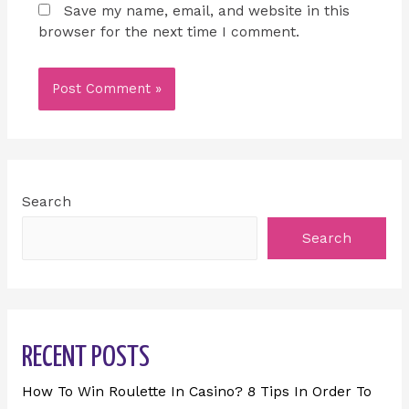
Save my name, email, and website in this
browser for the next time I comment.
Search
Search
RECENT POSTS
How To Win Roulette In Casino? 8 Tips In Order To