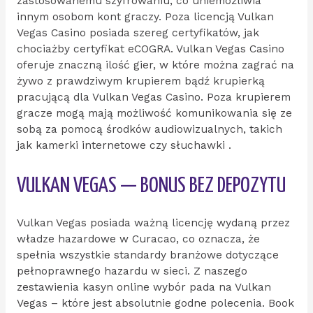
zastosowanemu szyfrowaniu, co uniemożliwia
innym osobom kont graczy. Poza licencją Vulkan
Vegas Casino posiada szereg certyfikatów, jak
chociażby certyfikat eCOGRA. Vulkan Vegas Casino
oferuje znaczną ilość gier, w które można zagrać na
żywo z prawdziwym krupierem bądź krupierką
pracującą dla Vulkan Vegas Casino. Poza krupierem
gracze mogą mają możliwość komunikowania się ze
sobą za pomocą środków audiowizualnych, takich
jak kamerki internetowe czy słuchawki
.
VULKAN VEGAS — BONUS BEZ DEPOZYTU
Vulkan Vegas posiada ważną licencję wydaną przez
władze hazardowe w Curacao, co oznacza, że
spełnia wszystkie standardy branżowe dotyczące
pełnoprawnego hazardu w sieci. Z naszego
zestawienia kasyn online wybór pada na Vulkan
Vegas – które jest absolutnie godne polecenia. Book