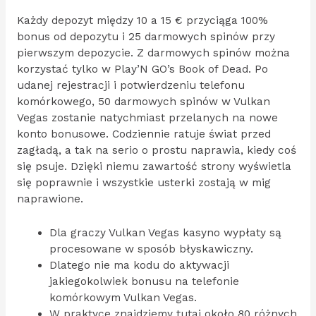
Każdy depozyt między 10 a 15 € przyciąga 100%
bonus od depozytu i 25 darmowych spinów przy
pierwszym depozycie. Z darmowych spinów można
korzystać tylko w Play’N GO’s Book of Dead. Po
udanej rejestracji i potwierdzeniu telefonu
komórkowego, 50 darmowych spinów w Vulkan
Vegas zostanie natychmiast przelanych na nowe
konto bonusowe. Codziennie ratuje świat przed
zagładą, a tak na serio o prostu naprawia, kiedy coś
się psuje. Dzięki niemu zawartość strony wyświetla
się poprawnie i wszystkie usterki zostają w mig
naprawione.
Dla graczy Vulkan Vegas kasyno wypłaty są
procesowane w sposób błyskawiczny.
Dlatego nie ma kodu do aktywacji
jakiegokolwiek bonusu na telefonie
komórkowym Vulkan Vegas.
W praktyce znajdziemy tutaj około 80 różnych