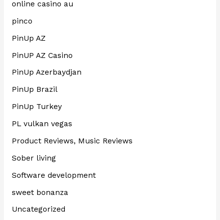
online casino au
pinco
PinUp AZ
PinUP AZ Casino
PinUp Azerbaydjan
PinUp Brazil
PinUp Turkey
PL vulkan vegas
Product Reviews, Music Reviews
Sober living
Software development
sweet bonanza
Uncategorized