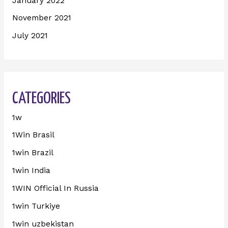
January 2022
November 2021
July 2021
CATEGORIES
1w
1Win Brasil
1win Brazil
1win India
1WIN Official In Russia
1win Turkiye
1win uzbekistan