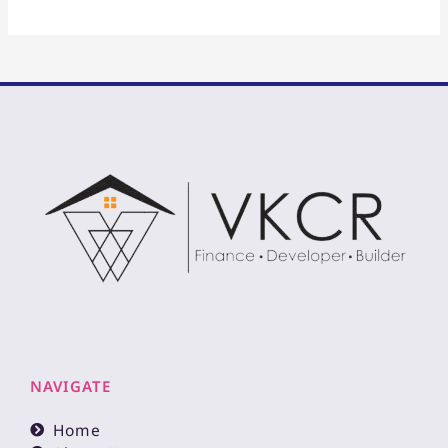
NAVIGATE
Home