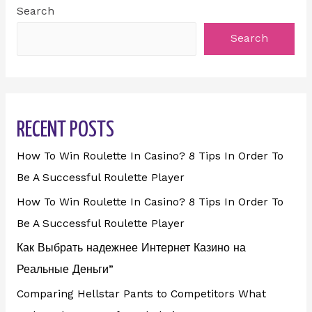
Search
Search
RECENT POSTS
How To Win Roulette In Casino? 8 Tips In Order To
Be A Successful Roulette Player
How To Win Roulette In Casino? 8 Tips In Order To
Be A Successful Roulette Player
Как Выбрать надежнее Интернет Казино на
Реальные Деньги”
Comparing Hellstar Pants to Competitors What