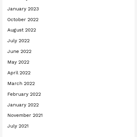
January 2023
October 2022
August 2022
July 2022
June 2022
May 2022
April 2022
March 2022
February 2022
January 2022
November 2021
July 2021