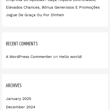
Elevados Chances, Bônus Generosos E Promoções ️
Jogue De Graça Ou Por Dinheir
RECENT COMMENTS
A WordPress Commenter
on
Hello world!
ARCHIVES
January 2025
December 2024