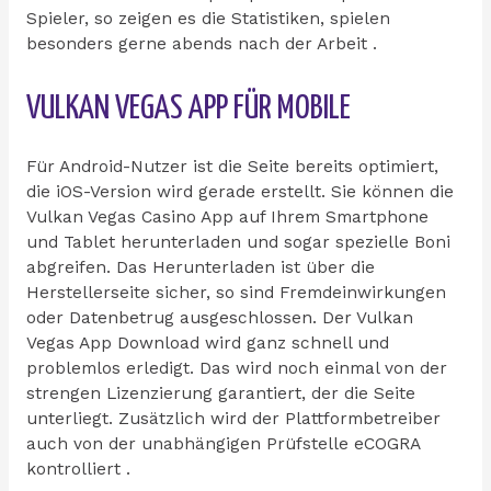
Spieler, so zeigen es die Statistiken, spielen
besonders gerne abends nach der Arbeit
.
VULKAN VEGAS APP FÜR MOBILE
Für Android-Nutzer ist die Seite bereits optimiert,
die iOS-Version wird gerade erstellt. Sie können die
Vulkan Vegas Casino App auf Ihrem Smartphone
und Tablet herunterladen und sogar spezielle Boni
abgreifen. Das Herunterladen ist über die
Herstellerseite sicher, so sind Fremdeinwirkungen
oder Datenbetrug ausgeschlossen. Der Vulkan
Vegas App Download wird ganz schnell und
problemlos erledigt. Das wird noch einmal von der
strengen Lizenzierung garantiert, der die Seite
unterliegt. Zusätzlich wird der Plattformbetreiber
auch von der unabhängigen Prüfstelle eCOGRA
kontrolliert
.