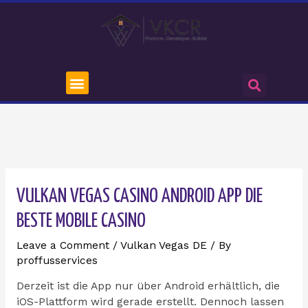
VULKAN VEGAS CASINO ANDROID APP DIE
BESTE MOBILE CASINO
Leave a Comment
/
Vulkan Vegas DE
/ By
proffusservices
Derzeit ist die App nur über Android erhältlich, die
iOS-Plattform wird gerade erstellt. Dennoch lassen