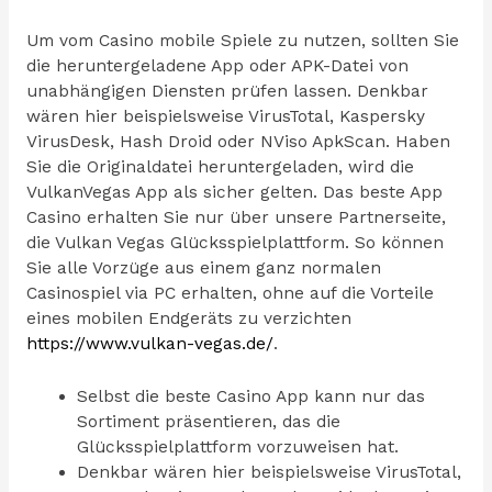
Um vom Casino mobile Spiele zu nutzen, sollten Sie
die heruntergeladene App oder APK-Datei von
unabhängigen Diensten prüfen lassen. Denkbar
wären hier beispielsweise VirusTotal, Kaspersky
VirusDesk, Hash Droid oder NViso ApkScan. Haben
Sie die Originaldatei heruntergeladen, wird die
VulkanVegas App als sicher gelten. Das beste App
Casino erhalten Sie nur über unsere Partnerseite,
die Vulkan Vegas Glücksspielplattform. So können
Sie alle Vorzüge aus einem ganz normalen
Casinospiel via PC erhalten, ohne auf die Vorteile
eines mobilen Endgeräts zu verzichten
https://www.vulkan-vegas.de/
.
Selbst die beste Casino App kann nur das
Sortiment präsentieren, das die
Glücksspielplattform vorzuweisen hat.
Denkbar wären hier beispielsweise VirusTotal,