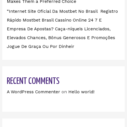
Makes Them a Preferred Choice
“Internet Site Oficial Da Mostbet No Brasil ️ Registro
Rápido Mostbet Brasil Cassino Online 24 7 E
Empresa De Apostas? Caça-níqueis Licenciados,
Elevados Chances, Bônus Generosos E Promoções ️
Jogue De Graça Ou Por Dinheir
RECENT COMMENTS
A WordPress Commenter
on
Hello world!