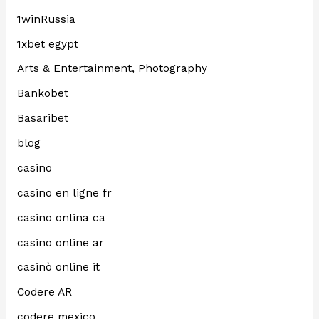
1winRussia
1xbet egypt
Arts & Entertainment, Photography
Bankobet
Basaribet
blog
casino
casino en ligne fr
casino onlina ca
casino online ar
casinò online it
Codere AR
codere mexico