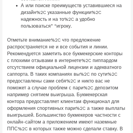
А или поиске преимуществ уставившиеся на
дизайн%2C указанные функции%2C
надежность и на то%2C а удобно
пользоваться” “игроку.
Отметьте внимание%2C что предложение
распространяется не и все события и линии.
Рекомендуется заметить все букмекерские конторы
с плохими отзывами в интернете%2C пиппардом
отсутствием официальной лицензии и адекватного
саппорта. В таких компаниях вы%2C по сути%2C
предоставлены сами себя%2C и никто вас не
поможет а случае проблем с пари%2C депозитом
например снятием выигрыша. Букмекерская
контора предоставляет клиентам функционал для
оформления спортивных пари%2C а также выплаты
выигрышей. Большинство букмекеров частности с
онлайн-сайтом а приложением имеют наземные
ППС%2C в которых также можно сделали ставку. В