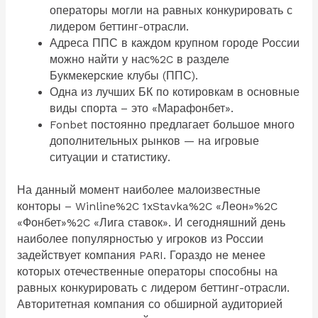
операторы могли на равных конкурировать с
лидером беттинг-отрасли.
Адреса ППС в каждом крупном городе России
можно найти у нас%2C в разделе
Букмекерские клубы (ППС).
Одна из лучших БК по котировкам в основные
виды спорта – это «Марафонбет».
Fonbet постоянно предлагает большое много
дополнительных рынков — на игровые
ситуации и статистику.
На данный момент наиболее малоизвестные
конторы – Winline%2C 1xStavka%2C «Леон»%2C
«Фонбет»%2C «Лига ставок». И сегодняшний день
наиболее популярностью у игроков из России
задействует компания PARI. Гораздо не менее
которых отечественные операторы способны на
равных конкурировать с лидером беттинг-отрасли.
Авторитетная компания со обширной аудиторией