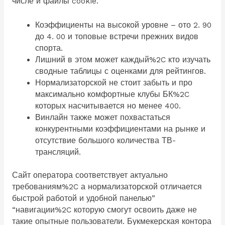
числе и файлы cookie.
Коэффициенты на высокой уровне – ото 2. 90
до 4. 00 и топовые встречи прежних видов
спорта.
Лишний в этом может каждый%2C кто изучать
сводные таблицы с оценками для рейтингов.
Нормализаторской не стоит забыть и про
максимально комфортные клубы БК%2C
которых насчитывается но менее 400.
Винлайн также может похвастаться
конкурентными коэффициентами на рынке и
отсутствие большого количества ТВ-
трансляций.
Сайт оператора соответствует актуально
требованиям%2C а нормализаторской отличается
быстрой работой и удобной панелью”
“навигации%2C которую смогут освоить даже не
такие опытные пользователи. Букмекерская контора