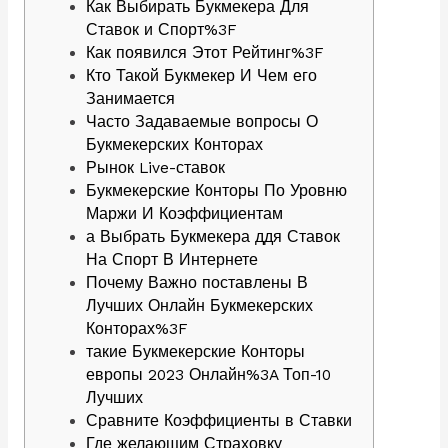
Как Выбирать Букмекера Для
Ставок и Спорт%3F
Как появился Этот Рейтинг%3F
Кто Такой Букмекер И Чем его
Занимается
Часто Задаваемые вопросы О
Букмекерских Конторах
Рынок Live-ставок
Букмекерские Конторы По Уровню
Маржи И Коэффициентам
а Выбрать Букмекера ддя Ставок
На Спорт В Интернете
Почему Важно поставлены В
Лучших Онлайн Букмекерских
Конторах%3F
такие Букмекерские Конторы
европы 2023 Онлайн%3A Топ-10
Лучших
Сравните Коэффициенты в Ставки
Где желающим Страховку