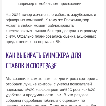
например в мобильном приложении.
На 2024 вечер желательно избегать зарубежных и
офшорных компаний. К тому же Роскомнадзор
может в любой момент заблокировать
«нелегала»%2C лишив беттера доступа к игровому
счету. Отдельно планировалась оценка акционных
предложениях на порталах БК.
КАК ВЫБИРАТЬ БУКМЕКЕРА ДЛЯ
СТАВОК И СПОРТ%3F
Мы сравнили самые важные дли игрока критерии а
отобрали лучшие конторы с учетом показателей
надежности%2C коэффициентов%2C росписи%2C
удобства и продуманности Live. В что разделе
собраны подробные таблицы с оценками по
указанным параметрам. Помимо этого%2C Фонбет