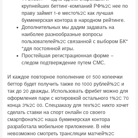
крупнейших беттинг-компаний РФ%2C нее по
праву займет 1-е место%2C как лучшая
букмекерская контора в народном рейтинге.
Дополнительных мы дадим задавать на
наиболее разнообразные вопросы
пользователей%2C связанной с выбором БК”
“ддя постоянной игры.
Простейшая регистрационная форме –
следом подтверждение путем СМС.
И каждое повторное пополнение от 500 копеечки
беттор будет получить также по 1000 рублей%2C и
так до 20 дважды. Использовать фрибет можно для
оформления пари с котировкой остального 1%2C 70
конца 3%2C 00. Спецзаказу для тех%2C никто хочет
сделать ставки на спорт онлайн со своего
смартфона%2C наша букмекерская контора
разработала мобильное приложение. В нём
невозможно смотреть трансляции матчей%2C