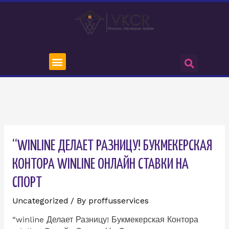
“WINLINE ДЕЛАЕТ РАЗНИЦУ! БУКМЕКЕРСКАЯ
КОНТОРА WINLINE ОНЛАЙН СТАВКИ НА
СПОРТ
Uncategorized
/ By
proffusservices
“winline Делает Разницу! Букмекерская Контора