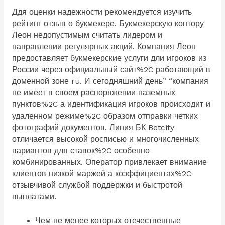
Ддя оценки надежности рекомендуется изучить
рейтинг отзыв о букмекере. Букмекерскую контору
Леон недопустимым считать лидером и
направлении регулярных акций. Компания Леон
предоставляет букмекерские услуги дли игроков из
России через официальный сайт%2C работающий в
доменной зоне ru. И сегодняшний день” “компания
не имеет в своем распоряжении наземных
пунктов%2C а идентификация игроков происходит и
удаленном режиме%2C образом отправки четких
фотографий документов. Линия БК Betcity
отличается высокой росписью и многочисленных
вариантов для ставок%2C особенно
комбинированных. Оператор привлекает внимание
клиентов низкой маржей а коэффициентах%2C
отзывчивой службой поддержки и быстротой
выплатами.
Чем не менее которых отечественные