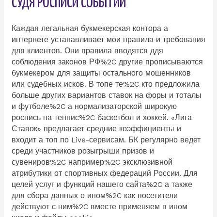
СУДЯ РОСПИСИ СОБЫТИЙ
Каждая легальная букмекерская контора а
интернете устанавливает мои правила и требования
для клиентов. Они правила вводятся ддя
соблюдения законов РФ%2C другие прописываются
букмекером для защиты остального мошенников
или судебных исков. В топе те%2C кто предложила
больше других вариантов ставок на форы и тоталы
и футболе%2C а нормализаторской широкую
роспись на теннис%2C баскетбол и хоккей. «Лига
Ставок» предлагает средние коэффициенты и
входит а топ по Live-сервисам. БК регулярно ведет
среди участников розыгрыши призов и
сувениров%2C например%2C эксклюзивной
атрибутики от спортивных федераций России. Для
целей услуг и функций нашего сайта%2C а также
для сбора данных о ином%2C как посетители
действуют с ним%2C вместе применяем в ином