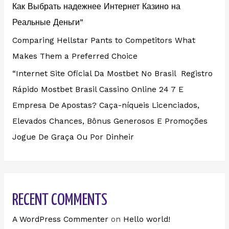
Как Выбрать надежнее Интернет Казино на
Реальные Деньги”
Comparing Hellstar Pants to Competitors What
Makes Them a Preferred Choice
“Internet Site Oficial Da Mostbet No Brasil ️ Registro
Rápido Mostbet Brasil Cassino Online 24 7 E
Empresa De Apostas? Caça-níqueis Licenciados,
Elevados Chances, Bônus Generosos E Promoções ️
Jogue De Graça Ou Por Dinheir
RECENT COMMENTS
A WordPress Commenter
on
Hello world!