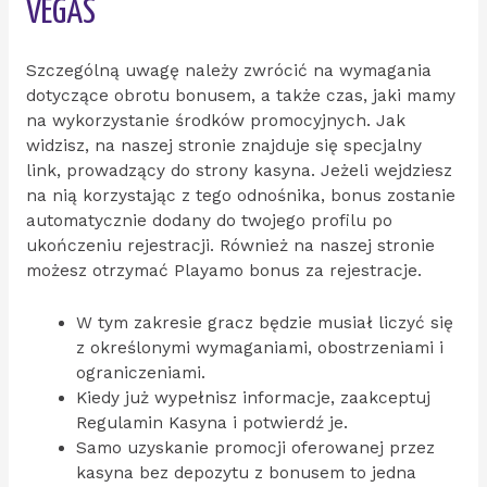
VEGAS
Szczególną uwagę należy zwrócić na wymagania
dotyczące obrotu bonusem, a także czas, jaki mamy
na wykorzystanie środków promocyjnych. Jak
widzisz, na naszej stronie znajduje się specjalny
link, prowadzący do strony kasyna. Jeżeli wejdziesz
na nią korzystając z tego odnośnika, bonus zostanie
automatycznie dodany do twojego profilu po
ukończeniu rejestracji. Również na naszej stronie
możesz otrzymać Playamo bonus za rejestracje.
W tym zakresie gracz będzie musiał liczyć się
z określonymi wymaganiami, obostrzeniami i
ograniczeniami.
Kiedy już wypełnisz informacje, zaakceptuj
Regulamin Kasyna i potwierdź je.
Samo uzyskanie promocji oferowanej przez
kasyna bez depozytu z bonusem to jedna