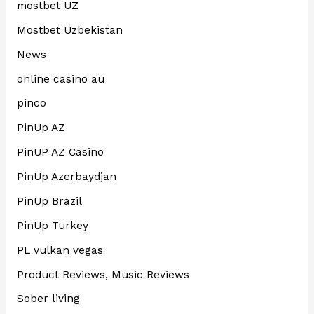
mostbet UZ
Mostbet Uzbekistan
News
online casino au
pinco
PinUp AZ
PinUP AZ Casino
PinUp Azerbaydjan
PinUp Brazil
PinUp Turkey
PL vulkan vegas
Product Reviews, Music Reviews
Sober living