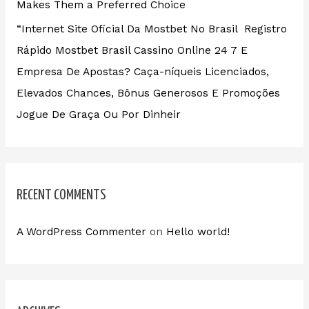
Makes Them a Preferred Choice
“Internet Site Oficial Da Mostbet No Brasil ️ Registro
Rápido Mostbet Brasil Cassino Online 24 7 E
Empresa De Apostas? Caça-níqueis Licenciados,
Elevados Chances, Bônus Generosos E Promoções ️
Jogue De Graça Ou Por Dinheir
RECENT COMMENTS
A WordPress Commenter
on
Hello world!