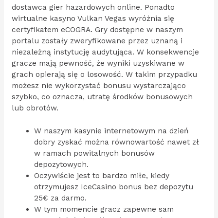
dostawca gier hazardowych online. Ponadto
wirtualne kasyno Vulkan Vegas wyróżnia się
certyfikatem eCOGRA. Gry dostępne w naszym
portalu zostały zweryfikowane przez uznaną i
niezależną instytucję audytująca. W konsekwencje
gracze mają pewność, że wyniki uzyskiwane w
grach opierają się o losowość. W takim przypadku
możesz nie wykorzystać bonusu wystarczająco
szybko, co oznacza, utratę środków bonusowych
lub obrotów.
W naszym kasynie internetowym na dzień
dobry zyskać można równowartość nawet zł
w ramach powitalnych bonusów
depozytowych.
Oczywiście jest to bardzo miłe, kiedy
otrzymujesz IceCasino bonus bez depozytu
25€ za darmo.
W tym momencie gracz zapewne sam