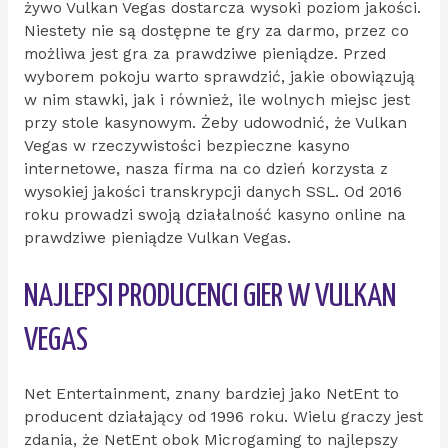
żywo Vulkan Vegas dostarcza wysoki poziom jakości.
Niestety nie są dostępne te gry za darmo, przez co
możliwa jest gra za prawdziwe pieniądze. Przed
wyborem pokoju warto sprawdzić, jakie obowiązują
w nim stawki, jak i również, ile wolnych miejsc jest
przy stole kasynowym. Żeby udowodnić, że Vulkan
Vegas w rzeczywistości bezpieczne kasyno
internetowe, nasza firma na co dzień korzysta z
wysokiej jakości transkrypcji danych SSL. Od 2016
roku prowadzi swoją działalność kasyno online na
prawdziwe pieniądze Vulkan Vegas.
NAJLEPSI PRODUCENCI GIER W VULKAN
VEGAS
Net Entertainment, znany bardziej jako NetEnt to
producent działający od 1996 roku. Wielu graczy jest
zdania, że NetEnt obok Microgaming to najlepszy