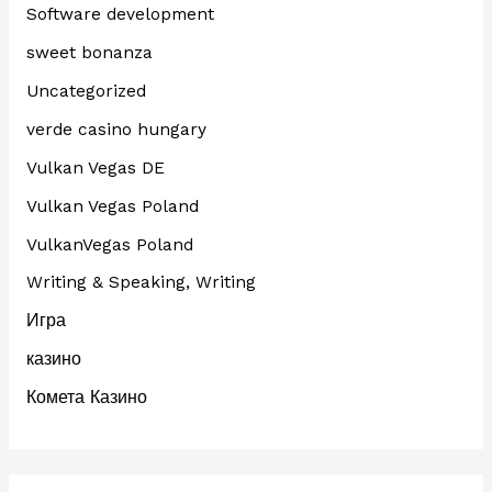
Software development
sweet bonanza
Uncategorized
verde casino hungary
Vulkan Vegas DE
Vulkan Vegas Poland
VulkanVegas Poland
Writing & Speaking, Writing
Игра
казино
Комета Казино