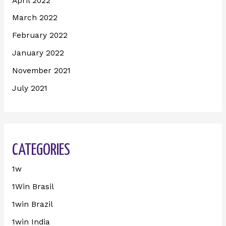
April 2022
March 2022
February 2022
January 2022
November 2021
July 2021
CATEGORIES
1w
1Win Brasil
1win Brazil
1win India