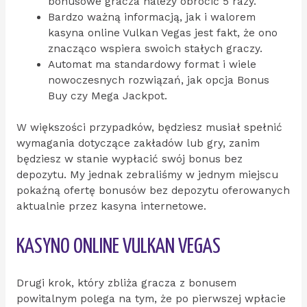
bonusowe gracza należy obrócić 5 razy.
Bardzo ważną informacją, jak i walorem
kasyna online Vulkan Vegas jest fakt, że ono
znacząco wspiera swoich stałych graczy.
Automat ma standardowy format i wiele
nowoczesnych rozwiązań, jak opcja Bonus
Buy czy Mega Jackpot.
W większości przypadków, będziesz musiał spełnić
wymagania dotyczące zakładów lub gry, zanim
będziesz w stanie wypłacić swój bonus bez
depozytu. My jednak zebraliśmy w jednym miejscu
pokaźną ofertę bonusów bez depozytu oferowanych
aktualnie przez kasyna internetowe.
KASYNO ONLINE VULKAN VEGAS
Drugi krok, który zbliża gracza z bonusem
powitalnym polega na tym, że po pierwszej wpłacie