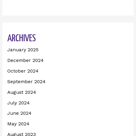
ARCHIVES
January 2025
December 2024
October 2024
September 2024
August 2024
July 2024
June 2024
May 2024
August 2023