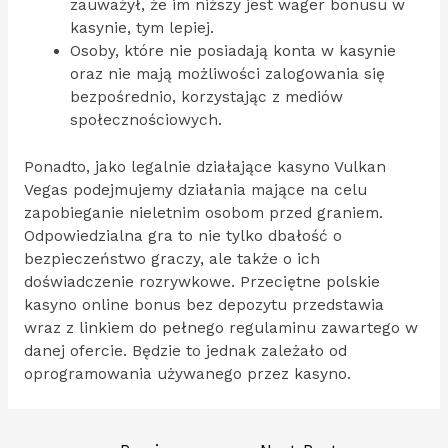
zauważył, że im niższy jest wager bonusu w
kasynie, tym lepiej.
Osoby, które nie posiadają konta w kasynie
oraz nie mają możliwości zalogowania się
bezpośrednio, korzystając z mediów
społecznościowych.
Ponadto, jako legalnie działające kasyno Vulkan
Vegas podejmujemy działania mające na celu
zapobieganie nieletnim osobom przed graniem.
Odpowiedzialna gra to nie tylko dbałość o
bezpieczeństwo graczy, ale także o ich
doświadczenie rozrywkowe. Przeciętne polskie
kasyno online bonus bez depozytu przedstawia
wraz z linkiem do pełnego regulaminu zawartego w
danej ofercie. Będzie to jednak zależało od
oprogramowania używanego przez kasyno.