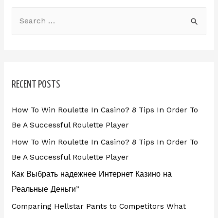
RECENT POSTS
How To Win Roulette In Casino? 8 Tips In Order To
Be A Successful Roulette Player
How To Win Roulette In Casino? 8 Tips In Order To
Be A Successful Roulette Player
Как Выбрать надежнее Интернет Казино на
Реальные Деньги”
Comparing Hellstar Pants to Competitors What