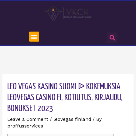
LEO VEGAS KASINO SUOMI ᐉ KOKEMUKSIA
LEOVEGAS CASINO FI, KOTIUTUS, KIRJAUDU,
BONUKSET 2023
Leave a Comment
/
leovegas finland
/ By
proffusservices