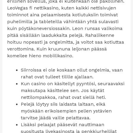
erillinen sovellus, joka ei kuitenkaan ole pakollinen.
LeoVegas fi nettikasino, kuten kaikki nettisivujen
toiminnot aina pelaamisesta kotiutuksiin toimivat
puhelimilla ja tableteilla vähintään yhtä sulavasti
kuin pöytäkoneversiossakin. Leon runsas valikoima
pitää sisällään laadukkaita pelejä. Rahaliikenne
hoituu nopeasti ja ongelmitta, ja voitot saa kotiuttaa
verottomina. Kuin kruununa leijonan päässä
komeilee hieno mobiilikasino.
Siirroissa ei ole koskaan ollut ongelmia, vaan
rahat ovat tulleet tilille ajallaan.
Kun casino on käsitellyt pyyntösi, seuraavaksi
maksutapa käsittelee sen. Jos käytät
nettilompakkoa, rahat ovat siellä heti.
Pelejä löytyy siis laidasta laitaan, eikä
myöskään erikoisempien pelien ystävien
tarvitse jäädä vaille pelattavaa.
Lisäksi pelaajat pääsevät nauttimaan
suositusta livekasinosta ja penkkiurheilijat