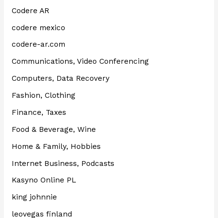
Codere AR
codere mexico
codere-ar.com
Communications, Video Conferencing
Computers, Data Recovery
Fashion, Clothing
Finance, Taxes
Food & Beverage, Wine
Home & Family, Hobbies
Internet Business, Podcasts
Kasyno Online PL
king johnnie
leovegas finland