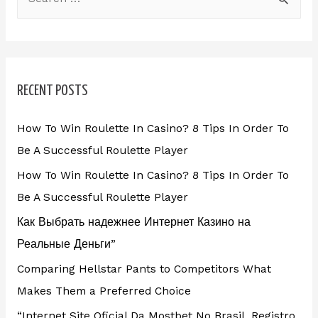
RECENT POSTS
How To Win Roulette In Casino? 8 Tips In Order To
Be A Successful Roulette Player
How To Win Roulette In Casino? 8 Tips In Order To
Be A Successful Roulette Player
Как Выбрать надежнее Интернет Казино на
Реальные Деньги”
Comparing Hellstar Pants to Competitors What
Makes Them a Preferred Choice
“Internet Site Oficial Da Mostbet No Brasil ️ Registro