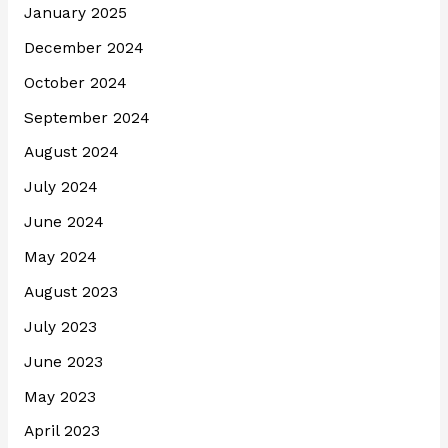
January 2025
December 2024
October 2024
September 2024
August 2024
July 2024
June 2024
May 2024
August 2023
July 2023
June 2023
May 2023
April 2023