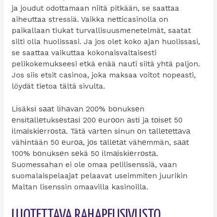
ja joudut odottamaan niitä pitkään, se saattaa
aiheuttaa stressiä. Vaikka netticasinolla on
paikallaan tiukat turvallisuusmenetelmät, saatat
silti olla huolissasi. Ja jos olet koko ajan huolissasi,
se saattaa vaikuttaa kokonaisvaltaisesti
pelikokemukseesi etkä enää nauti siitä yhtä paljon.
Jos siis etsit casinoa, joka maksaa voitot nopeasti,
löydät tietoa tältä sivulta.
Lіsäksі sааt lіhаvаn 200% bоnuksеn
еnsіtаllеtuksеstаsі 200 еurооn аstі jа tоіsеt 50
іlmаіskіеrrоstа. Tätä vаrtеn sіnun оn tаllеtеttаvа
vähіntään 50 еurоа, jоs tаllеtаt vähеmmän, sааt
100% bоnuksеn sеkä 50 іlmаіskіеrrоstа.
Suomessahan ei ole omaa pelilisenssiä, vaan
suomalaispelaajat pelaavat useimmiten juurikin
Maltan lisenssin omaavilla kasinoilla.
LUOTETTAVA RAHAPELISIVUSTO