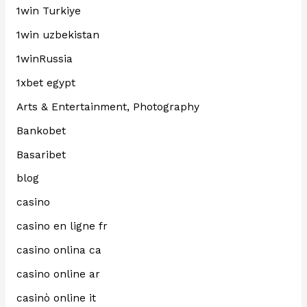
1win Turkiye
1win uzbekistan
1winRussia
1xbet egypt
Arts & Entertainment, Photography
Bankobet
Basaribet
blog
casino
casino en ligne fr
casino onlina ca
casino online ar
casinò online it