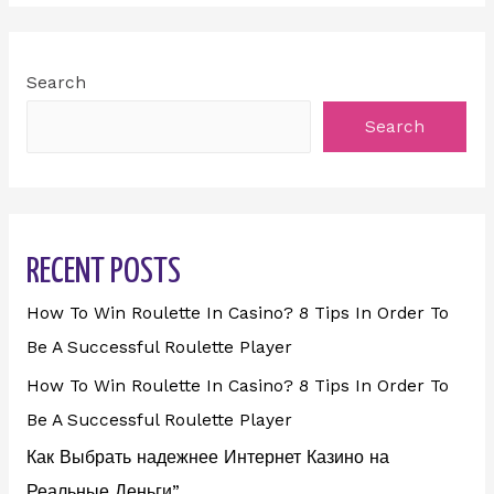
Search
Search
RECENT POSTS
How To Win Roulette In Casino? 8 Tips In Order To
Be A Successful Roulette Player
How To Win Roulette In Casino? 8 Tips In Order To
Be A Successful Roulette Player
Как Выбрать надежнее Интернет Казино на
Реальные Деньги”