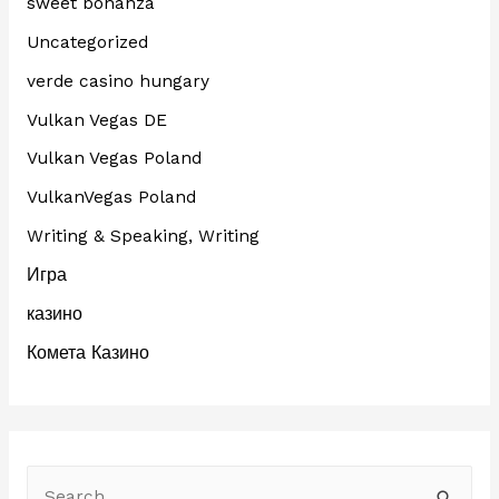
sweet bonanza
Uncategorized
verde casino hungary
Vulkan Vegas DE
Vulkan Vegas Poland
VulkanVegas Poland
Writing & Speaking, Writing
Игра
казино
Комета Казино