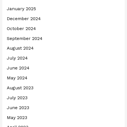
January 2025
December 2024
October 2024
September 2024
August 2024
July 2024
June 2024
May 2024
August 2023
July 2023
June 2023
May 2023