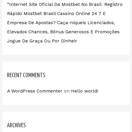
“Internet Site Oficial Da Mostbet No Brasil ️ Registro
Rápido Mostbet Brasil Cassino Online 24 7 E
Empresa De Apostas? Caça-níqueis Licenciados,
Elevados Chances, Bônus Generosos E Promoções ️
Jogue De Graça Ou Por Dinheir
RECENT COMMENTS
A WordPress Commenter
on
Hello world!
ARCHIVES