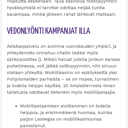
nopeutta keskenään. Tällä kasinolla nostopyynnön
hyväksymistä ei tarvitse odottaa neljää tuntia
kauempaa, minkä jälkeen rahat lähtevät matkaan.
VEDONLYÖNTI KAMPANJAT ILLA
Asiakaspalvelu on avoinna vuorokauden ympäri, ja
yhteydenotto onnistuu chatin lisäksi myös
sähköpostitse (). Mikäli haluat jutella jonkun kanssa
puhelimessa, voit jättää soittopyynnön, niin sinuun
otetaan yhteyttä. Mobiilikasino on epäilyksettä yksi
Pohjoismaiden parhaista – se on nopea, turvallinen
ja todella helppo käyttää. 20 ilmaiskierrosta ilman
talletusta odottavat tietenkin myös mobiilipelaajia.
Mobiilipelaamisen aloittaminen on todella
helppoa, ja ensimmäisenä huomaa, kuinka
paljon LeoVegas on mobiilikasinoonsa
panostanut.