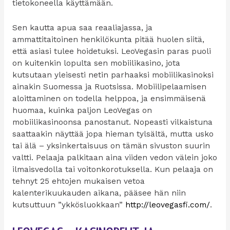
tietokoneella käyttämään.
Sen kautta apua saa reaaliajassa, ja
ammattitaitoinen henkilökunta pitää huolen siitä,
että asiasi tulee hoidetuksi. LeoVegasin paras puoli
on kuitenkin lopulta sen mobiilikasino, jota
kutsutaan yleisesti netin parhaaksi mobiilikasinoksi
ainakin Suomessa ja Ruotsissa. Mobiilipelaamisen
aloittaminen on todella helppoa, ja ensimmäisenä
huomaa, kuinka paljon LeoVegas on
mobiilikasinoonsa panostanut. Nopeasti vilkaistuna
saattaakin näyttää jopa hieman tylsältä, mutta usko
tai älä – yksinkertaisuus on tämän sivuston suurin
valtti. Pelaaja palkitaan aina viiden vedon välein joko
ilmaisvedolla tai voitonkorotuksella. Kun pelaaja on
tehnyt 25 ehtojen mukaisen vetoa
kalenterikuukauden aikana, pääsee hän niin
kutsuttuun ”ykkösluokkaan”
http://leovegasfi.com/
.