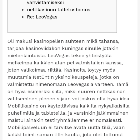
vahvistamiseksi
nettikasinon talletusbonus
Re: LeoVegas
Oli makusi kasinopelien suhteen mikä tahansa,
tarjoaa kasinoviidakon kuningas sinulle jotakin
mielenkiintoista. LeoVegas tekee yhteistyötä
melkeinpä kaikkien alan pelivalmistajien kanssa,
joten valikoimaa riittää. Kasinolta löytyy myös
muutamia NetEntin yksinoikeuspelejä, jotka on
valmistettu nimenomaan LeoVegasia varteen. Tämä
on hyvä esimerkki siitä, miksi suuren nettikasinon
valitseminen pienen sijaan voi joskus olla hyvä idea.
Mobiilikasino on käytettävissä kaikilla nykyaikaisilla
puhelimilla ja tableteilla, ja varsinkin jälkimmäinen
maistui ainakin testiryhmällemme erinomaisesti.
Mobiilipalveluun ei tarvitse avata uutta tiliä, vaan
kaikki toimii saman tilin kautta, jota olet tottunut