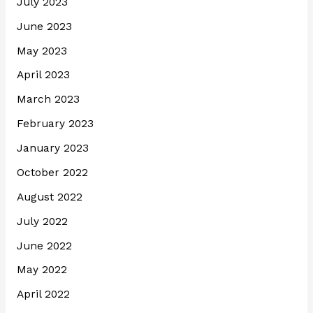
July 2023
June 2023
May 2023
April 2023
March 2023
February 2023
January 2023
October 2022
August 2022
July 2022
June 2022
May 2022
April 2022