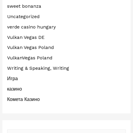
sweet bonanza
Uncategorized
verde casino hungary
Vulkan Vegas DE
Vulkan Vegas Poland
VulkanVegas Poland
Writing & Speaking, Writing
Игра
казино
Комета Казино