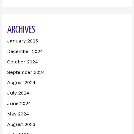
ARCHIVES
January 2025
December 2024
October 2024
September 2024
August 2024
July 2024
June 2024
May 2024
August 2023