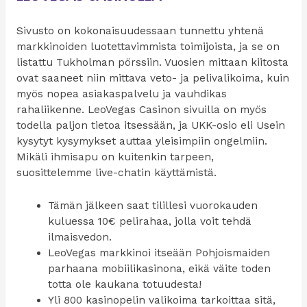
Sivusto on kokonaisuudessaan tunnettu yhtenä
markkinoiden luotettavimmista toimijoista, ja se on
listattu Tukholman pörssiin. Vuosien mittaan kiitosta
ovat saaneet niin mittava veto- ja pelivalikoima, kuin
myös nopea asiakaspalvelu ja vauhdikas
rahaliikenne. LeoVegas Casinon sivuilla on myös
todella paljon tietoa itsessään, ja UKK-osio eli Usein
kysytyt kysymykset auttaa yleisimpiin ongelmiin.
Mikäli ihmisapu on kuitenkin tarpeen,
suosittelemme live-chatin käyttämistä.
Tämän jälkeen saat tilillesi vuorokauden
kuluessa 10€ pelirahaa, jolla voit tehdä
ilmaisvedon.
LeoVegas markkinoi itseään Pohjoismaiden
parhaana mobiilikasinona, eikä väite toden
totta ole kaukana totuudesta!
Yli 800 kasinopelin valikoima tarkoittaa sitä,