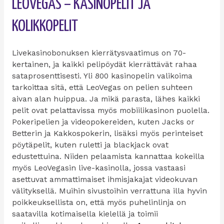
LEOVEGAS – KASINOPELIT JA
KOLIKKOPELIT
Livekasinobonuksen kierrätysvaatimus on 70-
kertainen, ja kaikki pelipöydät kierrättävät rahaa
sataprosenttisesti. Yli 800 kasinopelin valikoima
tarkoittaa sitä, että LeoVegas on pelien suhteen
aivan alan huippua. Ja mikä parasta, lähes kaikki
pelit ovat pelattavissa myös mobiilikasinon puolella.
Pokeripelien ja videopokereiden, kuten Jacks or
Betterin ja Kakkospokerin, lisäksi myös perinteiset
pöytäpelit, kuten ruletti ja blackjack ovat
edustettuina. Niiden pelaamista kannattaa kokeilla
myös LeoVegasin live-kasinolla, jossa vastaasi
asettuvat ammattimaiset ihmisjakajat videokuvan
välityksellä. Muihin sivustoihin verrattuna illa hyvin
poikkeuksellista on, että myös puhelinlinja on
saatavilla kotimaisella kielellä ja toimii