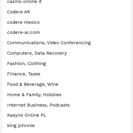
casinò online it
Codere AR
codere mexico
codere-ar.com
Communications, Video Conferencing
Computers, Data Recovery
Fashion, Clothing
Finance, Taxes
Food & Beverage, Wine
Home & Family, Hobbies
Internet Business, Podcasts
Kasyno Online PL
king johnnie