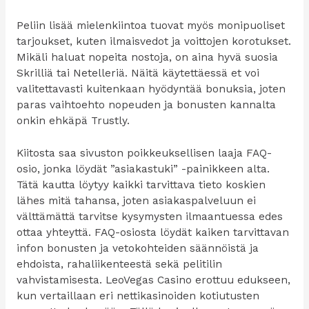
Peliin lisää mielenkiintoa tuovat myös monipuoliset
tarjoukset, kuten ilmaisvedot ja voittojen korotukset.
Mikäli haluat nopeita nostoja, on aina hyvä suosia
Skrilliä tai Netelleriä. Näitä käytettäessä et voi
valitettavasti kuitenkaan hyödyntää bonuksia, joten
paras vaihtoehto nopeuden ja bonusten kannalta
onkin ehkäpä Trustly.
Kiitosta saa sivuston poikkeuksellisen laaja FAQ-
osio, jonka löydät ”asiakastuki” -painikkeen alta.
Tätä kautta löytyy kaikki tarvittava tieto koskien
lähes mitä tahansa, joten asiakaspalveluun ei
välttämättä tarvitse kysymysten ilmaantuessa edes
ottaa yhteyttä. FAQ-osiosta löydät kaiken tarvittavan
infon bonusten ja vetokohteiden säännöistä ja
ehdoista, rahaliikenteestä sekä pelitilin
vahvistamisesta. LeoVegas Casino erottuu edukseen,
kun vertaillaan eri nettikasinoiden kotiutusten