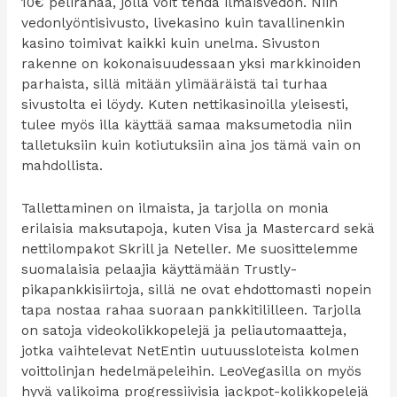
10€ pelirahaa, jolla voit tehdä ilmaisvedon. Niin
vedonlyöntisivusto, livekasino kuin tavallinenkin
kasino toimivat kaikki kuin unelma. Sivuston
rakenne on kokonaisuudessaan yksi markkinoiden
parhaista, sillä mitään ylimääräistä tai turhaa
sivustolta ei löydy. Kuten nettikasinoilla yleisesti,
tulee myös illa käyttää samaa maksumetodia niin
talletuksiin kuin kotiutuksiin aina jos tämä vain on
mahdollista.
Tallettaminen on ilmaista, ja tarjolla on monia
erilaisia maksutapoja, kuten Visa ja Mastercard sekä
nettilompakot Skrill ja Neteller. Me suosittelemme
suomalaisia pelaajia käyttämään Trustly-
pikapankkisiirtoja, sillä ne ovat ehdottomasti nopein
tapa nostaa rahaa suoraan pankkitililleen. Tarjolla
on satoja videokolikkopelejä ja peliautomaatteja,
jotka vaihtelevat NetEntin uutuussloteista kolmen
voittolinjan hedelmäpeleihin. LeoVegasilla on myös
hyvä valikoima progressiivisia jackpot-kolikkopelejä