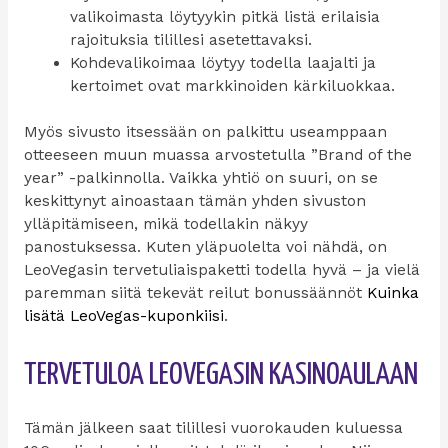
valikoimasta löytyykin pitkä listä erilaisia
rajoituksia tilillesi asetettavaksi.
Kohdevalikoimaa löytyy todella laajalti ja
kertoimet ovat markkinoiden kärkiluokkaa.
Myös sivusto itsessään on palkittu useamppaan
otteeseen muun muassa arvostetulla ”Brand of the
year” -palkinnolla. Vaikka yhtiö on suuri, on se
keskittynyt ainoastaan tämän yhden sivuston
ylläpitämiseen, mikä todellakin näkyy
panostuksessa. Kuten yläpuolelta voi nähdä, on
LeoVegasin tervetuliaispaketti todella hyvä – ja vielä
paremman siitä tekevät reilut bonussäännöt
Kuinka
lisätä LeoVegas-kuponkiisi
.
TERVETULOA LEOVEGASIN KASINOAULAAN
Tämän jälkeen saat tilillesi vuorokauden kuluessa