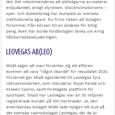
det. Det rekommenderas att aktieägarna accepterar
erbjudandet, enligt styrelsen. Stockholmsbörsens –
spel- och dobbelbolag har dumpats av svenska
institutionella ägare. Nu finns risken att bolagen
försvinner från börsen till en alldeles för billig
peng. Även här borde fondbolagen tänka om kring
hållbarhetsexkluderingen.
LEOVEGAS AB(LEO)
MGM säger att man förväntar sig att affären
kommer att vara ”något ökande” för resultatet 2020.
Förvärvet ger MGM äganderätt till LeoVegas fyra
nätcasinomärken, som inkluderar Royal Panda och
Kraken Casino, samt företagets plattform för
sportspel. Totalt har LeoVegas mer än 30 miljoner
registrerade kunder på 100 marknader. Ja, den
amerikanska bolaget MGM lade nyligen ett bud på
det svenska casinobolaget LeoVegas, där de är