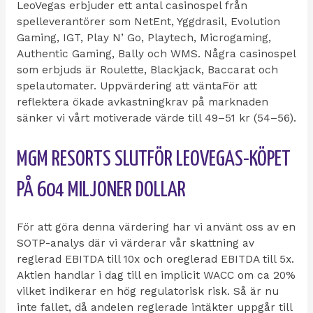
LeoVegas erbjuder ett antal casinospel från
spelleverantörer som NetEnt, Yggdrasil, Evolution
Gaming, IGT, Play N’ Go, Playtech, Microgaming,
Authentic Gaming, Bally och WMS. Några casinospel
som erbjuds är Roulette, Blackjack, Baccarat och
spelautomater. Uppvärdering att väntaFör att
reflektera ökade avkastningkrav på marknaden
sänker vi vårt motiverade värde till 49–51 kr (54–56).
MGM RESORTS SLUTFÖR LEOVEGAS-KÖPET
PÅ 604 MILJONER DOLLAR
För att göra denna värdering har vi använt oss av en
SOTP-analys där vi värderar vår skattning av
reglerad EBITDA till 10x och oreglerad EBITDA till 5x.
Aktien handlar i dag till en implicit WACC om ca 20%
vilket indikerar en hög regulatorisk risk. Så är nu
inte fallet, då andelen reglerade intäkter uppgår till