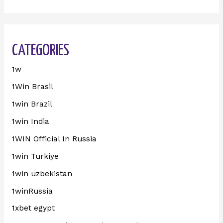
CATEGORIES
1w
1Win Brasil
1win Brazil
1win India
1WIN Official In Russia
1win Turkiye
1win uzbekistan
1winRussia
1xbet egypt