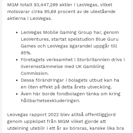
MGM totalt 93,447,289 aktier i LeoVegas, vilket
motsvarar cirka 95,69 procent av de utestående
aktierna i LeoVegas.
LeoVegas Mobile Gaming Group har, genom
LeoVentures, startat spelstudion Blue Guru
Games och LeoVegas ägarandel uppgår till
85%.
Företagets verksamhet i Storbritannien drivs i
överensstämmelse med UK Gambling
Commission.
Dessa förändringar i bolagets utbud kan ha
en liten effekt på detta årets utveckling.
Även här borde fondbolagen tänka om kring
hållbarhetsexkluderingen.
Leovegas rapport 2022 blev alltså offentliggjord
genom uppköpet från MGM vilket gjorde att
utdelning uteblir i ett år av börsras, kanske lika bra