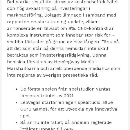
Det starka resultatet drevs av kostnadseffektivitet
och hög avkastning på investeringar i
marknadsföring. Bolaget lämnade i samband med
rapporten en stark trading update, vilken
annonserade en tillväxt om 9%. CFD-kontrakt är
komplexa instrument som innebär stor risk för –
snabba förluster på grund av hävstången. Tänk på
att det som står på denna hemsidan inte skall
betraktas som investeringsrådgivning. Denna
hemsida förvaltas av Hemingway Media i
Marshallöarna och är ett oberoende mediahus som
inte regleras av Sveriges pressetiska råd.
De första spelen från spelstudion väntas
lanseras i slutet av 2021.
LeoVegas startar en egen spelstudio, Blue
Guru Games, för att utveckla nya innovativa
spel.
Så är nu inte fallet, då andelen reglerade
intäkter uppgår till 74%.