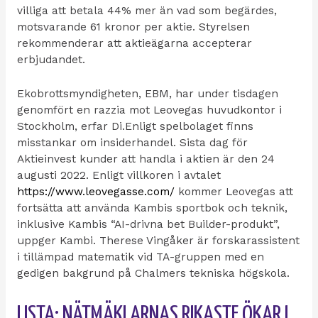
villiga att betala 44% mer än vad som begärdes,
motsvarande 61 kronor per aktie. Styrelsen
rekommenderar att aktieägarna accepterar
erbjudandet.
Ekobrottsmyndigheten, EBM, har under tisdagen
genomfört en razzia mot Leovegas huvudkontor i
Stockholm, erfar Di.Enligt spelbolaget finns
misstankar om insiderhandel. Sista dag för
Aktieinvest kunder att handla i aktien är den 24
augusti 2022. Enligt villkoren i avtalet
https://www.leovegasse.com/
kommer Leovegas att
fortsätta att använda Kambis sportbok och teknik,
inklusive Kambis “AI-drivna bet Builder-produkt”,
uppger Kambi. Therese Vingåker är forskarassistent
i tillämpad matematik vid TA-gruppen med en
gedigen bakgrund på Chalmers tekniska högskola.
LISTA: NÄTMÄKLARNAS RIKASTE ÖKAR I