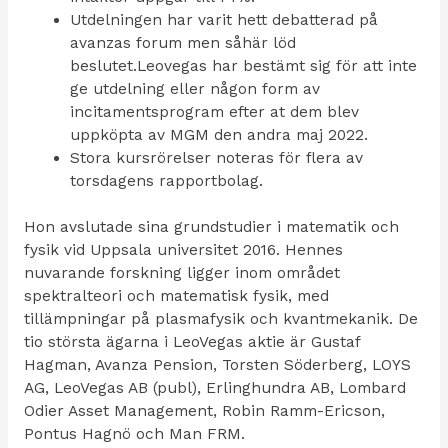
Utdelningen har varit hett debatterad på
avanzas forum men såhär löd
beslutet.Leovegas har bestämt sig för att inte
ge utdelning eller någon form av
incitamentsprogram efter at dem blev
uppköpta av MGM den andra maj 2022.
Stora kursrörelser noteras för flera av
torsdagens rapportbolag.
Hon avslutade sina grundstudier i matematik och
fysik vid Uppsala universitet 2016. Hennes
nuvarande forskning ligger inom området
spektralteori och matematisk fysik, med
tillämpningar på plasmafysik och kvantmekanik. De
tio största ägarna i LeoVegas aktie är Gustaf
Hagman, Avanza Pension, Torsten Söderberg, LOYS
AG, LeoVegas AB (publ), Erlinghundra AB, Lombard
Odier Asset Management, Robin Ramm-Ericson,
Pontus Hagnö och Man FRM.