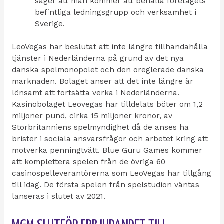
säger att man kommer att behålla företagets
befintliga ledningsgrupp och verksamhet i
Sverige.
LeoVegas har beslutat att inte längre tillhandahålla
tjänster i Nederländerna på grund av det nya
danska spelmonopolet och den oreglerade danska
marknaden. Bolaget anser att det inte längre är
lönsamt att fortsätta verka i Nederländerna.
Kasinobolaget Leovegas har tilldelats böter om 1,2
miljoner pund, cirka 15 miljoner kronor, av
Storbritanniens spelmyndighet då de anses ha
brister i sociala ansvarsfrågor och arbetet kring att
motverka penningtvätt. Blue Guru Games kommer
att komplettera spelen från de övriga 60
casinospelleverantörerna som LeoVegas har tillgång
till idag. De första spelen från spelstudion väntas
lanseras i slutet av 2021.