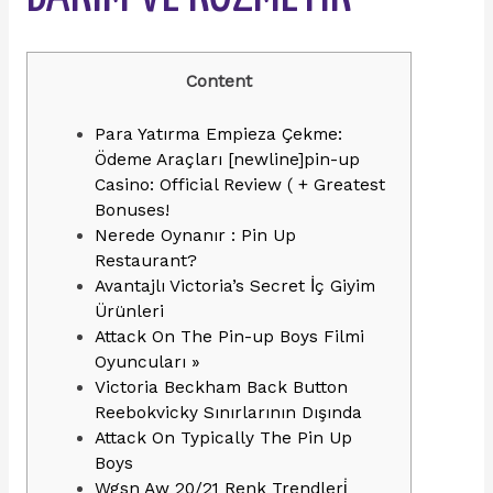
Content
Para Yatırma Empieza Çekme:
Ödeme Araçları [newline]pin-up
Casino: Official Review ( + Greatest
Bonuses!
Nerede Oynanır : Pin Up
Restaurant?
Avantajlı Victoria’s Secret İç Giyim
Ürünleri
Attack On The Pin-up Boys Filmi
Oyuncuları »
Victoria Beckham Back Button
Reebokvicky Sınırlarının Dışında
Attack On Typically The Pin Up
Boys
Wgsn Aw 20/21 Renk Trendleri̇