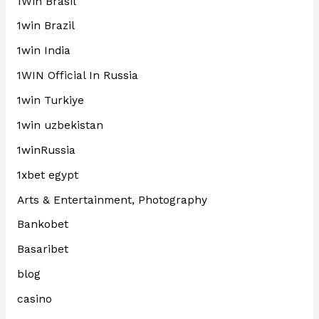
1Win Brasil
1win Brazil
1win India
1WIN Official In Russia
1win Turkiye
1win uzbekistan
1winRussia
1xbet egypt
Arts & Entertainment, Photography
Bankobet
Basaribet
blog
casino