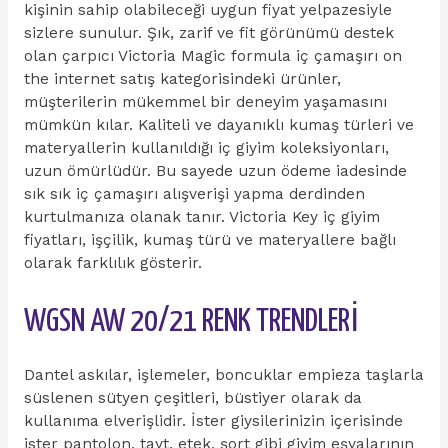
kişinin sahip olabileceği uygun fiyat yelpazesiyle
sizlere sunulur. Şık, zarif ve fit görünümü destek
olan çarpıcı Victoria Magic formula iç çamaşırı on
the internet satış kategorisindeki ürünler,
müşterilerin mükemmel bir deneyim yaşamasını
mümkün kılar. Kaliteli ve dayanıklı kumaş türleri ve
materyallerin kullanıldığı iç giyim koleksiyonları,
uzun ömürlüdür. Bu sayede uzun ödeme iadesinde
sık sık iç çamaşırı alışverişi yapma derdinden
kurtulmanıza olanak tanır. Victoria Key iç giyim
fiyatları, işçilik, kumaş türü ve materyallere bağlı
olarak farklılık gösterir.
WGSN AW 20/21 RENK TRENDLERİ
Dantel askılar, işlemeler, boncuklar empieza taşlarla
süslenen sütyen çeşitleri, büstiyer olarak da
kullanıma elverişlidir. İster giysilerinizin içerisinde
ister pantolon, tayt, etek, şort gibi giyim eşyalarının